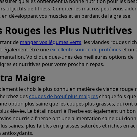
assurer qu'elles obtiennent la bonne nutrition pour les bes
urs objectifs de fitness. Compter les macros peut vous aider
ut en développant vos muscles et en perdant de la graisse.
 Rouges les Plus Nutritives
Générer des
ortant de
manger vos légumes verts
, les viandes rouges ric
t également être une
excellente source de protéines
et un 
limentation. Voici quelques-unes des meilleures options de
plans de repa
gres et nutritives pour votre prochain repas.
xtra Maigre
tantanément des plans de repas qui atte
lement le choix le plus connu en matière de viande rouge r
objectifs macros et caloriques.
cherchez des
coupes de bœuf plus maigres
chaque fois que 
 une option plus saine que les coupes plus grasses, qui ont 
plus élevée. Le bétail nourri à l'herbe est également un bon
Prospre: Planificateur de repas
bovins nourris à l'herbe ont une alimentation saine qui don
Régime personnalisé et Suivi des macros
us saines, plus faibles en graisses saturées et riches en ac
4.8 • GRATUIT
 antioxydants.