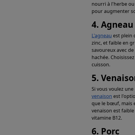
nourri à l'herbe ou
pour augmenter so
4. Agneau
L'agneau
est plein 
zinc, et faible en
savoureux avec de l
hachée. Choisissez 
cuisson.
5. Venaiso
Si vous voulez une
venaison
est l'opti
que le bœuf, mais e
venaison est faible
vitamine B12.
6. Porc