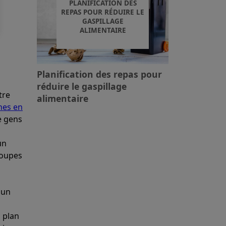
PLANIFICATION DES
REPAS POUR RÉDUIRE LE
GASPILLAGE
ALIMENTAIRE
Planification des repas pour
réduire le gaspillage
tre
alimentaire
hes en
e gens
un
 coupes
'un
 plan