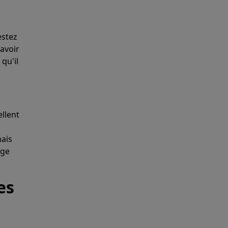
estez
avoir
qu'il
ellent
mais
uge
es