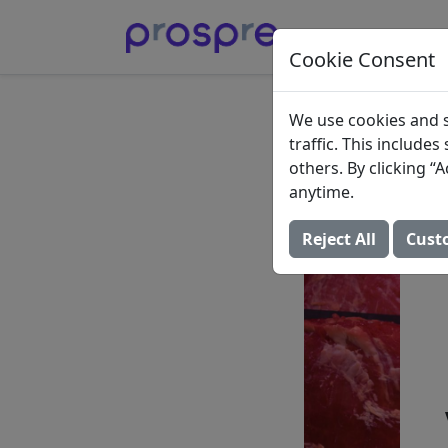
Cookie Consent
Viandes
We use cookies and s
traffic. This include
27 mai 2024 (Mis à 
others. By clicking 
anytime.
Reject All
Cust