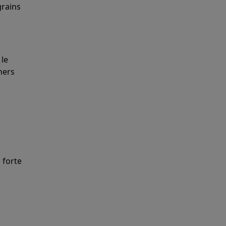
grains
 le
ners
 forte