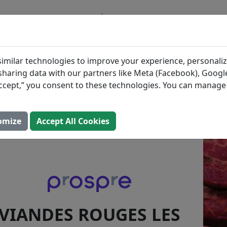
BLOG
INGRÉDIENTS
PLANS DE REPAS
 Rouges les Plus Saine
imilar technologies to improve your experience, personaliz
s sharing data with our partners like Meta (Facebook), Google
jour: 2 août 2025)
“Accept,” you consent to these technologies. You can manag
omize
Accept All Cookies
VIANDES ROUGES LES