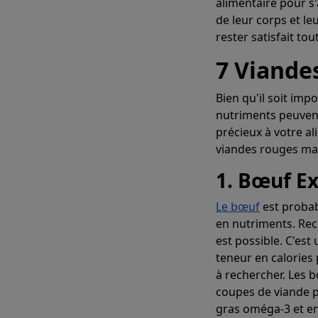
alimentaire pour s'
de leur corps et le
rester satisfait to
7 Viandes
Bien qu'il soit imp
nutriments peuven
précieux à votre a
viandes rouges mai
1. Bœuf E
Créez ins
Le bœuf
est probab
en nutriments. Re
est possible. C'est
teneur en calories 
à rechercher. Les 
coupes de viande pl
gras oméga-3 et en