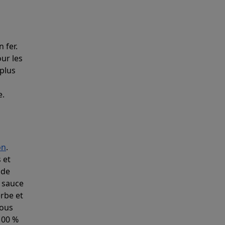
 fer.
our les
 plus
e.
on
.
 et
 de
e sauce
rbe et
vous
100 %