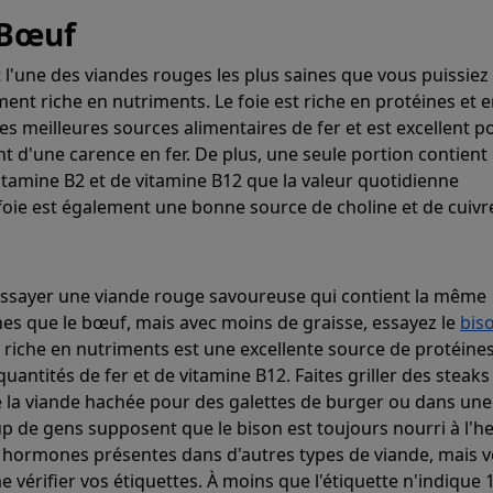
 Bœuf
 l'une des viandes rouges les plus saines que vous puissiez
ment riche en nutriments. Le foie est riche en protéines et en
 des meilleures sources alimentaires de fer et est excellent p
t d'une carence en fer. De plus, une seule portion contient
vitamine B2 et de vitamine B12 que la valeur quotidienne
ie est également une bonne source de choline et de cuivr
essayer une viande rouge savoureuse qui contient la même
nes que le bœuf, mais avec moins de graisse, essayez le
bis
 riche en nutriments est une excellente source de protéines
quantités de fer et de vitamine B12. Faites griller des steaks
de la viande hachée pour des galettes de burger ou dans un
p de gens supposent que le bison est toujours nourri à l'he
s hormones présentes dans d'autres types de viande, mais 
vérifier vos étiquettes. À moins que l'étiquette n'indique 