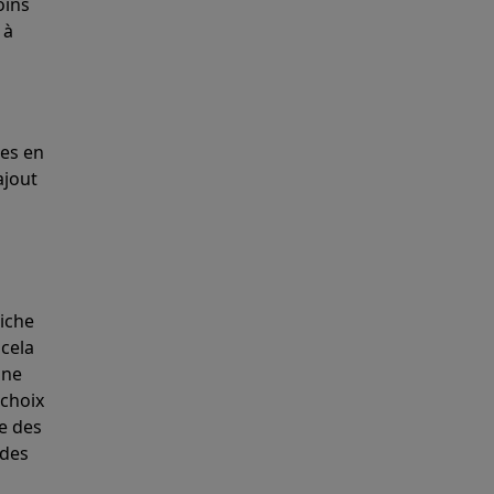
oins
 à
hes en
ajout
s
ignent vos
iche
cela
une
 choix
ne des
ides