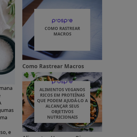
COMO RASTREAR
MACROS
Como Rastrear Macros
semana
ALIMENTOS VEGANOS
ê
RICOS EM PROTEÍNAS
QUE PODEM AJUDÁ-LO A
A
ALCANÇAR SEUS
lgumas
OBJETIVOS
uma
NUTRICIONAIS
so, e