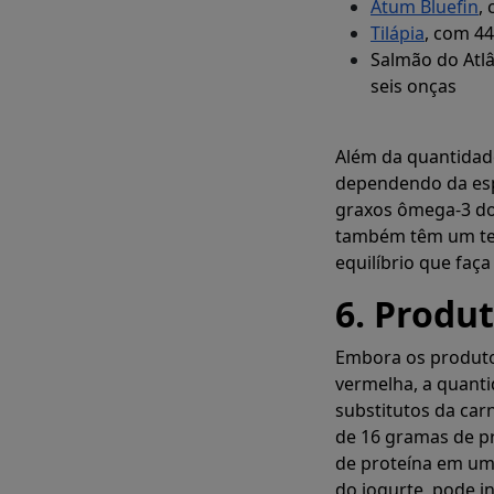
Atum Bluefin
,
Tilápia
, com 4
Salmão do Atl
seis onças
Além da quantidade
dependendo da esp
graxos ômega-3 do
também têm um teo
equilíbrio que faç
6. Produ
Embora os produto
vermelha, a quanti
substitutos da car
de 16 gramas de p
de proteína em uma
do iogurte, pode i