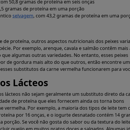
 com 50,8 gramas de proteína em seis onças
4,5 gramas de proteína em uma porção
ântico
selvagem
, com 43,2 gramas de proteína em uma por
 de proteína, outros aspectos nutricionais dos peixes var
écie. Por exemplo, arenque, cavala e salmão contêm mais 
 que algumas outras variedades. No entanto, esses peixes
r de gordura mais alto do que outros, então encontre um
a esses substitutos da carne vermelha funcionarem para voc
tos Lácteos
s lácteos não sejam geralmente um substituto direto da c
dade de proteína que eles fornecem ainda os torna bons
ne vermelha. Por exemplo, a maioria dos tipos de leite tem 
roteína por 16 onças, e o iogurte desnatado contém 14 gr
 porção. Se você não gosta do sabor ou da textura do leit
ncluir queijo em muitos pratos doces e salgados. Algumas i