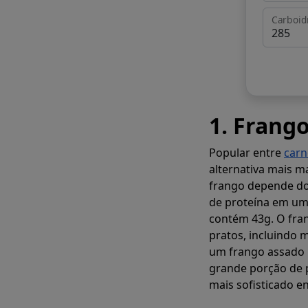
Carboid
1. Frang
Popular entre
carn
alternativa mais m
frango depende do
de proteína em um
contém 43g. O fra
pratos, incluindo 
um frango assado i
grande porção de p
mais sofisticado e