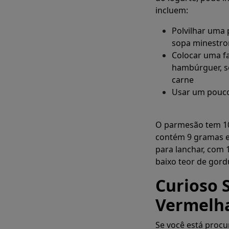
incluem:
Polvilhar uma
sopa minestro
Colocar uma fa
hambúrguer, s
carne
Usar um pouc
O parmesão tem 10
contém 9 gramas e
para lanchar, com 
baixo teor de gord
Curioso 
Vermelh
Se você está procu