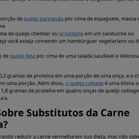
 porção de
queijo parmesão
por cima de espaguete, massa 
ne
tia de queijo cheddar ou
provolone
em um sanduíche ou
eja você esteja comendo um hambúrguer vegetariano ou d
o de
queijo feta
por cima de uma salada saudável e delicios
,2 gramas de proteína em uma porção de uma onça, e o c
m uma porção. Além disso,
o queijo cottage
é uma ótima 
11,8 gramas de proteína em quatro onças de queijo cottag
ura.
Sobre Substitutos da Carne
a?
rando reduzir a carne vermelha em sua dieta, mas não sab