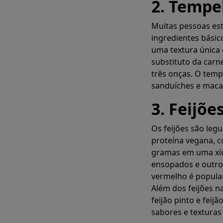
2. Tempe
Muitas pessoas es
ingredientes básic
uma textura única
substituto da car
três onças. O tem
sanduíches e maca
pl
3. Feijõe
Os feijões são le
Crie instanta
proteína vegana, c
gramas em uma xíc
ensopados e outros
vermelho é popular
Além dos feijões na
feijão pinto e feij
sabores e texturas