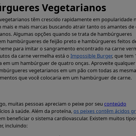
rgueres Vegetarianos
egetarianos têm crescido rapidamente em popularidade 
m mais e mais marcas buscando atrair tanto os amantes de
ianos. Algumas opções quando se trata de hambúrgueres
uem hambúrgueres de feijão preto e hambúrgueres feitos d
e heme para imitar o sangramento encontrado na carne ver
tutos da carne vermelha está o
Impossible Burger
, que tem 
a em um hambúrguer de quatro onças. Aproveite qualque
ambúrgueres vegetarianos em um pão com todas as mesm
imentos que você colocaria em um hambúrguer de carne.
go, muitas pessoas apreciam o peixe por seu
conteúdo
ícios à saúde. Além da proteína,
os peixes contêm ácidos g
m beneficiar o sistema cardiovascular. Existem muitos tipo
r, incluindo: