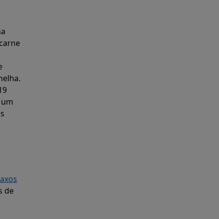
na
 carne
e
melha.
19
r um
as
raxos
s de