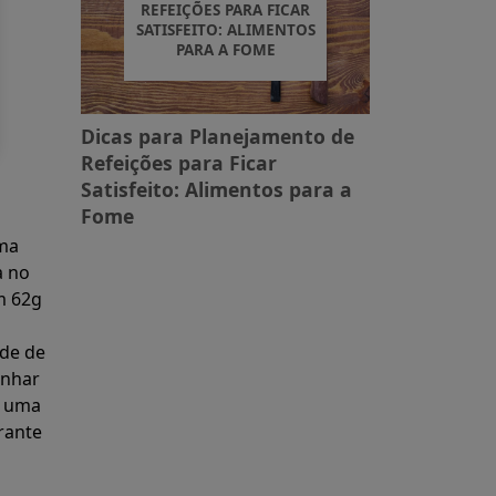
REFEIÇÕES PARA FICAR
SATISFEITO: ALIMENTOS
PARA A FOME
Dicas para Planejamento de
Refeições para Ficar
Satisfeito: Alimentos para a
Fome
ma
a no
m 62g
o
de de
inhar
r uma
rante