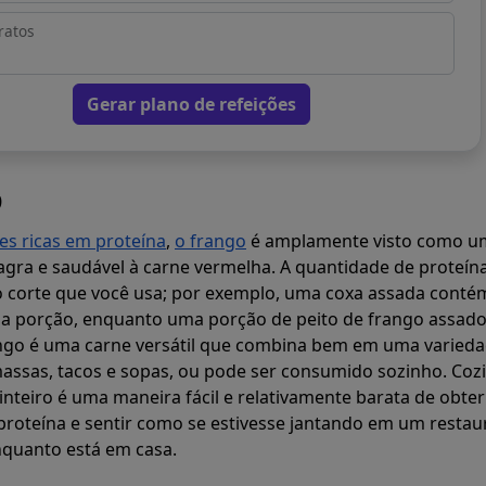
ratos
Gerar plano de refeições
o
es ricas em proteína
,
o frango
é amplamente visto como u
agra e saudável à carne vermelha. A quantidade de proteín
 corte que você usa; por exemplo, uma coxa assada conté
a porção, enquanto uma porção de peito de frango assad
ngo é uma carne versátil que combina bem em uma varieda
massas, tacos e sopas, ou pode ser consumido sozinho. Coz
nteiro é uma maneira fácil e relativamente barata de obte
roteína e sentir como se estivesse jantando em um restau
nquanto está em casa.