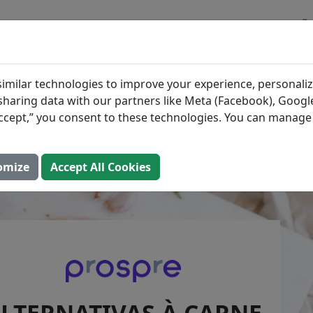
BLOGUE
INGREDIENTES
PLANOS DE REFEIÇÕ
ativas à Carne Vermelh
imilar technologies to improve your experience, personaliz
s sharing data with our partners like Meta (Facebook), Google
em Proteína
“Accept,” you consent to these technologies. You can manag
023 (Atualizada: 2 de agosto de 2025)
omize
Accept All Cookies
LTERNATIVAS À CARNE