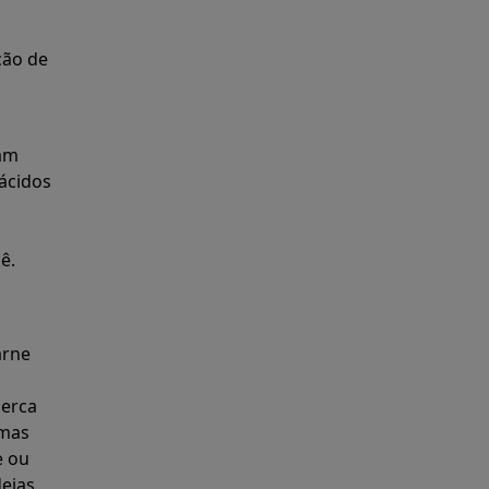
ção de
iam
ácidos
ê.
arne
cerca
amas
e ou
deias