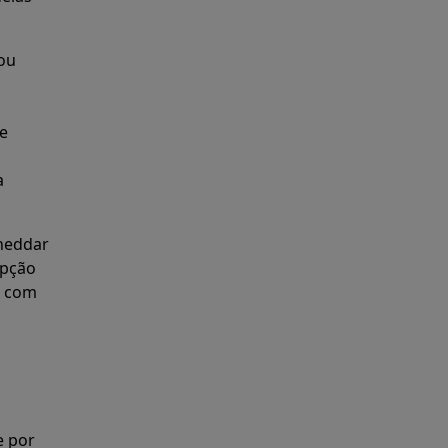
ou
e
a
heddar
opção
e com
e por