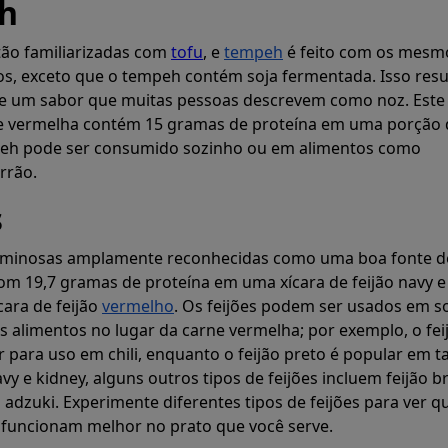
h
tão familiarizadas com
tofu
, e
tempeh
é feito com os mesm
os, exceto que o tempeh contém soja fermentada. Isso res
 e um sabor que muitas pessoas descrevem como noz. Este
Gerar
ne vermelha contém 15 gramas de proteína em uma porção 
peh pode ser consumido sozinho ou em alimentos como
rrão.
anos de refei
s
guminosas amplamente reconhecidas como uma boa fonte d
neamente planos de refeições que atin
om 19,7 gramas de proteína em uma xícara de feijão navy e
macro e calóricas.
ara de feijão
vermelho
. Os feijões podem ser usados em s
 alimentos no lugar da carne vermelha; por exemplo, o fei
 para uso em chili, enquanto o feijão preto é popular em t
Prospre: planejador de refeições
vy e kidney, alguns outros tipos de feijões incluem feijão b
Dieta Personalizada e Dieta Personalizada Rastreador Macr
ão adzuki. Experimente diferentes tipos de feijões para ver q
4.8 • LIVRE
 funcionam melhor no prato que você serve.