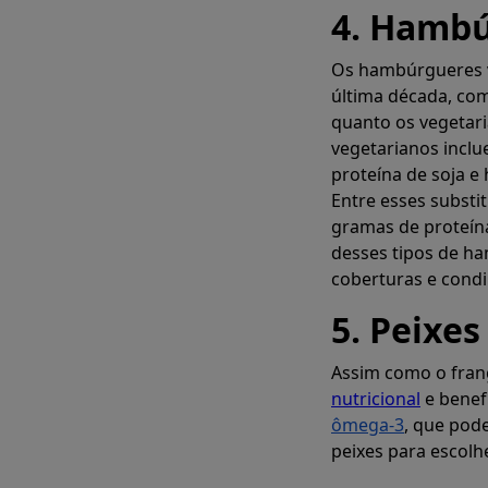
4. Hambú
Os hambúrgueres v
última década, co
quanto os vegetar
vegetarianos incl
proteína de soja 
Entre esses substi
gramas de proteín
desses tipos de h
coberturas e cond
5. Peixes
Assim como o fran
nutricional
e benef
ômega-3
, que pode
peixes para escolhe