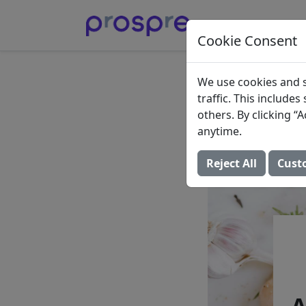
Cookie Consent
Altern
We use cookies and s
traffic. This include
Ricas 
others. By clicking 
anytime.
23 de outubro de 2
Reject All
Cust
A