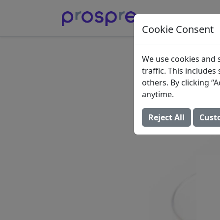
Cookie Consent
Hochpr
We use cookies and s
traffic. This include
für Mu
others. By clicking 
anytime.
23. Oktober 2023 (A
Reject All
Cust