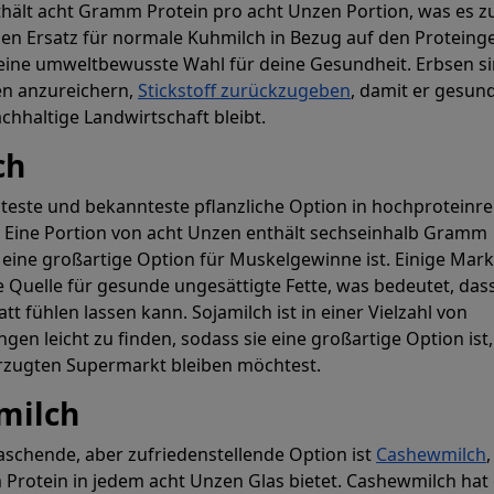
hält acht Gramm Protein pro acht Unzen Portion, was es z
en Ersatz für normale Kuhmilch in Bezug auf den Proteing
 eine umweltbewusste Wahl für deine Gesundheit. Erbsen si
en anzureichern,
Stickstoff zurückzugeben
, damit er gesun
chhaltige Landwirtschaft bleibt.
ch
ebteste und bekannteste pflanzliche Option in hochproteinre
. Eine Portion von acht Unzen enthält sechseinhalb Gramm
e eine großartige Option für Muskelgewinne ist. Einige Mar
e Quelle für gesunde ungesättigte Fette, was bedeutet, das
att fühlen lassen kann. Sojamilch ist in einer Vielzahl von
en leicht zu finden, sodass sie eine großartige Option ist
rzugten Supermarkt bleiben möchtest.
milch
aschende, aber zufriedenstellende Option ist
Cashewmilch
,
Protein in jedem acht Unzen Glas bietet. Cashewmilch hat 