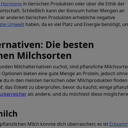
nd Hormone
in tierischen Produkten oder über die Ethik der
wirtschaft. Schließlich kann der Konsum hoher Mengen an
er anderen tierischen Produkten erhebliche negative
 die Umwelt
haben, da es viel Platz und Energie benötigt, um
viduelle Erste
ernativen: Die besten
chen Milchsorten
ahlzeitenplä
den Milchalternativen suchst, sind pflanzliche Milchsorte
e Optionen bieten eine gute Menge an Protein, jedoch ohne
 sofort Speisepläne, die Ihre Makro- und
ie du in den meisten tierischen oder Milchprodukten finden 
erreichen.
, das Etikett zu überprüfen, bevor du kaufst; einige pflanz
uckerreicher
als andere, und du möchtest diese möglicher
Prospre: Essensplaner
milch
Individuelle Diät & Makro-Tracker
4.8 • FREI
flanzlichen Milch könnte dich überraschen; es ist
Erbsenm