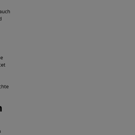
 auch
d
ne
tet
chte
n
n