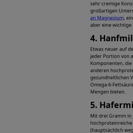
sehr cremige Konsi
großartigen Unters
an Magnesium
, e
aber eine wichtige 
4. Hanfmi
Etwas neuer auf 
jeder Portion von 
Komponenten, die z
anderen hochprotei
gesundheitlichen Vo
Omega-6-Fettsäuren
Mengen bieten.
5. Haferm
Mit drei Gramm in 
hochproteinreiche 
(hauptsächlich weg