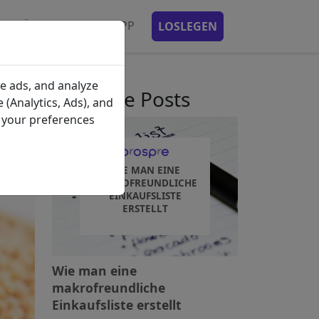
ENPLÄNE
MOBILE APP
LOSLEGEN
en
e ads, and analyze
kürzliche Posts
 (Analytics, Ads), and
e your preferences
WIE MAN EINE
MAKROFREUNDLICHE
EINKAUFSLISTE
ERSTELLT
Wie man eine
makrofreundliche
Einkaufsliste erstellt