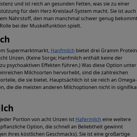
stenz und ist reich an gesunden Fetten, was sie zu einer
tützung für dein Herz-Kreislauf-System macht. Sie ist auc
inem Nährstoff, den man manchmal schwer genug bekommt
Rolle bei der Muskelfunktion spielt.
lch
dem Supermarktmarkt,
Hanfmilch
bietet drei Gramm Protein
acht Unzen. (Keine Sorge; Hanfmilch enthält keine der
u psychoaktiven Effekten führen.) Was diese Option unter
nreichen Milchsorten hervorhebt, sind die zahlreichen
rteile, die sie bietet. Hauptsächlich ist sie reich an Omega
, die die meisten anderen Milchoptionen nicht in signifik
ilch
jeder Portion von acht Unzen ist
Hafermilch
eine weitere
pflanzliche Option, die schnell an Beliebtheit gewinnt
en ihres köstlichen Geschmacks). Sie ist eine großartige