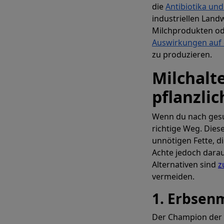
die
Antibiotika u
industriellen Land
Milchprodukten od
Auswirkungen auf
zu produzieren.
Indi
Milchalt
pflanzli
M
Wenn du nach gesun
richtige Weg. Dies
Erstellen Sie
unnötigen Fette, d
Achte jedoch darauf
Alternativen sind
z
vermeiden.
1. Erbsen
Der Champion der p