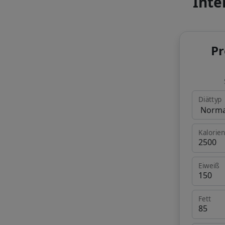
Inte
Pr
Diättyp
Kalorie
Eiweiß
Fett