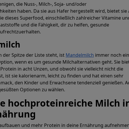
jenigen, die Nuss-, Milch-, Soja- und/oder
keiten haben. Da sie aus Hafer hergestellt wird, bietet sie
ie dieses Superfood, einschließlich zahlreicher Vitamine un
llaststoffe und die Fähigkeit, dir zu helfen, gesunde
ufrechtzuerhalten.
milch
 der Spitze der Liste steht, ist
Mandelmilch
immer noch ei
tion, wenn es um gesunde Milchalternativen geht. Sie bie
rotein in acht Unzen, und obwohl sie vielleicht nicht die
st, ist sie kalorienarm, leicht zu finden und hat einen sehr
hmack, den Kinder und Erwachsene tendenziell genießen. A
ngesüßten Optionen zu wählen.
re hochproteinreiche Milch i
nährung
aufbauen und mehr Protein in deine Ernährung aufnehme