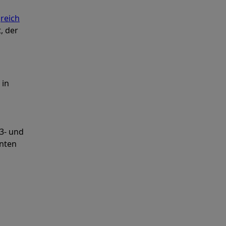
h
reich
, der
 in
-3- und
anten