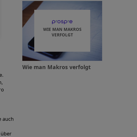
WIE MAN MAKROS
VERFOLGT
Wie man Makros verfolgt
e.
n,
ro
e auch
 über