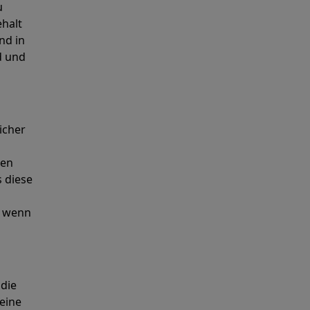
u
ehalt
nd in
d und
icher
ken
s diese
, wenn
 die
eine