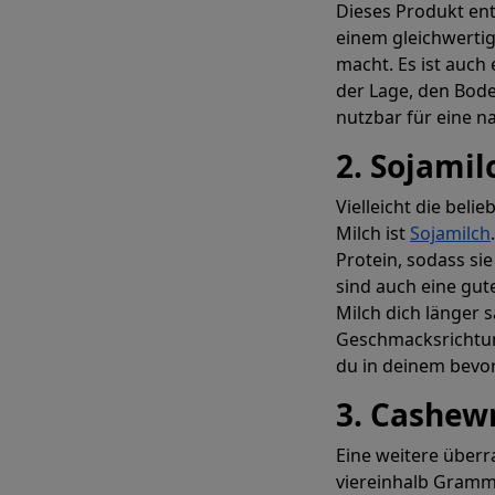
Dieses Produkt ent
einem gleichwertig
macht. Es ist auch
der Lage, den Bod
nutzbar für eine na
2. Sojamil
Vielleicht die beli
Milch ist
Sojamilch
Protein, sodass si
sind auch eine gut
Milch dich länger s
Geschmacksrichtung
du in deinem bevo
3. Cashew
Eine weitere überr
viereinhalb Gramm 