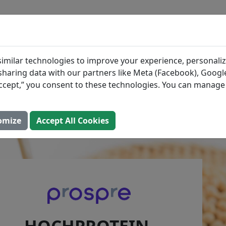
BLOG
ZUTATEN
MAHLZEIT
otein-Milchalternativ
imilar technologies to improve your experience, personaliz
s sharing data with our partners like Meta (Facebook), Google
skelaufbau
“Accept,” you consent to these technologies. You can manag
ktualisiert: 2. August 2025)
omize
Accept All Cookies
HOCHPROTEIN-