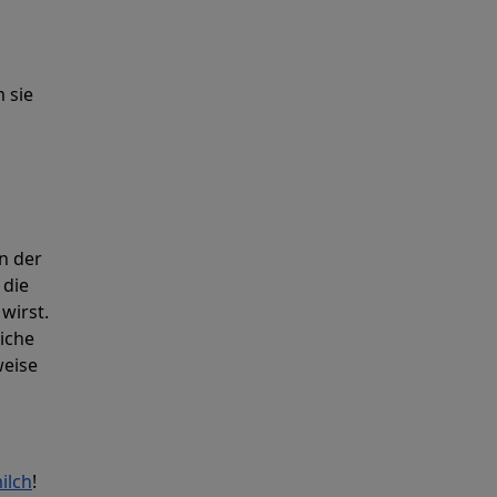
 sie
llung
ne
n der
 die
 Kalorienziele
wirst.
liche
weise
ilch
!