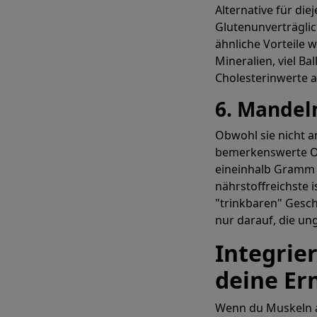
Alternative für die
Glutenunverträglich
ähnliche Vorteile w
Mineralien, viel Ba
Cholesterinwerte a
6. Mandel
Obwohl sie nicht an
bemerkenswerte Op
eineinhalb Gramm P
nährstoffreichste i
"trinkbaren" Gesc
nur darauf, die u
Integrie
deine Er
Wenn du Muskeln 