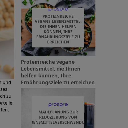
PROTEINREICHE
VEGANE LEBENSMITTEL,
DIE IHNEN HELFEN
KÖNNEN, IHRE
ERNÄHRUNGSZIELE ZU
ERREICHEN
Proteinreiche vegane
Lebensmittel, die Ihnen
helfen können, Ihre
Ernährungsziele zu erreichen
n und
eses
lch zu
rteile
ffen,
MAHLPLANUNG ZUR
REDUZIERUNG VON
LEBENSMITTELVERSCHWENDUNG