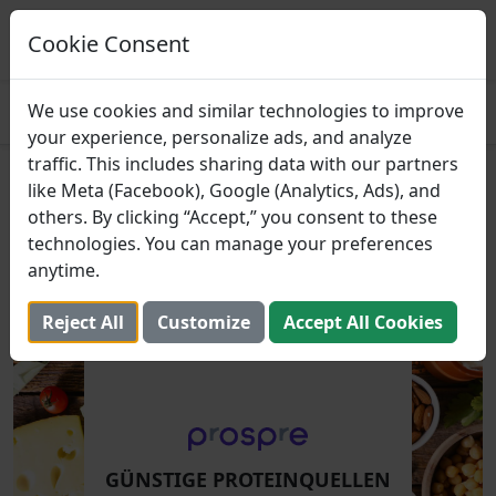
Prospre: Essensplaner
Essenspläne basierend auf Makros
Cookie Consent
ERHALTEN
4.8
We use cookies and similar technologies to improve
your experience, personalize ads, and analyze
traffic. This includes sharing data with our partners
Günstige Proteinquellen zum
like Meta (Facebook), Google (Analytics, Ads), and
others. By clicking “Accept,” you consent to these
Muskelaufbau
technologies. You can manage your preferences
anytime.
10. Dezember 2024 (Aktualisiert: 2. August 2025)
Reject All
Customize
Accept All Cookies
GÜNSTIGE PROTEINQUELLEN