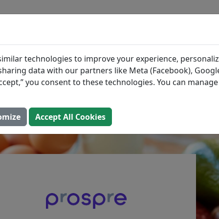
BLOG
ZUTATEN
MAHLZEIT
Proteinquellen beim
imilar technologies to improve your experience, personaliz
s sharing data with our partners like Meta (Facebook), Google
g
“Accept,” you consent to these technologies. You can manag
ktualisiert: 2. August 2025)
omize
Accept All Cookies