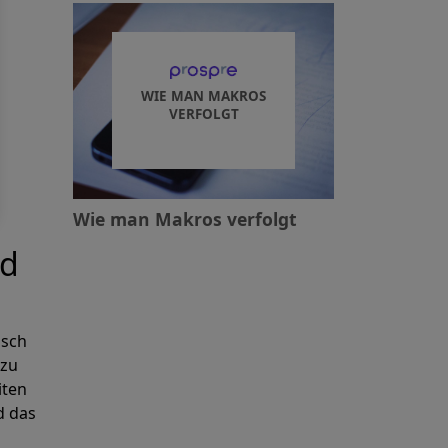
WIE MAN MAKROS
VERFOLGT
Wie man Makros verfolgt
nd
isch
zu
iten
d das