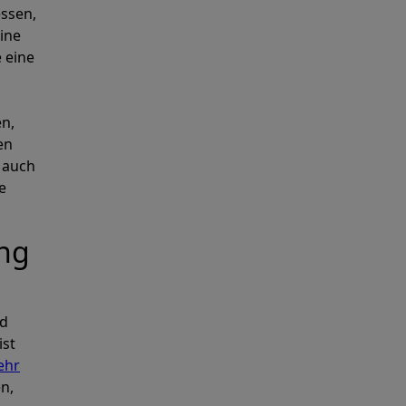
essen,
eine
e eine
en,
en
s auch
e
ing
nd
ist
ehr
n,