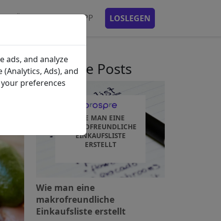
ENPLÄNE
MOBILE APP
LOSLEGEN
e ads, and analyze
kürzliche Posts
 (Analytics, Ads), and
e your preferences
WIE MAN EINE
MAKROFREUNDLICHE
EINKAUFSLISTE
ERSTELLT
Wie man eine
makrofreundliche
Einkaufsliste erstellt