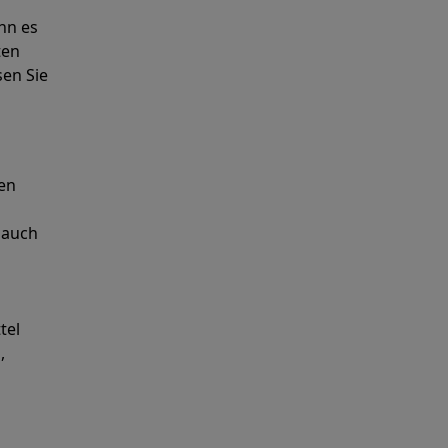
nn es
ten
sen Sie
ren
 auch
tel
,