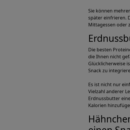
Sie können mehrere
später einfrieren. 
Mittagessen oder 
Indi
Erdnussb
Die besten Protein
M
die Ihnen nicht ge
Glücklicherweise i
Snack zu integriere
Erstellen Sie
Es ist nicht nur ei
Vielzahl anderer Le
Erdnussbutter ein
Kalorien hinzufüge
Hähnchens
einen Sna