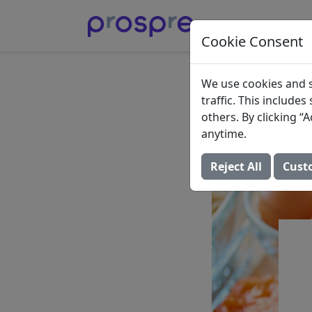
Cookie Consent
Beste 
We use cookies and s
traffic. This include
Bulkin
others. By clicking 
anytime.
23. Oktober 2023 (A
Reject All
Cust