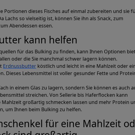
 Portionen dieses Fisches auf einmal zubereiten und sie f
Da Lachs so vielseitig ist, können Sie ihn als Snack, zum
zum Abendessen essen.
viduelle Erste
utter kann helfen
quellen für das Bulking zu finden, kann Ihnen Optionen bie
ahlzeitenplä
fallen oder die Sie manchmal schwer lagern können.
st
Erdnussbutter
köstlich und leicht in eine Mahlzeit oder e
n. Dieses Lebensmittel ist voller gesunder Fette und Protei
 sofort Speisepläne, die Ihre Makro- und
nfach in einem Glas zu lagern, sondern Sie können es auch a
erreichen.
bensmittel streichen. Von Sellerie bis Haferflocken kann
e Mahlzeit großartig schmecken lassen und mehr Protein u
n, um Ihnen beim Bulking zu helfen.
Prospre: Essensplaner
Individuelle Diät & Makro-Tracker
chenkel für eine Mahlzeit od
4.8 • FREI
ck sind großartig