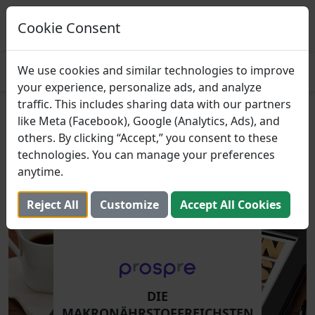
Prospre: Essensplaner
Essenspläne basierend auf Makros
Cookie Consent
ERHALTEN
4.8
We use cookies and similar technologies to improve
your experience, personalize ads, and analyze
traffic. This includes sharing data with our partners
Die makronährstoffreichsten
like Meta (Facebook), Google (Analytics, Ads), and
others. By clicking “Accept,” you consent to these
Lebensmittel
technologies. You can manage your preferences
anytime.
4. Dezember 2021 (Aktualisiert: 2. August 2025)
Reject All
Customize
Accept All Cookies
DIE
MAKRONÄHRSTOFFREICHSTEN