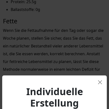
Protein: 25.5g
Ballaststoffe: 0g
Fette
Wenn Sie die Fettaufnahme für den Tag oder sogar die
Woche planen, stellen Sie sicher, dass Sie das Fett, das
ein natürlicher Bestandteil vieler anderer Lebensmittel
ist, die Sie essen werden, korrekt berechnen. Anstatt
für fettreiche Lebensmittel zu planen, lässt Sie diese
Methode normalerweise in einem leichten Defizit für
Fettmakros, das mit einfachen und oft fertigen
Lösungen behoben werden kann.
Individuelle
Erstellung
Seien Sie sich bewusst, die Fette, die Sie zum Kochen
verwenden, in Ihre Gesamtrechnung für Fette