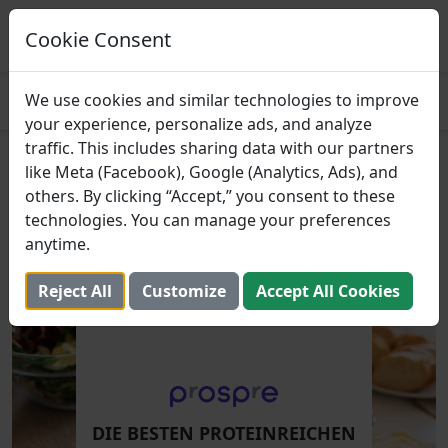
Prospre: Essensplaner
Essenspläne basierend auf Makros
Cookie Consent
ERHALTEN
4.8
We use cookies and similar technologies to improve
your experience, personalize ads, and analyze
traffic. This includes sharing data with our partners
Die besten proteinreichen
like Meta (Facebook), Google (Analytics, Ads), and
others. By clicking “Accept,” you consent to these
Käsesorten
technologies. You can manage your preferences
anytime.
27. Juni 2022 (Aktualisiert: 2. August 2025)
Reject All
Customize
Accept All Cookies
DIE BESTEN PROTEINREICHEN