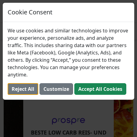
Prospre: Essensplaner
Essenspläne basierend auf Makros
Cookie Consent
ERHALTEN
4.8
We use cookies and similar technologies to improve
your experience, personalize ads, and analyze
traffic. This includes sharing data with our partners
Beste Low Carb Reis- und
like Meta (Facebook), Google (Analytics, Ads), and
others. By clicking “Accept,” you consent to these
Pasta-Alternativen
technologies. You can manage your preferences
anytime.
23. Oktober 2023 (Aktualisiert: 2. August 2025)
Reject All
Customize
Accept All Cookies
BESTE LOW CARB REIS- UND