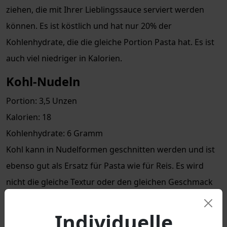
ziehen, die mit Ihrer Lieblingssauce serviert werden
können. Es ist köstlich und hat nur 20% der
Kohlenhydrate, die die gleiche Portion Pasta hat. Es ist
auch viel niedriger in Kalorien.
Kohl-Nudeln
Portion: 3,5 Unzen
Kalorien: 18
Kohlenhydrate: 6 Gramm
Kohl kann in Nudelformen geschnitten werden und ist
ebenso gut als Ersatz für Pasta wie für Reis. Es wird
nicht die gleiche Textur oder den gleichen Geschmack
wie Pasta haben, funktioniert aber immer noch
hervorragend als Träger für köstliche Saucen. Servieren
Individuelle