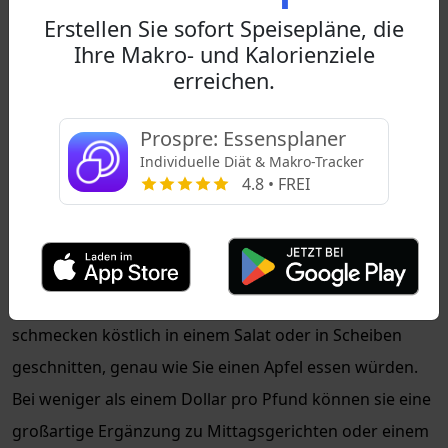
Erstellen Sie sofort Speisepläne, die
durchschnittliche Wassermelone etwa 5 $ kostet.
Ihre Makro- und Kalorienziele
Birnen
erreichen.
Eine großartige Eigenschaft von
Birnen
ist, dass sie eine
Prospre: Essensplaner
lange Haltbarkeit haben. Während einige Früchte
Individuelle Diät & Makro-Tracker
gekühlt und schnell gegessen werden müssen, können
4.8 • FREI
Birnen auf Ihrer Arbeitsplatte bleiben und einige Tage
halten oder über eine Woche im Kühlschrank lagern.
Birnen sind Äpfeln ähnlich, haben jedoch einen etwas
ausgeprägteren und körnigen Geschmack. Birnen
schmecken köstlich in einem Salat oder in Scheiben
geschnitten, genau wie Sie einen Apfel essen würden.
Bei weniger als einem Dollar pro Pfund können sie eine
großartige Ergänzung zu Mittagsgerichten oder einem