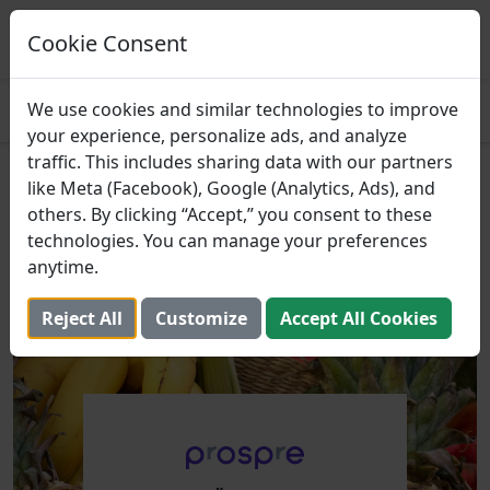
Prospre: Essensplaner
Essenspläne basierend auf Makros
Cookie Consent
ERHALTEN
4.8
We use cookies and similar technologies to improve
your experience, personalize ads, and analyze
traffic. This includes sharing data with our partners
Budget Früchte, die Ihrer
like Meta (Facebook), Google (Analytics, Ads), and
others. By clicking “Accept,” you consent to these
Diät und Ihrem Bankkonto
technologies. You can manage your preferences
helfen
anytime.
23. Oktober 2023 (Aktualisiert: 2. August 2025)
Reject All
Customize
Accept All Cookies