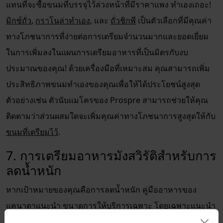
แทนที่จะซื้อขนมที่บรรจุไว้ล่วงหน้าที่มีราคาแพง ทำเองเถอะ!
มิกซ์ถั่ว
,
กราโนล่าทำเอง
, และ
ถั่วชิกพี
เป็นตัวเลือกที่มีคุณค่า
ทางโภชนาการที่ง่ายต่อการเตรียมจำนวนมากและยอดเยี่ยม
ในการเพิ่มลงในแผนการเตรียมอาหารที่เป็นมิตรกับงบ
ประมาณของคุณ! ด้วยเครื่องมือที่เหมาะสม คุณสามารถเพิ่ม
ประสิทธิภาพขนมทำเองของคุณเพื่อให้ได้ประโยชน์สูงสุด
ตัวอย่างเช่น ตัวนับแมโครของ Prospre สามารถช่วยให้คุณ
ติดตามว่าส่วนผสมใดจะเพิ่มคุณค่าทางโภชนาการสูงสุดให้กับ
ขนมที่เตรียมไว้
.
7. การเตรียมอาหารมังสวิรัติสำหรับการ
ลดน้ำหนัก
หากเป้าหมายของคุณคือการลดน้ำหนัก คู่มืออาหารของ
แคนาดาแนะนำ
ขนาดการให้บริการเฉพาะ
โดยเฉพาะแนะนำ
ให้คุณเติมจานของคุณครึ่งหนึ่งด้วยผลไม้และผัก หนึ่งในสี่ด้วย