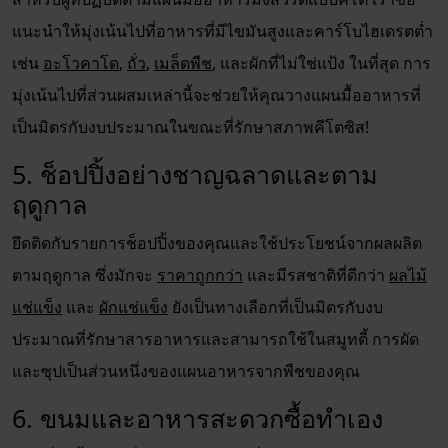
แนะนำให้มุ่งเน้นไปที่อาหารที่มีไขมันสูงและคาร์โบไฮเดรตต่ำ
เช่น
อะโวคาโด
,
ถั่ว
,
เมล็ดพืช
, และผักที่ไม่ใช่แป้ง ในที่สุด การ
มุ่งเน้นไปที่ส่วนผสมเหล่านี้จะช่วยให้คุณวางแผนมื้ออาหารที่
เป็นมิตรกับงบประมาณในขณะที่รักษาสภาพคีโตซิส!
5. ช็อปปิ้งอย่างชาญฉลาดและตาม
ฤดูกาล
ยึดติดกับรายการช็อปปิ้งของคุณและใช้ประโยชน์จากผลผลิต
ตามฤดูกาล ซึ่งมักจะ
ราคาถูกกว่า
และมีรสชาติที่ดีกว่า
ผลไม้
แช่แข็ง
และ
ผักแช่แข็ง
ยังเป็นทางเลือกที่เป็นมิตรกับงบ
ประมาณที่รักษาสารอาหารและสามารถใช้ในสมูทตี้ การผัด
และซุปเป็นส่วนหนึ่งของแผนอาหารจากพืชของคุณ
6. ขนมและอาหารสะดวกซื้อทำเอง