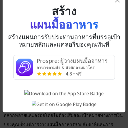
สร้าง
โปรตีนที่ไม่ติดมัน และอีกหนึ่งในสี่ด้วยธัญพืชเต็มเมล็ด พร้อม
ด้วยไขมันที่ดีต่อสุขภาพในปริมาณเล็กน้อย คุณควรเตรียมสลัด
แผนมื้ออาหาร
ล่วงหน้าและเก็บไว้ในขวดโหลเพื่อให้สามารถหยิบไปทานได้
อย่างรวดเร็ว นี่คือกลยุทธ์ที่จะช่วยให้คุณพัฒนาแผนมื้ออาหาร
สร้างแผนการรับประทานอาหารที่บรรลุเป้า
หมายหลักและแคลอรี่ของคุณทันที
มังสวิรัติที่แข็งแกร่งสำหรับการลดน้ำหนักโดยไม่ใช้จ่ายเกินไป!
บทสรุป
Prospre: ผู้วางแผนมื้ออาหาร
อาหารตามสั่ง & ตัวติดตามมาโคร
โดยสรุป การรักษางบประมาณในขณะที่รักษาแผนอาหาร
4.8 • ฟรี
มังสวิรัติที่มีคุณค่าทางโภชนาการนั้นสามารถจัดการได้อย่าง
สมบูรณ์ด้วยการวางแผนเชิงกลยุทธ์และความคิดสร้างสรรค์
ด้วยการนำเคล็ดลับการเตรียมอาหารที่เป็นมิตรกับงบประมาณ
เหล่านี้ไปใช้ คุณสามารถเพลิดเพลินกับมื้ออาหารมังสวิรัติที่
หลากหลายและอร่อยโดยไม่ต้องเสียสละเป้าหมายทางการเงิน
ของคุณ ตั้งแต่การวางแผนมื้ออาหารรายสัปดาห์และการ