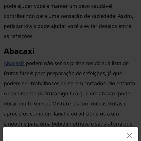
pode ajudar você a manter um peso saudável,
contribuindo para uma sensação de saciedade. Assim,
petiscar kiwis pode ajudar você a evitar desejos entre
as refeições.
Abacaxi
Abacaxis
podem não ser os primeiros da sua lista de
frutas fáceis para preparação de refeições, já que
podem ser trabalhosos ao serem cortados. No entanto,
o rendimento da fruta significa que um abacaxi pode
durar muito tempo. Misture-os com outras frutas e
aprecie-os como um lanche ou adicione-os a um
smoothie para uma bebida nutritiva e satisfatória que
te apoie durante o dia. Em termos de nutrição, os