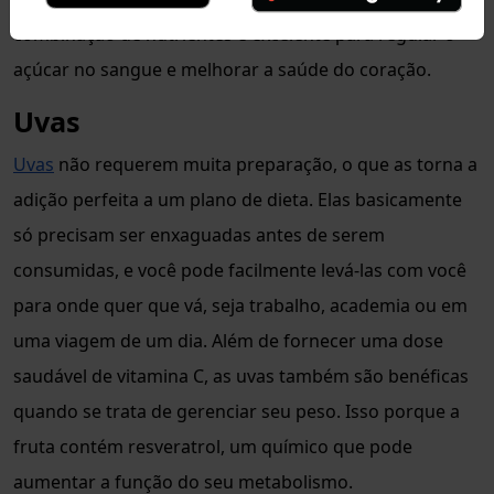
combinação de nutrientes é excelente para regular o
açúcar no sangue e melhorar a saúde do coração.
Uvas
Uvas
não requerem muita preparação, o que as torna a
adição perfeita a um plano de dieta. Elas basicamente
só precisam ser enxaguadas antes de serem
consumidas, e você pode facilmente levá-las com você
para onde quer que vá, seja trabalho, academia ou em
uma viagem de um dia. Além de fornecer uma dose
saudável de vitamina C, as uvas também são benéficas
quando se trata de gerenciar seu peso. Isso porque a
fruta contém resveratrol, um químico que pode
aumentar a função do seu metabolismo.