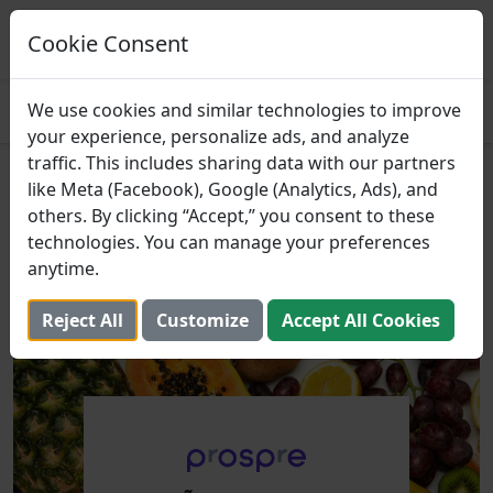
Prospre: planejador de refeições
Planos de refeições baseados em macros
Cookie Consent
PEGAR
4.8
We use cookies and similar technologies to improve
your experience, personalize ads, and analyze
traffic. This includes sharing data with our partners
Quais São Algumas Frutas
like Meta (Facebook), Google (Analytics, Ads), and
others. By clicking “Accept,” you consent to these
Fáceis para Preparação de
technologies. You can manage your preferences
Refeições?
anytime.
23 de outubro de 2023 (Atualizada: 2 de agosto de 2025)
Reject All
Customize
Accept All Cookies