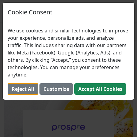
Prospre: pianificatore dei pasti
Piani pasto basati sui macro
Cookie Consent
OTTENERE
4.8
We use cookies and similar technologies to improve
your experience, personalize ads, and analyze
traffic. This includes sharing data with our partners
Idee per una colazione ad
like Meta (Facebook), Google (Analytics, Ads), and
others. By clicking “Accept,” you consent to these
alto contenuto proteico
technologies. You can manage your preferences
rapide e facili
anytime.
23 ottobre 2023 (Aggiornato: 2 agosto 2025)
Reject All
Customize
Accept All Cookies