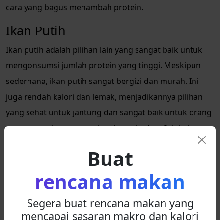
cara yang bagus menambah protein.
Ikan Putih
Ikan putih adalah pilihan lain yang sangat baik untuk
mengonsumsi jumlah protein yang tinggi. Meskipun
sederhana, ikan putih sangat bergizi dan murah. Ini
juga rendah kalori dan lemak, menjadikannya pilihan
yang sehat untuk jantung dan sangat baik untuk orang
yang mencoba menurunkan berat badan. Selain itu,
ikan putih menawarkan banyak nutrisi lain selain
Buat
protein, termasuk vitamin B6 dan B12, niasin, dan
rencana makan
fosfor.
Selai Kacang
Segera buat rencana makan yang
mencapai sasaran makro dan kalori
Selai kacang
adalah pilihan serbaguna lainnya untuk