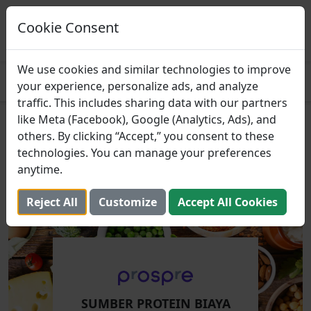
Prospre: Perencana
Makanan
Cookie Consent
MENDAPATKAN
Paket makan berdasarkan makro
4.8
We use cookies and similar technologies to improve
your experience, personalize ads, and analyze
traffic. This includes sharing data with our partners
like Meta (Facebook), Google (Analytics, Ads), and
Sumber Protein Biaya Rendah
others. By clicking “Accept,” you consent to these
untuk Membangun Otot
technologies. You can manage your preferences
anytime.
10 Desember 2024 (Diperbarui: 2 Agustus 2025)
Reject All
Customize
Accept All Cookies
SUMBER PROTEIN BIAYA