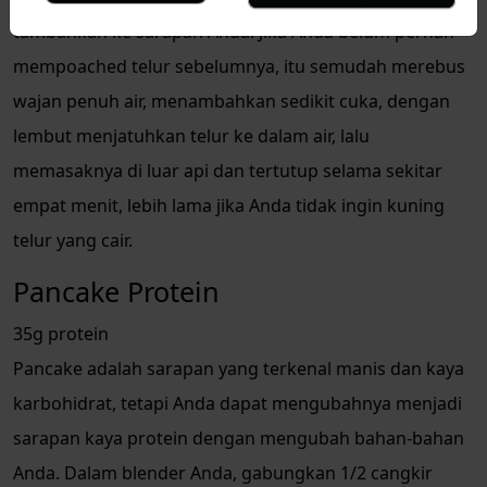
tambahkan ke sarapan Anda. Jika Anda belum pernah
mempoached telur sebelumnya, itu semudah merebus
wajan penuh air, menambahkan sedikit cuka, dengan
lembut menjatuhkan telur ke dalam air, lalu
memasaknya di luar api dan tertutup selama sekitar
empat menit, lebih lama jika Anda tidak ingin kuning
telur yang cair.
Pancake Protein
35g protein
Pancake adalah sarapan yang terkenal manis dan kaya
karbohidrat, tetapi Anda dapat mengubahnya menjadi
sarapan kaya protein dengan mengubah bahan-bahan
Anda. Dalam blender Anda, gabungkan 1/2 cangkir