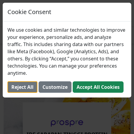
Prospre: Perencana
Makanan
Cookie Consent
MENDAPATKAN
Paket makan berdasarkan makro
4.8
We use cookies and similar technologies to improve
your experience, personalize ads, and analyze
traffic. This includes sharing data with our partners
like Meta (Facebook), Google (Analytics, Ads), and
Ide Sarapan Tinggi Protein
others. By clicking “Accept,” you consent to these
yang Cepat dan Mudah
technologies. You can manage your preferences
anytime.
23 Oktober 2023 (Diperbarui: 2 Agustus 2025)
Reject All
Customize
Accept All Cookies