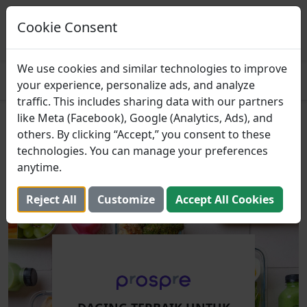
Prospre: Perencana
Makanan
Cookie Consent
MENDAPATKAN
Paket makan berdasarkan makro
4.8
We use cookies and similar technologies to improve
your experience, personalize ads, and analyze
traffic. This includes sharing data with our partners
like Meta (Facebook), Google (Analytics, Ads), and
Daging Terbaik untuk
others. By clicking “Accept,” you consent to these
Persiapan Makanan
technologies. You can manage your preferences
anytime.
23 Oktober 2023 (Diperbarui: 2 Agustus 2025)
Reject All
Customize
Accept All Cookies