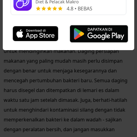
Diet & Pelacak Makro
untuk disimpan sebagai sisa, bahkan jika sudah
4.8 • BEBAS
didinginkan dan dipanaskan kembali.
Dinginkan dengan Cepat
Setelah memasak selesai, jangan tunggu terlalu lama
untuk mendinginkan makanan. Daging persiapan
makanan yang paling mudah masih perlu disimpan
dengan benar untuk menjaga kesegarannya dan
mencegah pertumbuhan bakteri baru. Semua daging
harus disegel dan ditempatkan di lemari es dalam
waktu satu jam setelah dimasak. Juga, berhati-hatilah
untuk menghindari kontaminasi silang dengan tidak
memperkenalkan bakteri ke dalam wadah - sajikan
dengan peralatan bersih, dan jangan masukkan