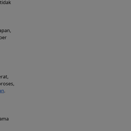
tidak
apan,
ber
rat,
proses,
an
.
lama