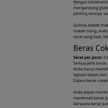
dengan intoleransi
mengandung gluten
penting lainnya, se
Quinoa adalah ma
makan siang, maka
serat yang baik, t
Beras Cok
Serat per porsi:
0.
Semua jenis beras 
Anda harus memil
lapisan dedak dan
Dalam beras cokela
Anda dapat menikm
menikmati beras pu
daripada beras pu