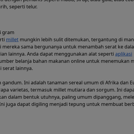
h, seperti telur.
4 gram
rti
millet
mungkin lebih sulit ditemukan, tergantung di ma
api mereka sama bergunanya untuk menambah serat ke dala
bijian lainnya. Anda dapat menggunakan alat seperti
aplikasi
sumber belanja bahan makanan online untuk menemukan mi
gi serat lainnya.
n gandum. Ini adalah tanaman sereal umum di Afrika dan E
apa varietas, termasuk millet mutiara dan sorgum. Ini dap
an dalam bentuk utuhnya, paling umum dipanggang, mele
Ini juga dapat digiling menjadi tepung untuk membuat ber