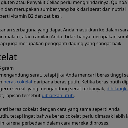
 gluten atau Penyakit Celiac perlu menghindarinya. Quinoa 
 dan merupakan sumber yang baik dari serat dan nutrisi
perti vitamin B2 dan zat besi.
kanan serbaguna yang dapat Anda masukkan ke dalam sar
n malam, atau camilan Anda. Tidak hanya merupakan sum
etapi juga merupakan pengganti daging yang sangat baik.
elat
6 gram
mengandung serat, tetapi jika Anda mencari beras tinggi se
ih
beras cokelat
daripada beras putih. Ketika beras putih di
 germ sereal, yang mengandung serat terbanyak,
dihilangk
t, lapisan tersebut
dibiarkan utuh
.
ati beras cokelat dengan cara yang sama seperti Anda
tih, tetapi ingat bahwa beras cokelat perlu dimasak lebih 
tih karena perbedaan dalam cara mereka diproses.