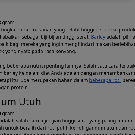
8 gram
tingkat serat makanan yang relatif tinggi per porsi, produ
abaikan sebagai biji-bijian tinggi serat.
Barley
adalah pilih
 baik bagi mereka yang ingin menghindari makan berlebiha
ek yang nyata pada rasa kenyang.
g beberapa nutrisi penting lainnya. Salah satu cara terbai
 barley ke dalam diet Anda adalah dengan menambahkan
tetapi itu juga merupakan bahan dalam
beberapa roti
, serea
gan protein.
dum Utuh
0 gram
adalah salah satu biji-bijian tinggi serat yang paling umum 
h untuk beralih dari roti putih ke roti gandum utuh dan rot
rbaguna. Anda dapat membuat roti panggang, sandwich, 