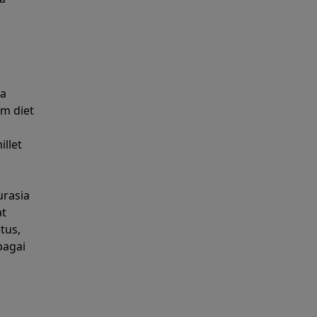
na
m diet
llet
urasia
at
tus,
bagai