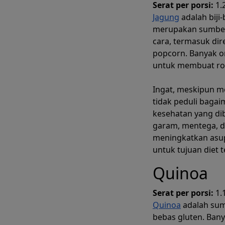
Serat per porsi:
1.
Jagung
adalah biji
merupakan sumber 
cara, termasuk dir
popcorn. Banyak o
untuk membuat rot
Ingat, meskipun m
tidak peduli baga
kesehatan yang di
garam, mentega, d
meningkatkan asup
untuk tujuan diet t
Quinoa
Serat per porsi:
1.
Quinoa
adalah sum
bebas gluten. Bany