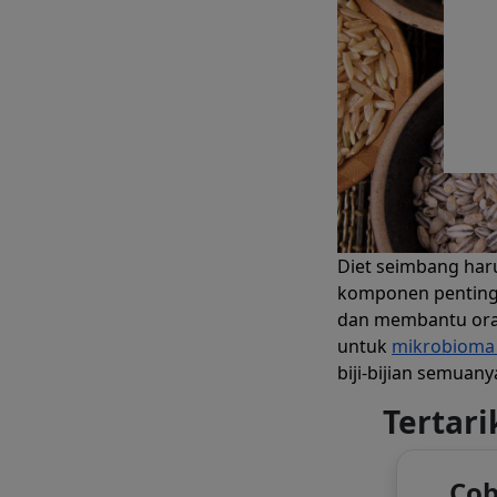
Diet seimbang har
komponen penting
dan membantu oran
untuk
mikrobioma 
biji-bijian semua
Tertari
Cob