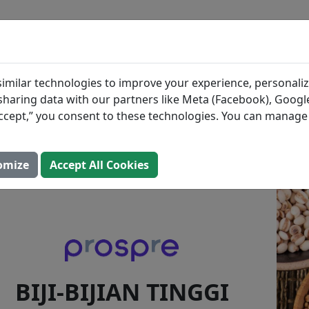
BLOG
BAHAN-BAHAN
RENCANA 
jian Tinggi Serat Terbai
imilar technologies to improve your experience, personaliz
s sharing data with our partners like Meta (Facebook), Google
iperbarui: 2 Agustus 2025)
“Accept,” you consent to these technologies. You can manag
omize
Accept All Cookies
BIJI-BIJIAN TINGGI