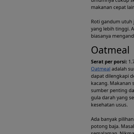
makanan cepat lai
Roti gandum utuh j
yang lebih tinggi. 
biasanya mengandun
Oatmeal
Serat per porsi:
1.
Oatmeal
adalah sum
dapat dilengkapi 
Segera bua
kacang. Makanan s
sumber penting da
gula darah yang s
kesehatan usus.
Ada banyak piliha
potong baja. Masa
semalaman. Nikmati