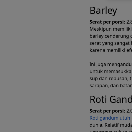
Barley
Serat per porsi:
2.
Meskipun memiliki 
barley cenderung di
serat yang sangat
karena memiliki ef
Ini juga mengandun
untuk memasukkan
sup dan rebusan, 
sarapan, dan batan
Roti Gan
Serat per porsi:
2.
Roti gandum utuh
dunia. Relatif muda
umumnya cukup se