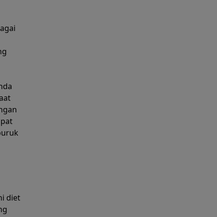
agai
ng
nda
aat
engan
apat
buruk
i diet
ng