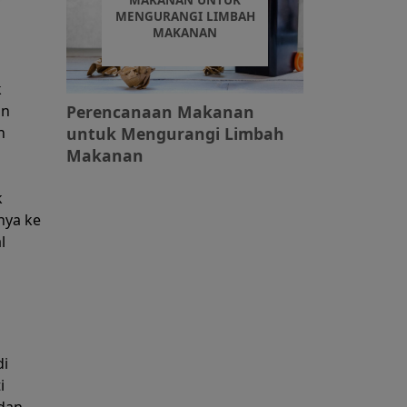
MAKANAN UNTUK
MENGURANGI LIMBAH
MAKANAN
k
an
Perencanaan Makanan
n
untuk Mengurangi Limbah
Makanan
k
nya ke
l
di
i
dan