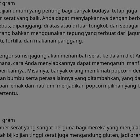
2 gram
-bijian umum yang penting bagi banyak budaya, tetapi juga
serat yang baik. Anda dapat menyiapkannya dengan berb
ebus, dipanggang, di atas atau di luar tongkol, dan sebagai
rang bahkan menggunakan tepung yang terbuat dari jagu
i, tortilla, dan makanan panggang.
engonsumsi jagung akan menambah serat ke dalam diet A
imana, cara Anda menyiapkannya dapat memengaruhi manf
berikannya. Misalnya, banyak orang menikmati popcorn d
an bumbu serta perasa lainnya yang ditambahkan, yang d
an lemak dan natrium, menjadikan popcorn pilihan yang 
ertentu.
1 gram
ber serat yang sangat berguna bagi mereka yang menjalan
ak biji-bijian tinggi serat juga mengandung gluten, jadi ora