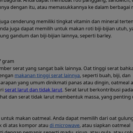
nnya dengan itu, atau memasukkannya ke dalam berbagai r
uga cenderung memiliki tingkat vitamin dan mineral terte
Anda juga dapat memilih untuk makan roti biji-bijian utuh, 
Buat
g gandum dan biji-bijian lainnya, seperti barley.
rencana maka
7 gram
ber serat yang sangat baik lainnya. Oat tinggi serat bahk
dengan
makanan tinggi serat lainnya
, seperti buah, biji, dan
t rencana makan yang mencapai sasara
arapan yang umum dinikmati panas atau dingin, oatmeal 
ri
serat larut dan tidak larut
. Serat larut berkontribusi pad
kalori Anda.
ehat dan serat tidak larut membentuk massa, yang penting
Prospre: Perencana Makanan
Diet & Pelacak Makro
n untuk makan oatmeal. Anda dapat memilih dari oat gulun
4.8 • BEBAS
k di atas kompor atau
di microwave
, atau siapkan oatmeal
 dengan pemanis seperti madu, sirup, atau gula, atau cob