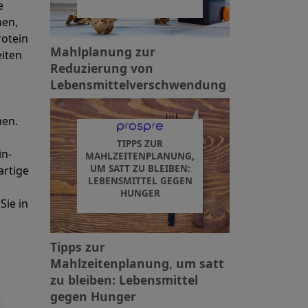
e
nen,
rotein
Mahlplanung zur
eiten
Reduzierung von
Lebensmittelverschwendung
hen.
TIPPS ZUR
in-
MAHLZEITENPLANUNG,
UM SATT ZU BLEIBEN:
artige
LEBENSMITTEL GEGEN
HUNGER
Sie in
Tipps zur
Mahlzeitenplanung, um satt
zu bleiben: Lebensmittel
gegen Hunger