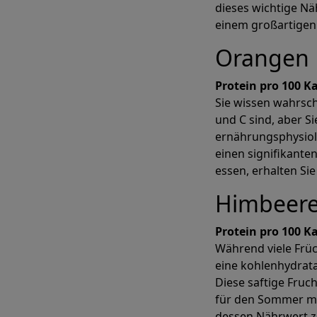
dieses wichtige Näh
einem großartigen
Orangen
Protein pro 100 Ka
Sie wissen wahrsch
und C sind, aber Si
ernährungsphysiolo
einen signifikante
essen, erhalten Si
Himbeer
Protein pro 100 K
Während viele Früc
eine kohlenhydrat
Diese saftige Fruch
für den Sommer ma
dessen Nährwert z