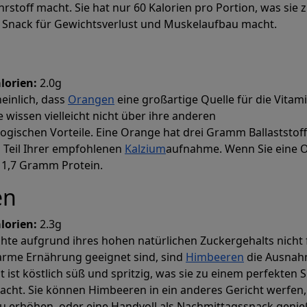
rstoff macht. Sie hat nur 60 Kalorien pro Portion, was sie 
 Snack für Gewichtsverlust und Muskelaufbau macht.
lorien:
2.0g
einlich, dass
Orangen
eine großartige Quelle für die Vitam
e wissen vielleicht nicht über ihre anderen
gischen Vorteile. Eine Orange hat drei Gramm Ballaststof
n Teil Ihrer empfohlenen
Kalzium
aufnahme. Wenn Sie eine 
e 1,7 Gramm Protein.
en
alorien:
2.3g
hte aufgrund ihres hohen natürlichen Zuckergehalts nicht 
arme Ernährung geeignet sind, sind
Himbeeren
die Ausnah
t ist köstlich süß und spritzig, was sie zu einem perfekten 
cht. Sie können Himbeeren in ein anderes Gericht werfen
u erhöhen, oder eine Handvoll als Nachmittagssnack genie