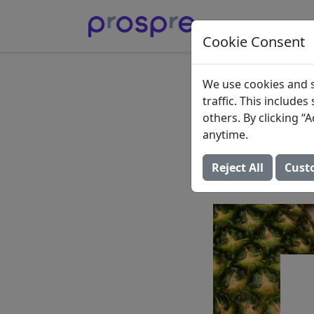
Cookie Consent
Protein
We use cookies and s
traffic. This include
Ihnen h
others. By clicking 
anytime.
Ziele z
Reject All
Cust
27. Juni 2022 (Aktua