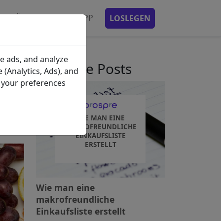
ENPLÄNE
MOBILE APP
LOSLEGEN
e ads, and analyze
kürzliche Posts
 (Analytics, Ads), and
e your preferences
WIE MAN EINE
MAKROFREUNDLICHE
EINKAUFSLISTE
ERSTELLT
Wie man eine
makrofreundliche
Einkaufsliste erstellt