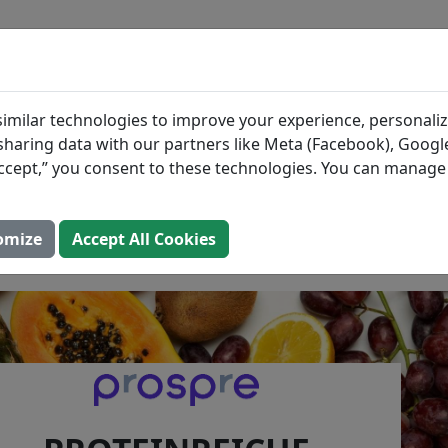
BLOG
ZUTATEN
MAHLZEIT
reiche Früchte, die
imilar technologies to improve your experience, personaliz
s sharing data with our partners like Meta (Facebook), Google
elfen, Ihre täglichen
“Accept,” you consent to these technologies. You can manag
u erreichen
omize
Accept All Cookies
lisiert: 2. August 2025)