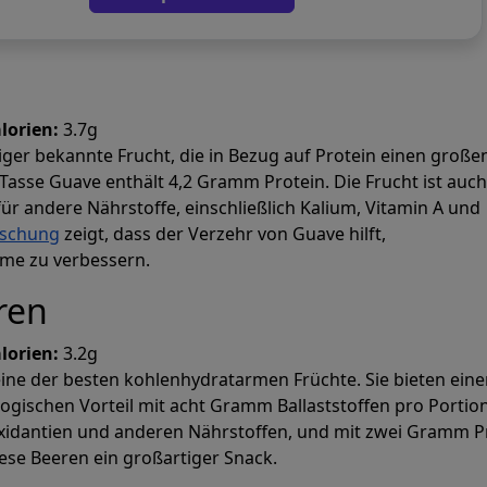
viduelle Erste
alorien:
3.7g
iger bekannte Frucht, die in Bezug auf Protein einen große
e Tasse Guave enthält 4,2 Gramm Protein. Die Frucht ist auch
ahlzeitenplä
für andere Nährstoffe, einschließlich Kalium, Vitamin A und
rschung
zeigt, dass der Verzehr von Guave hilft,
me zu verbessern.
ren
 sofort Speisepläne, die Ihre Makro- und
erreichen.
lorien:
3.2g
ine der besten kohlenhydratarmen Früchte. Sie bieten ein
Prospre: Essensplaner
gischen Vorteil mit acht Gramm Ballaststoffen pro Portion
Individuelle Diät & Makro-Tracker
oxidantien und anderen Nährstoffen, und mit zwei Gramm P
4.8 • FREI
iese Beeren ein großartiger Snack.