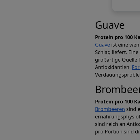
Guave
Indi
Protein pro 100 K
Guave
ist eine wen
Schlag liefert. Ein
M
großartige Quelle 
Antioxidantien.
Fo
Verdauungsproble
Brombee
Erstellen Sie
Protein pro 100 Ka
Brombeeren
sind e
ernährungsphysiolo
sind reich an Anti
pro Portion sind d