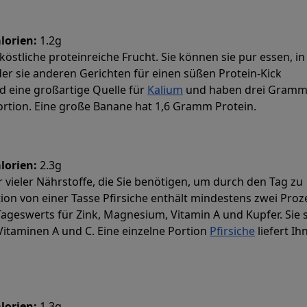
lorien:
1.2g
köstliche proteinreiche Frucht. Sie können sie pur essen, in
r sie anderen Gerichten für einen süßen Protein-Kick
nd eine großartige Quelle für
Kalium
und haben drei Gram
Portion. Eine große Banane hat 1,6 Gramm Protein.
lorien:
2.3g
r vieler Nährstoffe, die Sie benötigen, um durch den Tag zu
on von einer Tasse Pfirsiche enthält mindestens zwei Proz
geswerts für Zink, Magnesium, Vitamin A und Kupfer. Sie 
Vitaminen A und C. Eine einzelne Portion
Pfirsiche
liefert Ih
lorien:
1.3g