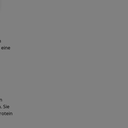
llung
n
 eine
ne
 Kalorienziele
en
. Sie
rotein