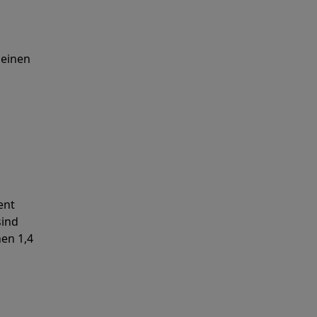
 einen
m
ent
sind
nen 1,4