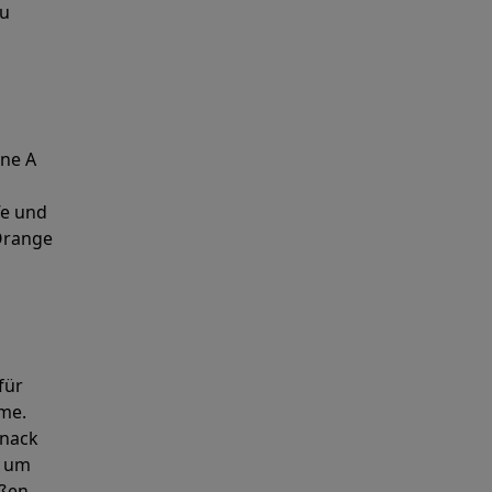
zu
ine A
fe und
Orange
für
me.
Snack
, um
ßen.