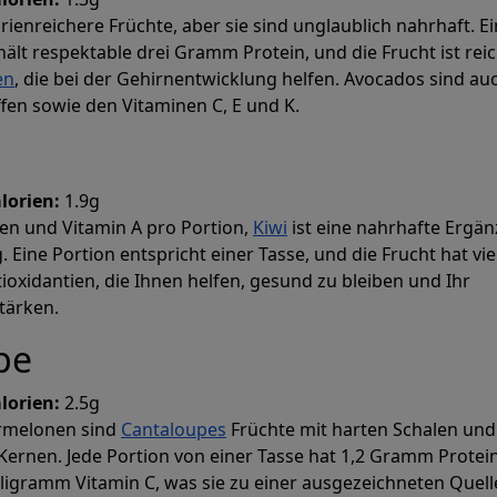
rienreichere Früchte, aber sie sind unglaublich nahrhaft. E
ält respektable drei Gramm Protein, und die Frucht ist rei
en
, die bei der Gehirnentwicklung helfen. Avocados sind au
ffen sowie den Vitaminen C, E und K.
lorien:
1.9g
ffen und Vitamin A pro Portion,
Kiwi
ist eine nahrhafte Ergä
 Eine Portion entspricht einer Tasse, und die Frucht hat vie
ioxidantien, die Ihnen helfen, gesund zu bleiben und Ihr
tärken.
pe
lorien:
2.5g
rmelonen sind
Cantaloupes
Früchte mit harten Schalen und
 Kernen. Jede Portion von einer Tasse hat 1,2 Gramm Protein
lligramm Vitamin C, was sie zu einer ausgezeichneten Quell