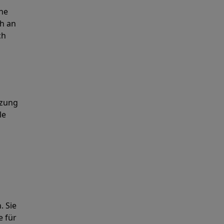
ine
ch an
ch
nzung
le
. Sie
e für