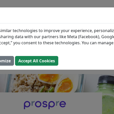
BLOG
ZUTATEN
MAHLZEIT
ten Ideen für Pre-
imilar technologies to improve your experience, personaliz
s sharing data with our partners like Meta (Facebook), Google
t-Mahlzeiten für Ener
“Accept,” you consent to these technologies. You can manag
ärke
omize
Accept All Cookies
ktualisiert: 2. August 2025)