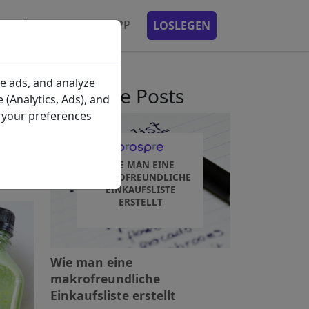
ENPLÄNE
MOBILE APP
LOSLEGEN
e ads, and analyze
kürzliche Posts
 (Analytics, Ads), and
gie
e your preferences
WIE MAN EINE
MAKROFREUNDLICHE
EINKAUFSLISTE
ERSTELLT
Wie man eine
makrofreundliche
Einkaufsliste erstellt