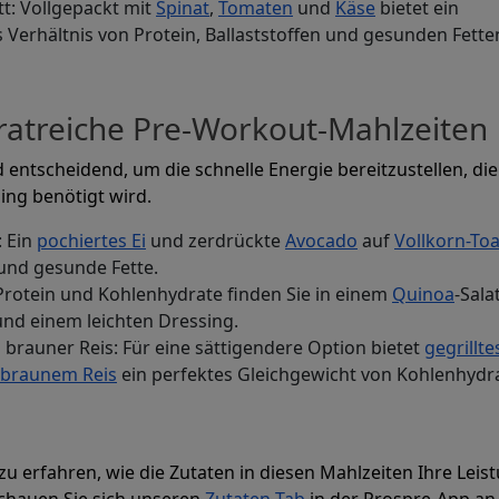
: Vollgepackt mit
Spinat
,
Tomaten
und
Käse
bietet ein
erhältnis von Protein, Ballaststoffen und gesunden Fette
atreiche Pre-Workout-Mahlzeiten
 entscheidend, um die schnelle Energie bereitzustellen, die
ning benötigt wird.
: Ein
pochiertes Ei
und zerdrückte
Avocado
auf
Vollkorn-Toa
 und gesunde Fette.
Protein und Kohlenhydrate finden Sie in einem
Quinoa
-Sala
nd einem leichten Dressing.
rauner Reis: Für eine sättigendere Option bietet
gegrillte
braunem Reis
ein perfektes Gleichgewicht von Kohlenhydr
 erfahren, wie die Zutaten in diesen Mahlzeiten Ihre Leis
chauen Sie sich unseren
Zutaten-Tab
in der Prospre-App an