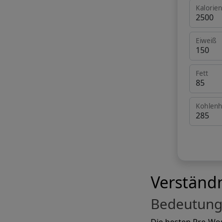
Kalorie
Eiweiß
Fett
Kohlenh
Verständ
Bedeutung 
Die besten Pre-Wor