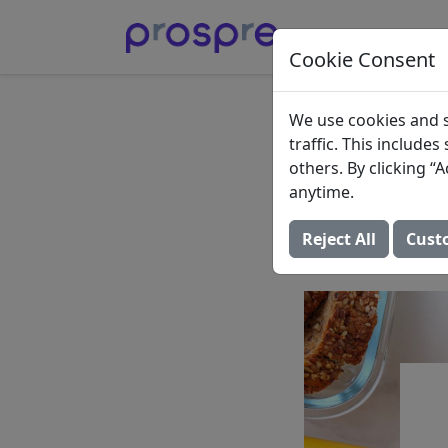
Cookie Consent
Die bes
We use cookies and s
traffic. This include
Workou
others. By clicking 
anytime.
und St
Reject All
Cust
18. Februar 2025 (A