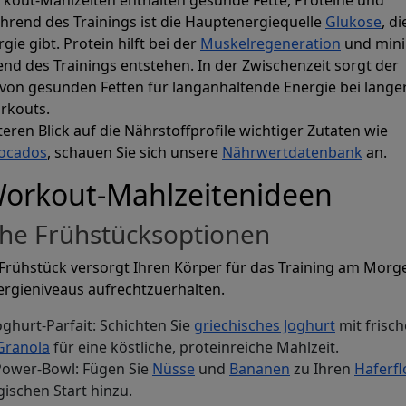
rend des Trainings ist die Hauptenergiequelle
Glukose
, di
gie gibt. Protein hilft bei der
Muskelregeneration
und mini
nd des Trainings entstehen. In der Zwischenzeit sorgt der
von gesunden Fetten für langanhaltende Energie bei länge
viduelle Erste
rkouts.
rteren Blick auf die Nährstoffprofile wichtiger Zutaten wie
ocados
, schauen Sie sich unsere
Nährwertdatenbank
an.
ahlzeitenplä
Workout-Mahlzeitenideen
che Frühstücksoptionen
 sofort Speisepläne, die Ihre Makro- und
 Frühstück versorgt Ihren Körper für das Training am Mor
erreichen.
nergieniveaus aufrechtzuerhalten.
oghurt-Parfait: Schichten Sie
griechisches Joghurt
mit frisc
Prospre: Essensplaner
Granola
für eine köstliche, proteinreiche Mahlzeit.
Individuelle Diät & Makro-Tracker
Power-Bowl: Fügen Sie
Nüsse
und
Bananen
zu Ihren
Haferf
4.8 • FREI
gischen Start hinzu.