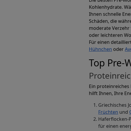
Kohlenhydrate. Wäh
Ihnen schnelle Ener
Schäden, die währe
moderate Verzehr 
Indi
oder leichteren Wo
Für einen detaillie
Hühnchen
oder
Av
M
Top Pre-
Proteinrei
Erstellen Sie
Ein proteinreiches
hilft Ihnen, Ihre E
Griechisches J
Früchten
und
Haferflocken-
für einen ener