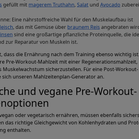
s
gefüllt mit
magerem Truthahn
,
Salat
und
Avocado
zuberei
anne: Eine nährstoffreiche Wahl für den Muskelaufbau ist
leisch
, das mit Gemüse über
braunem Reis
angebraten wir
Linsen
sind eine großartige pflanzliche Proteinquelle, die ide
d zur Reparatur von Muskeln ist.
t, dass die Ernährung nach dem Training ebenso wichtig ist
re Pre-Workout-Mahlzeit mit einer Regenerationsmahlzeit,
es Muskelwachstum sicherzustellen. Für eine Post-Workout-
 sich unseren Mahlzeitenplan-Generator an.
sche und vegane Pre-Workout-
enoptionen
 vegan oder vegetarisch ernähren, müssen ebenfalls sichers
en das richtige Gleichgewicht von Kohlenhydraten und Pro
ung enthalten.