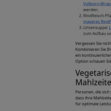
Vollkorn-Wrap
werden.
Rindfleisch-Pf
mageres Rindf
Linsensuppe:
zum Aufbau un
Vergessen Sie nich
Kombinieren Sie Ih
ein kontinuierlich
Option schauen Sie
Vegetari
Mahlzeit
Personen, die sich
dass ihre Mahlzeit
für optimale Leist