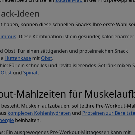
nack-Ideen
t haben, können diese schnellen Snacks Ihre erste Wahl sei
ummus
: Diese Kombination ist ein gesunder, kalorienarmer
d Obst: Für einen sättigenden und proteinreichen Snack
ie
Hüttenkäse
mit
Obst
.
ie: Für ein schnelles und revitalisierendes Getränk mixen S
,
Obst
und
Spinat
.
out-Mahlzeiten für Muskelauf
n besteht, Muskeln aufzubauen, sollte Ihre Pre-Workout-Mah
aus
komplexen Kohlenhydraten
und
Proteinen zur Bereitst
nergie
beinhalten.
s: Ein ausgewogenes Pre-Workout-Mittagessen kann mit