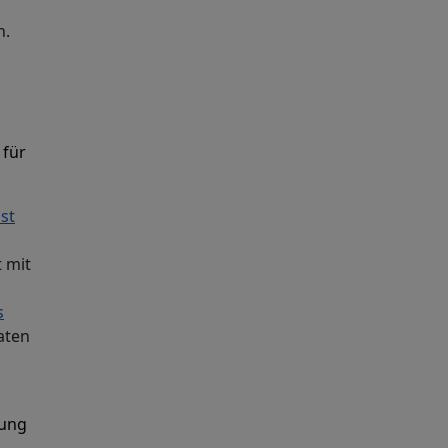
n.
 für
st
t mit
s
aten
tung
.