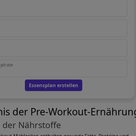
n
ydrate
Essensplan erstellen
nis der Pre-Workout-Ernährun
der Nährstoffe
kout-Mahlzeiten enthalten gesunde Fette, Proteine und