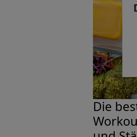
Die bes
Workout
und St