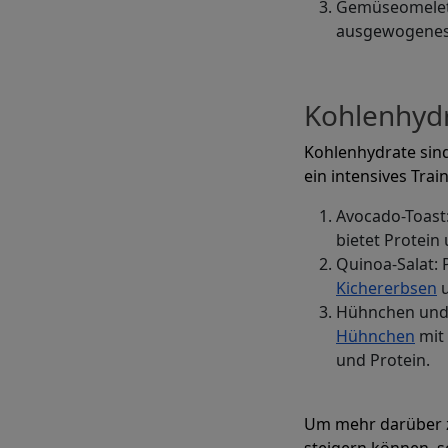
Gemüseomelett
ausgewogenes V
Kohlenhydr
Kohlenhydrate sind
ein intensives Trai
Avocado-Toast
bietet Protein
Quinoa-Salat: 
Kichererbsen
u
Hühnchen und b
Hühnchen
mit
und Protein.
Um mehr darüber zu
steigern können, s