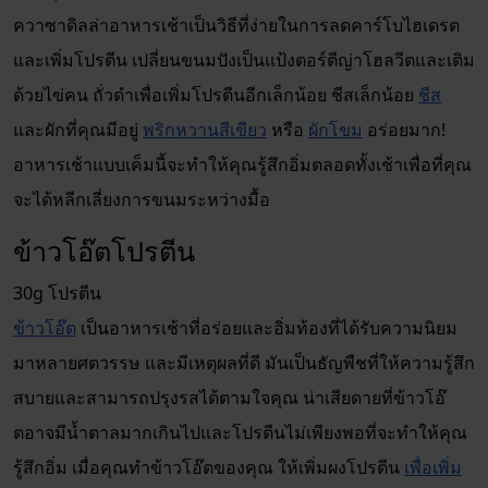
ควาซาดิลล่าอาหารเช้าเป็นวิธีที่ง่ายในการลดคาร์โบไฮเดรต
และเพิ่มโปรตีน เปลี่ยนขนมปังเป็นแป้งตอร์ตีญ่าโฮลวีตและเติม
ด้วยไข่คน ถั่วดำเพื่อเพิ่มโปรตีนอีกเล็กน้อย ชีสเล็กน้อย
ชีส
และผักที่คุณมีอยู่
พริกหวานสีเขียว
หรือ
ผักโขม
อร่อยมาก!
อาหารเช้าแบบเค็มนี้จะทำให้คุณรู้สึกอิ่มตลอดทั้งเช้าเพื่อที่คุณ
จะได้หลีกเลี่ยงการขนมระหว่างมื้อ
ข้าวโอ๊ตโปรตีน
30g โปรตีน
ข้าวโอ๊ต
เป็นอาหารเช้าที่อร่อยและอิ่มท้องที่ได้รับความนิยม
มาหลายศตวรรษ และมีเหตุผลที่ดี มันเป็นธัญพืชที่ให้ความรู้สึก
สบายและสามารถปรุงรสได้ตามใจคุณ น่าเสียดายที่ข้าวโอ๊
ตอาจมีน้ำตาลมากเกินไปและโปรตีนไม่เพียงพอที่จะทำให้คุณ
รู้สึกอิ่ม เมื่อคุณทำข้าวโอ๊ตของคุณ ให้เพิ่มผงโปรตีน
เพื่อเพิ่ม