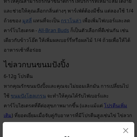
ทำให้คุณสามารถรักษาขนาดการให้บริการที่เหมาะสมได้ง่าย
และช่วยให้คุณเลือกกลิ่นต่างๆ พาร์เฟ่ต์ต้องมีชั้น แต่ลองใช้ 1/4
ถ้วยของ
มูสลี่
แทนที่จะเป็น
กราโนล่า
เพื่อเพิ่มไฟเบอร์และลด
คาร์โบไฮเดรต -
All-Bran Buds
ก็เป็นตัวเลือกที่ดีเช่นกัน เช่น
เดียวกับข้าวโอ๊ต ให้เพิ่มผลเบอร์รี่หรือผลไม้ 1/4 ถ้วยเพื่อให้ได้
อาหารเช้าที่อร่อย
ไข่ลวกบนขนมปังปิ้ง
6-12g โปรตีน
หากคุณรักขนมปังปิ้งและคุณจะไม่ยอมเลิกมัน การเปลี่ยนไป
ใช้
ขนมปังโฮลเกรน
จะทำให้คุณได้รับไฟเบอร์และ
คาร์โบไฮเดรตที่ดีต่อสุขภาพมากขึ้น (และแม้แต่
โปรตีนเพิ่ม
เติม
) ที่ยอดเยี่ยมเมื่อจับคู่กับอาหารที่มีโปรตีนสูงเช่นไข่ ไข่ลวก
ทำได้รวดเร็วและง่ายดาย และอร่อยโดยเฉพาะเมื่อรับประทาน
บนขนมปังปิ้ง ไข่หนึ่งฟอง
ไข่
มีโปรตีน 6 กรัม ดังนั้นเลือก