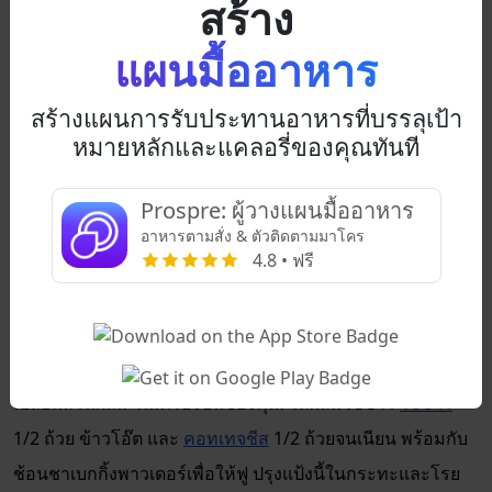
สร้าง
จำนวนที่คุณต้องการขึ้นอยู่กับว่าคุณต้องการเพิ่มโปรตีนในมื้อ
แผนมื้ออาหาร
เช้ามากแค่ไหน หากคุณไม่เคยทำไข่ลวกมาก่อน มันง่าย
เหมือนการต้มน้ำในกระทะ เติมน้ำส้มสายชูเล็กน้อย ค่อยๆ
สร้างแผนการรับประทานอาหารที่บรรลุเป้า
หย่อนไข่ลงในน้ำ จากนั้นปรุงอาหารโดยไม่ใช้ความร้อนและ
หมายหลักและแคลอรี่ของคุณทันที
ปิดฝาเป็นเวลาประมาณสี่นาที หรือมากกว่านั้นหากคุณไม่
ต้องการให้ไข่แดงไหล
Prospre: ผู้วางแผนมื้ออาหาร
อาหารตามสั่ง & ตัวติดตามมาโคร
แพนเค้กโปรตีน
4.8 • ฟรี
35g โปรตีน
แพนเค้กเป็นอาหารเช้าที่มีน้ำตาลและคาร์โบไฮเดรตสูง แต่
คุณสามารถเปลี่ยนให้เป็นอาหารเช้าที่มีโปรตีนสูงได้โดยการ
เปลี่ยนส่วนผสม ในเครื่องปั่นของคุณ ให้ผสมไข่ขาว
ไข่ขาว
1/2 ถ้วย ข้าวโอ๊ต และ
คอทเทจชีส
1/2 ถ้วยจนเนียน พร้อมกับ
ช้อนชาเบกกิ้งพาวเดอร์เพื่อให้ฟู ปรุงแป้งนี้ในกระทะและโรย