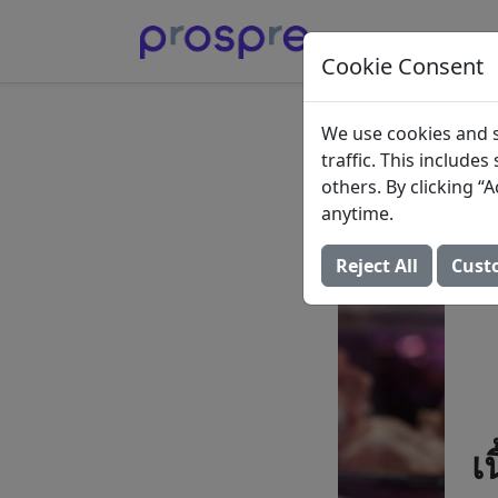
Cookie Consent
เนื้อไก่
We use cookies and s
traffic. This include
23 ตุลาคม 2023 (อัป
others. By clicking 
anytime.
Reject All
Cust
เ