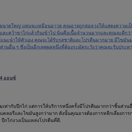
นื้อขนาดใหญ่ แทบจะเหมือนอาวุธ คุณอาจถูกล่อลวงให้แสดงความเป
และคว้าขาไก่แล้วกินเข้าไป นั่นคือเนื้อจำนวนมากและคุณจะดีกว่า
ี่แนะนำให้ตัวเอง คุณจะได้รับรสชาติและโปรตีนมากมาย มีไขมั
บส่วนอื่น ๆ ซึ่งเป็นอีกเหตุผลหนึ่งที่ต้องระมัดระวังว่าคุณจะรับปร
4 ออนซ์
ิยมเท่ากับปีกไก่ แต่การให้บริการหนึ่งครั้งมีโปรตีนมากกว่าชิ้นส่วนอื
มีแคลอรีและไขมันสูงกว่ามาก ดังนั้นคุณอาจต้องการหลีกเลี่ยงการ
 ปีกไก่งวงเป็นแหล่งโปรตีนที่ดี.