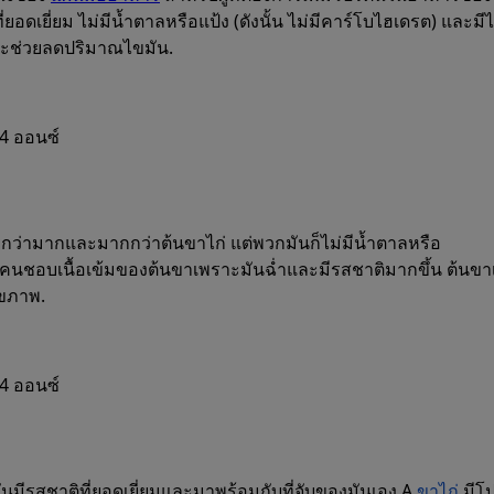
ที่ยอดเยี่ยม ไม่มีน้ำตาลหรือแป้ง (ดังนั้น ไม่มีคาร์โบไฮเดรต) และมี
จะช่วยลดปริมาณไขมัน.
4 ออนซ์
สร้าง
แผนมื้ออาหาร
กว่ามากและมากกว่าต้นขาไก่ แต่พวกมันก็ไม่มีน้ำตาลหรือ
นชอบเนื้อเข้มของต้นขาเพราะมันฉ่ำและมีรสชาติมากขึ้น ต้นขา
ุขภาพ.
รับประทานอาหารที่บรรลุเป้าหมายหลักและแ
ทันที
4 ออนซ์
Prospre: ผู้วางแผนมื้ออาหาร
อาหารตามสั่ง & ตัวติดตามมาโคร
4.8 • ฟรี
มีรสชาติที่ยอดเยี่ยมและมาพร้อมกับที่จับของมันเอง A
ขาไก่
มีโป