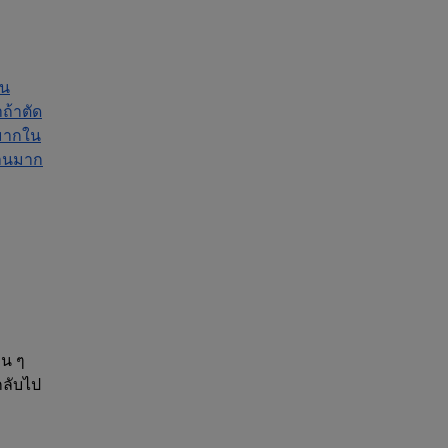
็น
ถ้าตัด
นมากใน
ะทานมาก
่น ๆ
กลับไป