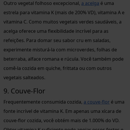
Outro vegetal folhoso excepcional,
a acelga
é uma
estrela para vitamina K (mais de 200% VD), vitamina A e
vitamina C. Como muitos vegetais verdes saudáveis, a
acelga oferece uma flexibilidade incrível para as
refeições. Para domar seu sabor cru em saladas,
experimente misturá-la com microverdes, folhas de
beterraba, alface romana e rúcula. Você também pode
comê-la cozida em quiche, frittata ou com outros
vegetais salteados.
9. Couve-Flor
Frequentemente consumida cozida,
a couve-flor
é uma
fonte incrível de vitamina K. Em apenas uma xícara de
couve-flor cozida, você obtém mais de 1.000% do VD.
Obter vitamina K suficiente pode apoiar ossos fortes e