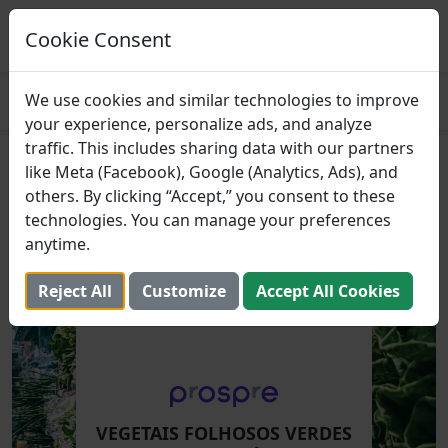
Prospre: planejador de refeições
Planos de refeições baseados em macros
Cookie Consent
PEGAR
4.8
We use cookies and similar technologies to improve
your experience, personalize ads, and analyze
traffic. This includes sharing data with our partners
Vegetais Folhosos Verdes
like Meta (Facebook), Google (Analytics, Ads), and
others. By clicking “Accept,” you consent to these
Mais Saudáveis
technologies. You can manage your preferences
anytime.
23 de outubro de 2023 (Atualizada: 2 de agosto de 2025)
Reject All
Customize
Accept All Cookies
VEGETAIS FOLHOSOS VERDES