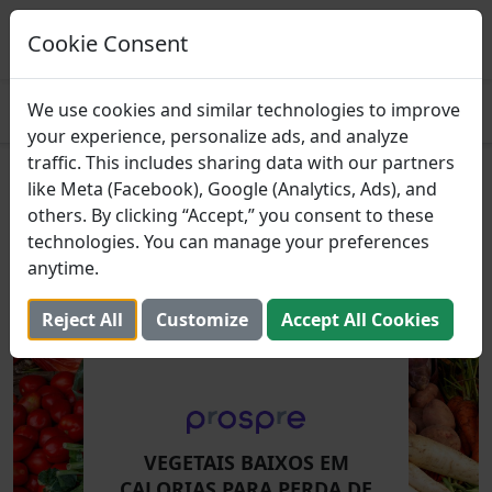
Prospre: planejador de refeições
Planos de refeições baseados em macros
Cookie Consent
PEGAR
4.8
We use cookies and similar technologies to improve
your experience, personalize ads, and analyze
traffic. This includes sharing data with our partners
Vegetais Baixos em Calorias
like Meta (Facebook), Google (Analytics, Ads), and
others. By clicking “Accept,” you consent to these
Para Perda de Peso
technologies. You can manage your preferences
anytime.
23 de outubro de 2023 (Atualizada: 2 de agosto de 2025)
Reject All
Customize
Accept All Cookies
VEGETAIS BAIXOS EM
CALORIAS PARA PERDA DE