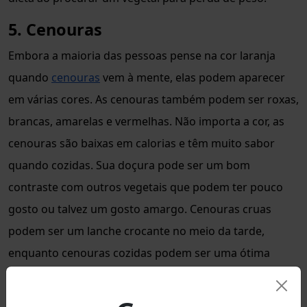
5. Cenouras
Embora a maioria das pessoas pense na cor laranja
quando
cenouras
vem à mente, elas podem aparecer
em várias cores. As cenouras também podem ser roxas,
brancas, amarelas e vermelhas. Não importa a cor, as
cenouras são baixas em calorias e têm muito sabor
quando cozidas. Sua doçura pode ser um bom
contraste com outros vegetais que podem ter pouco
gosto ou talvez um gosto amargo. Cenouras cruas
podem ser um lanche crocante no meio da tarde,
enquanto cenouras cozidas podem ser uma ótima
adição a uma refeição bem equilibrada no jantar.
6. Couve-flor