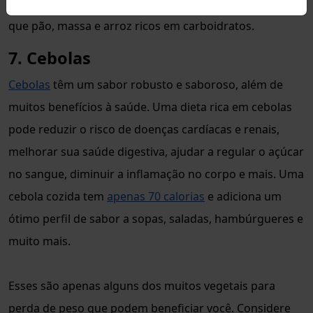
40 calorias, tornando-se uma opção muito mais leve do
que pão, massa e arroz ricos em carboidratos.
7. Cebolas
Cebolas
têm um sabor robusto e saboroso, além de
muitos benefícios à saúde. Uma dieta rica em cebolas
pode reduzir o risco de doenças cardíacas e renais,
melhorar sua saúde digestiva, ajudar a regular o açúcar
no sangue, diminuir a inflamação no corpo e mais. Uma
cebola cozida tem
apenas 70 calorias
e adiciona um
ótimo perfil de sabor a sopas, saladas, hambúrgueres e
muito mais.
Esses são apenas alguns dos muitos vegetais para
perda de peso que podem beneficiar você. Considere