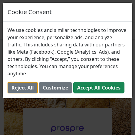
Prospre: planejador de refeições
Planos de refeições baseados em macros
Cookie Consent
PEGAR
4.8
We use cookies and similar technologies to improve
your experience, personalize ads, and analyze
traffic. This includes sharing data with our partners
Cereais e Grãos com Maior
like Meta (Facebook), Google (Analytics, Ads), and
others. By clicking “Accept,” you consent to these
Teor de Ferro
technologies. You can manage your preferences
anytime.
7 de setembro de 2024 (Atualizada: 2 de agosto de
2025)
Reject All
Customize
Accept All Cookies