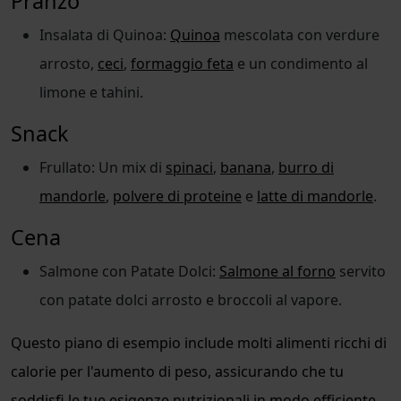
Pranzo
Insalata di Quinoa:
Quinoa
mescolata con verdure
arrosto,
ceci
,
formaggio feta
e un condimento al
limone e tahini.
Snack
Frullato: Un mix di
spinaci
,
banana
,
burro di
mandorle
,
polvere di proteine
e
latte di mandorle
.
Cena
Salmone con Patate Dolci:
Salmone al forno
servito
con patate dolci arrosto e broccoli al vapore.
Questo piano di esempio include molti alimenti ricchi di
calorie per l'aumento di peso, assicurando che tu
soddisfi le tue esigenze nutrizionali in modo efficiente.