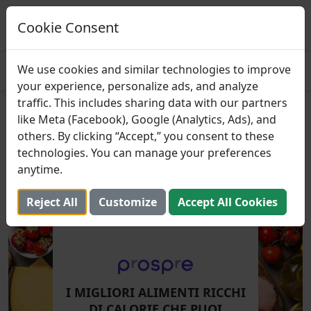
Prospre: pianificatore dei pasti
Piani pasto basati sui macro
Cookie Consent
OTTENERE
4.8
We use cookies and similar technologies to improve
your experience, personalize ads, and analyze
traffic. This includes sharing data with our partners
I Migliori Alimenti Ricchi di
like Meta (Facebook), Google (Analytics, Ads), and
others. By clicking “Accept,” you consent to these
Calorie Che Puoi Comprare
technologies. You can manage your preferences
anytime.
7 settembre 2024 (Aggiornato: 2 agosto 2025)
Reject All
Customize
Accept All Cookies
I MIGLIORI ALIMENTI RICCHI
DI CALORIE CHE PUOI