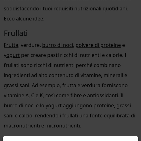
soddisfacendo i tuoi requisiti nutrizionali quotidiani.
Ecco alcune idee:
Frullati
Frutta
, verdure,
burro di noci
,
polvere di proteine
e
yogurt
per creare pasti ricchi di nutrienti e calorie. I
frullati sono ricchi di nutrienti perché combinano
ingredienti ad alto contenuto di vitamine, minerali e
grassi sani. Ad esempio, frutta e verdura forniscono
vitamine A, C e K, così come fibre e antiossidanti. Il
burro di noci e lo yogurt aggiungono proteine, grassi
sani e calcio, rendendo i frullati una fonte equilibrata di
macronutrienti e micronutrienti.
Mix di Frutta Secca