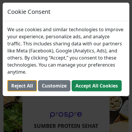
Prospre: Perencana
Makanan
Cookie Consent
MENDAPATKAN
Paket makan berdasarkan makro
4.8
We use cookies and similar technologies to improve
your experience, personalize ads, and analyze
traffic. This includes sharing data with our partners
like Meta (Facebook), Google (Analytics, Ads), and
Sumber Protein Sehat
others. By clicking “Accept,” you consent to these
technologies. You can manage your preferences
23 Oktober 2023 (Diperbarui: 2 Agustus 2025)
anytime.
Reject All
Customize
Accept All Cookies
SUMBER PROTEIN SEHAT