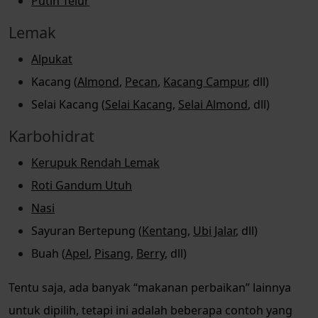
Putih Telur
Lemak
Alpukat
Kacang (
Almond
,
Pecan
,
Kacang Campur
, dll)
Selai Kacang (
Selai Kacang
,
Selai Almond
, dll)
Karbohidrat
Kerupuk Rendah Lemak
Roti Gandum Utuh
Nasi
Sayuran Bertepung (
Kentang
,
Ubi Jalar
, dll)
Buah (
Apel
,
Pisang
,
Berry
, dll)
Tentu saja, ada banyak “makanan perbaikan” lainnya
untuk dipilih, tetapi ini adalah beberapa contoh yang