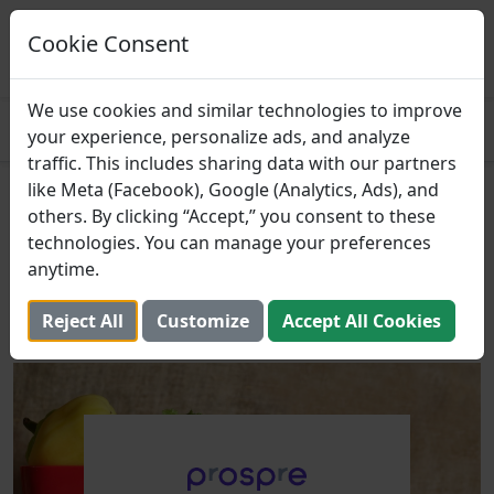
Prospre: Perencana
Makanan
Cookie Consent
MENDAPATKAN
Paket makan berdasarkan makro
4.8
We use cookies and similar technologies to improve
your experience, personalize ads, and analyze
traffic. This includes sharing data with our partners
like Meta (Facebook), Google (Analytics, Ads), and
Cara Memenuhi Makro Anda
others. By clicking “Accept,” you consent to these
Setiap Saat (Panduan Diet
technologies. You can manage your preferences
anytime.
Berbasis Makro)
Reject All
Customize
Accept All Cookies
25 Juni 2021 (Diperbarui: 2 Agustus 2025)