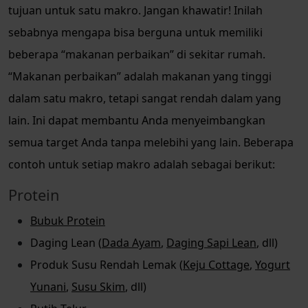
tujuan untuk satu makro. Jangan khawatir! Inilah
sebabnya mengapa bisa berguna untuk memiliki
beberapa “makanan perbaikan” di sekitar rumah.
“Makanan perbaikan” adalah makanan yang tinggi
dalam satu makro, tetapi sangat rendah dalam yang
lain. Ini dapat membantu Anda menyeimbangkan
semua target Anda tanpa melebihi yang lain. Beberapa
contoh untuk setiap makro adalah sebagai berikut:
Protein
Bubuk Protein
Daging Lean (
Dada Ayam
,
Daging Sapi Lean
, dll)
Produk Susu Rendah Lemak (
Keju Cottage
,
Yogurt
Yunani
,
Susu Skim
, dll)