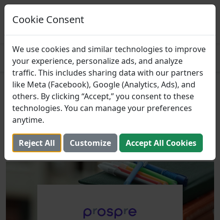
Prospre: Perencana
Makanan
Cookie Consent
MENDAPATKAN
Paket makan berdasarkan makro
4.8
We use cookies and similar technologies to improve
your experience, personalize ads, and analyze
traffic. This includes sharing data with our partners
like Meta (Facebook), Google (Analytics, Ads), and
Cara Merencanakan
others. By clicking “Accept,” you consent to these
Makanan Anda sebagai
technologies. You can manage your preferences
anytime.
Mahasiswa Sibuk
Reject All
Customize
Accept All Cookies
9 Desember 2021 (Diperbarui: 2 Agustus 2025)