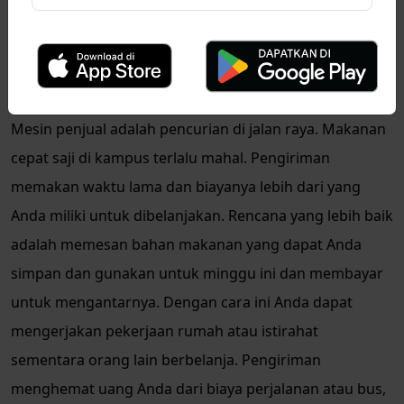
dan siapkan makanan dan camilan Anda untuk seluruh
minggu saat itu.
Menghemat Uang
Mesin penjual adalah pencurian di jalan raya. Makanan
cepat saji di kampus terlalu mahal. Pengiriman
memakan waktu lama dan biayanya lebih dari yang
Anda miliki untuk dibelanjakan. Rencana yang lebih baik
adalah memesan bahan makanan yang dapat Anda
simpan dan gunakan untuk minggu ini dan membayar
untuk mengantarnya. Dengan cara ini Anda dapat
mengerjakan pekerjaan rumah atau istirahat
sementara orang lain berbelanja. Pengiriman
menghemat uang Anda dari biaya perjalanan atau bus,