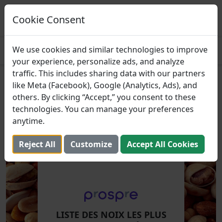
Prospre: Planificateur de repas
Plans de repas basés sur des macros
Cookie Consent
OBTENIR
4.8
We use cookies and similar technologies to improve
your experience, personalize ads, and analyze
traffic. This includes sharing data with our partners
Liste des noix les plus riches
like Meta (Facebook), Google (Analytics, Ads), and
others. By clicking “Accept,” you consent to these
en protéines
technologies. You can manage your preferences
anytime.
22 mai 2022 (Mis à jour: 2 août 2025)
Reject All
Customize
Accept All Cookies
LISTE DES NOIX LES PLUS