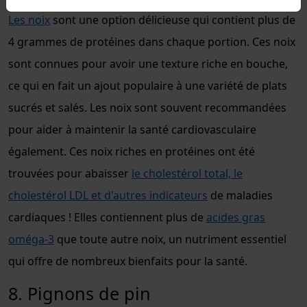
Les noix
sont une option délicieuse qui contient plus de
4 grammes de protéines dans chaque portion. Ces noix
sont connues pour avoir une texture riche en bouche,
ce qui en fait un ajout populaire à une variété de plats
sucrés et salés. Les noix sont souvent recommandées
pour aider à maintenir la santé cardiovasculaire
également. Ces noix riches en protéines ont été
trouvées pour abaisser
le cholestérol total, le
cholestérol LDL et d'autres indicateurs
de maladies
cardiaques ! Elles contiennent plus de
acides gras
oméga-3
que toute autre noix, un nutriment essentiel
qui offre de nombreux bienfaits pour la santé.
8. Pignons de pin