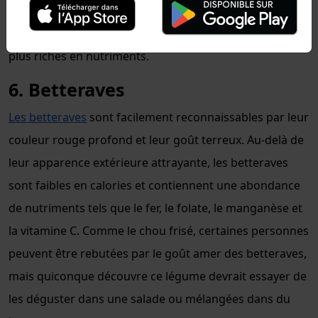
pour des choses comme la santé des yeux. Cela permet
aux carottes de figurer sur cette liste des légumes les
plus riches en nutriments.
6. Betteraves
Les betteraves
sont facilement reconnaissables par leur
couleur rouge profond et leur goût terreux. Au-delà de
leur apparence extérieure attrayante, les betteraves
sont faibles en calories et contiennent une abondance
de nutriments tels que le fer, le folate, le manganèse et
la vitamine C. Comme le chou frisé, certaines personnes
peuvent être rebutées par le goût amer des betteraves,
mais quiconque découvre ce légume devrait essayer de
les déguster dans une salade ou mélangées dans du