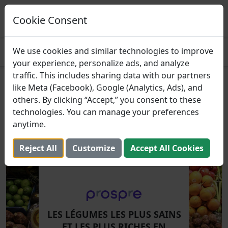
Prospre: Planificateur de repas
Plans de repas basés sur des macros
Cookie Consent
OBTENIR
4.8
We use cookies and similar technologies to improve
your experience, personalize ads, and analyze
traffic. This includes sharing data with our partners
Les légumes les plus sains et
like Meta (Facebook), Google (Analytics, Ads), and
others. By clicking “Accept,” you consent to these
les plus riches en nutriments
technologies. You can manage your preferences
anytime.
23 octobre 2023 (Mis à jour: 2 août 2025)
Reject All
Customize
Accept All Cookies
LES LÉGUMES LES PLUS SAINS
ET LES PLUS RICHES EN