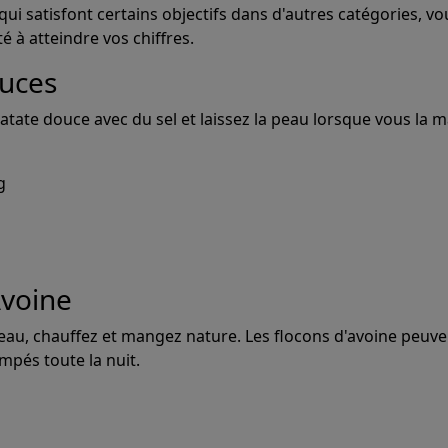
i satisfont certains objectifs dans d'autres catégories, vo
té à atteindre vos chiffres.
uces
Générer des
patate douce avec du sel et laissez la peau lorsque vous la 
g
plans de repa
tantanément des plans de repas qui atte
Avoine
objectifs macros et caloriques.
'eau, chauffez et mangez nature. Les flocons d'avoine peuve
mpés toute la nuit.
Prospre: Planificateur de repas
Régime personnalisé et Suivi des macros
4.8 • GRATUIT