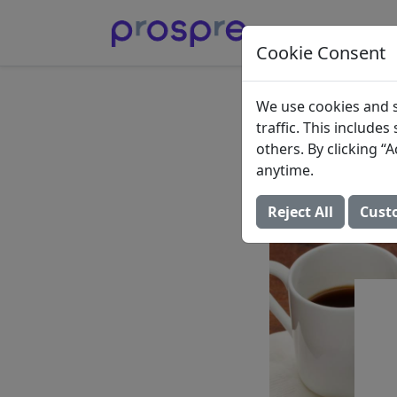
Cookie Consent
Aliment
We use cookies and s
traffic. This include
Macro
others. By clicking 
anytime.
4 décembre 2021 (M
Reject All
Cust