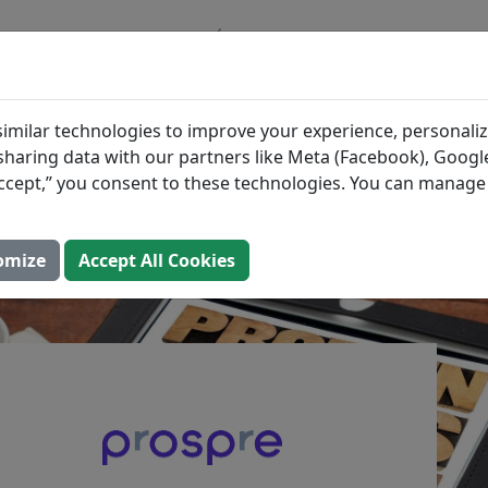
BLOG
INGRÉDIENTS
PLANS DE REPAS
s les Plus Denses en
imilar technologies to improve your experience, personaliz
s sharing data with our partners like Meta (Facebook), Google
s
“Accept,” you consent to these technologies. You can manag
is à jour: 2 août 2025)
omize
Accept All Cookies