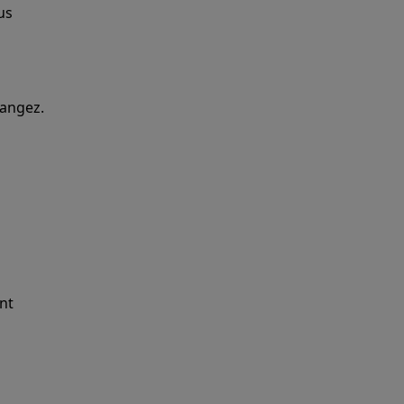
us
mangez.
s
ignent vos
nt