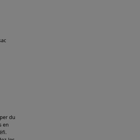
sac
pper du
s en
fi.
ez-les