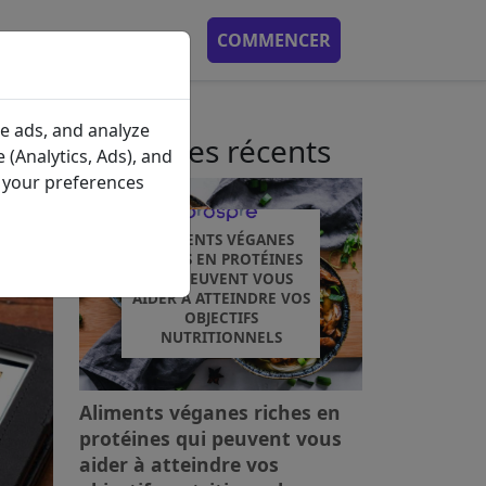
APPLICATION MOBILE
COMMENCER
e ads, and analyze
Messages récents
 (Analytics, Ads), and
e your preferences
ALIMENTS VÉGANES
RICHES EN PROTÉINES
QUI PEUVENT VOUS
AIDER À ATTEINDRE VOS
OBJECTIFS
NUTRITIONNELS
Aliments véganes riches en
protéines qui peuvent vous
aider à atteindre vos