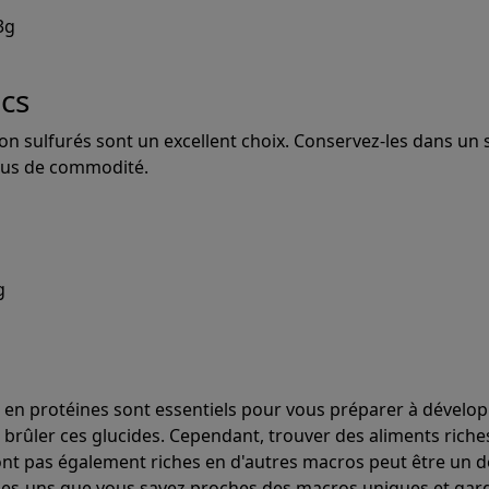
3g
ecs
on sulfurés sont un excellent choix. Conservez-les dans un 
lus de commodité.
g
s en protéines sont essentiels pour vous préparer à dévelo
 brûler ces glucides. Cependant, trouver des aliments riche
ont pas également riches en d'autres macros peut être un dé
es-uns que vous savez proches des macros uniques et gard