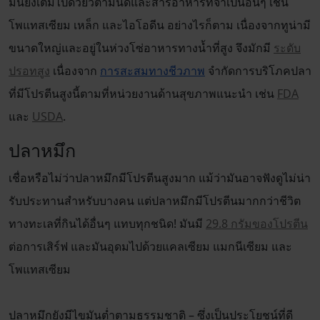
มันยังเต็มไปด้วยวิตามินดีและสารอาหารที่จำเป็นอื่นๆ เช่น
โพแทสเซียม เหล็ก และไอโอดีน อย่างไรก็ตาม เนื่องจากทูน่ามี
ขนาดใหญ่และอยู่ในห่วงโซ่อาหารทางน้ำที่สูง จึงมักมี
ระดับ
ปรอทสูง
เนื่องจาก
การสะสมทางชีวภาพ
จำกัดการบริโภคปลา
ที่มีโปรตีนสูงนี้ตามที่หน่วยงานด้านสุขภาพแนะนำ เช่น
FDA
และ
USDA
.
ปลาหมึก
เชื่อหรือไม่ว่าปลาหมึกมีโปรตีนสูงมาก แม้ว่ามันอาจฟังดูไม่น่า
รับประทานสำหรับบางคน แต่ปลาหมึกมีโปรตีนมากกว่าชีวิต
ทางทะเลที่กินได้อื่นๆ แทบทุกชนิด! มันมี
29.8 กรัมของโปรตีน
ต่อการเสิร์ฟ และมันอุดมไปด้วยแคลเซียม แมกนีเซียม และ
โพแทสเซียม
ปลาหมึกยังมีไขมันต่ำตามธรรมชาติ – ซึ่งเป็นประโยชน์ที่ดี