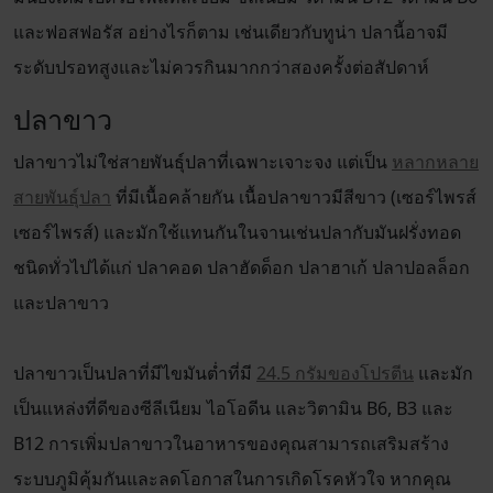
และฟอสฟอรัส อย่างไรก็ตาม เช่นเดียวกับทูน่า ปลานี้อาจมี
ระดับปรอทสูงและไม่ควรกินมากกว่าสองครั้งต่อสัปดาห์
ปลาขาว
ปลาขาวไม่ใช่สายพันธุ์ปลาที่เฉพาะเจาะจง แต่เป็น
หลากหลาย
สายพันธุ์ปลา
ที่มีเนื้อคล้ายกัน เนื้อปลาขาวมีสีขาว (เซอร์ไพรส์
เซอร์ไพรส์) และมักใช้แทนกันในจานเช่นปลากับมันฝรั่งทอด
ชนิดทั่วไปได้แก่ ปลาคอด ปลาฮัดด็อก ปลาฮาเก้ ปลาปอลล็อก
และปลาขาว
ปลาขาวเป็นปลาที่มีไขมันต่ำที่มี
24.5 กรัมของโปรตีน
และมัก
เป็นแหล่งที่ดีของซีลีเนียม ไอโอดีน และวิตามิน B6, B3 และ
B12 การเพิ่มปลาขาวในอาหารของคุณสามารถเสริมสร้าง
ระบบภูมิคุ้มกันและลดโอกาสในการเกิดโรคหัวใจ หากคุณ