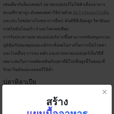
เช่นเดียวกับล็อบสเตอร์ ปลาสแนปเปอร์ไม่ใช่ตัวเลือกอาหาร
ทะเลที่ราคาถูก มันชดเชยค่าใช้จ่ายด้วย
26.3 กรัมของโปรตีน
และประโยชน์ทางโภชนาการอื่นๆ: มันมีซีลีเนียมสูง วิตามินเอ
กรดไขมันโอเมก้า-3 และโพแทสเซียม
การรับประทานปลาสแนปเปอร์มากขึ้นสามารถสนับสนุนระบบ
ภูมิคุ้มกันของคุณและแม้กระทั่งลดโอกาสในการเป็นโรคตา
และโรคอื่นๆ การอบ หมัก และย่างปลาสแนปเปอร์เป็นวิธีที่
เหมาะสมในการเพลิดเพลินกับปลาที่มีโปรตีนสูงนี้ในขณะที่
รักษาไขมันและแคลอรีให้ต่ำ
ปลาทิลาเปีย
ปลาทิลาเปียมี
26.2 กรัมของโปรตีน
และมีวิตามิน B12 และ
สร้าง
กรดไขมันโอเมก้า-3 สูง ในฐานะที่เป็นหนึ่งในอาหารทะเลที่ถูก
ที่สุดตามน้ำหนัก มันยังเป็นวิธีที่ดีในการเพิ่มการบริโภคโปรตีน
แผนมื้ออาหาร