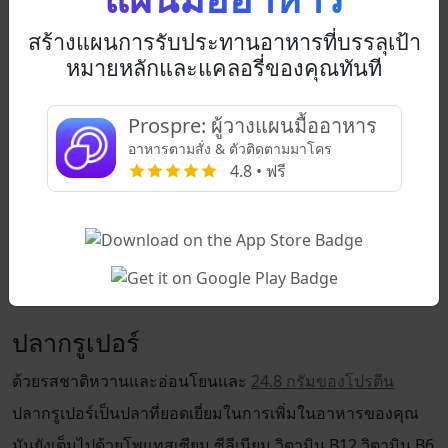
ของคุณโดยไม่ทำให้เกินงบประมาณ
สร้างแผนการรับประทานอาหารที่บรรลุเป้า
อย่างไรก็ตาม ปลาทิลาเปียยังมีกรดไขมันโอเมก้า-6 สูง ซึ่งอาจ
หมายหลักและแคลอรี่ของคุณทันที
เพิ่มการอักเสบ ผู้เชี่ยวชาญด้านสุขภาพแนะนำให้รับประทาน
ปลาทิลาเปียที่เลี้ยงในฟาร์มไม่เกินสองหรือสามครั้งต่อสัปดาห์
Prospre: ผู้วางแผนมื้ออาหาร
เพื่อหลีกเลี่ยง
ผลกระทบที่ไม่พึงประสงค์ของกรดเหล่านี้
และ
อาหารตามสั่ง & ตัวติดตามมาโคร
เพื่อให้ได้รับประโยชน์จากโปรตีนและสารอาหาร
4.8 • ฟรี
โดยตัวมันเอง ปลาทิลาเปียอาจจะค่อนข้างจืด – ดังนั้นอย่ากลัว
ที่จะปรุงรส! ลองใช้มันแทนเนื้อวัวเพื่อเพลิดเพลินกับทาโก้ที่
อร่อยพร้อมโปรตีนสูงและไขมันอิ่มตัวน้อยลง
ปลากรูเปอร์
ด้วยรสชาติหวานและอ่อนโยนและ
24.8 กรัมของโปรตีน
ปลากรูเปอร์เป็นปลาที่ยอดเยี่ยมในการเพิ่มในอาหารของคุณ
มันยังเต็มไปด้วยโพแทสเซียม ซีลีเนียม วิตามิน B12 วิตามิน B6