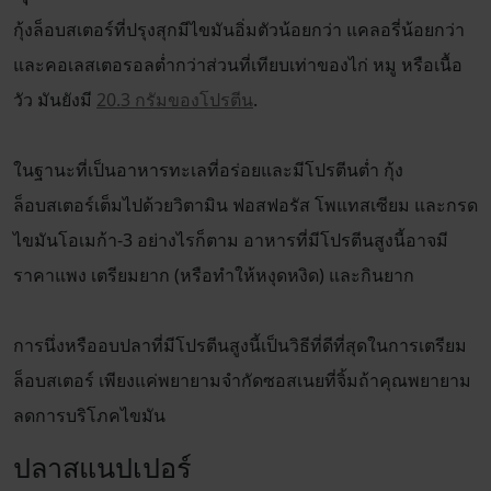
กุ้งล็อบสเตอร์ที่ปรุงสุกมีไขมันอิ่มตัวน้อยกว่า แคลอรี่น้อยกว่า
และคอเลสเตอรอลต่ำกว่าส่วนที่เทียบเท่าของไก่ หมู หรือเนื้อ
วัว มันยังมี
20.3 กรัมของโปรตีน
.
ในฐานะที่เป็นอาหารทะเลที่อร่อยและมีโปรตีนต่ำ กุ้ง
ล็อบสเตอร์เต็มไปด้วยวิตามิน ฟอสฟอรัส โพแทสเซียม และกรด
ไขมันโอเมก้า-3 อย่างไรก็ตาม อาหารที่มีโปรตีนสูงนี้อาจมี
ราคาแพง เตรียมยาก (หรือทำให้หงุดหงิด) และกินยาก
การนึ่งหรืออบปลาที่มีโปรตีนสูงนี้เป็นวิธีที่ดีที่สุดในการเตรียม
ล็อบสเตอร์ เพียงแค่พยายามจำกัดซอสเนยที่จิ้มถ้าคุณพยายาม
ลดการบริโภคไขมัน
ปลาสแนปเปอร์