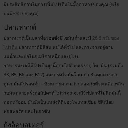
มีประสิทธิภาพในการเพิ่มโปรตีนในมื้ออาหารของคุณ (หรือ
บนพิซซ่าของคุณ)
ปลาเทราต์
ปลาเทราต์เป็นปลาที่อร่อยซึ่งมีไขมันต่ำและมี
26.6 กรัมของ
โปรตีน
ปลาเทราต์มีสีสัน พบได้ทั่วไป และกระจายอยู่ตาม
แม่น้ำและบ่อในอเมริกาเหนือและยุโรป
อาหารทะเลที่มีโปรตีนสูงนี้อุดมไปด้วยแร่ธาตุ วิตามิน (รวมถึง
B3, B5, B6 และ B12) และกรดไขมันโอเมก้า-3 แตกต่างจาก
ทูน่า มันมีปรอทต่ำ – ซึ่งหมายความว่าปลอดภัยที่จะเพลิดเพลิน
กับมันหลายครั้งต่อสัปดาห์ ไม่ว่าคุณจะเสิร์ฟปลาที่ไม่ติดมันนี้
ทอดหรืออบ มันยังเป็นแหล่งที่ดีของโพแทสเซียม ซีลีเนียม
ฟอสฟอรัส และไนอาซิน
กุ้งล็อบสเตอร์