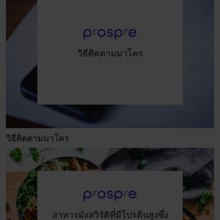
วิธีติดตามมาโคร
วิธีติดตามมาโคร
อาหารมังสวิรัติที่มีโปรตีนสูงซึ่ง