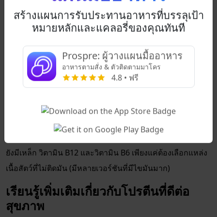
มังสวิรัติ แต่หลายคนไม่รู้ว่ามันมีโปรตีนสูงเพียงใด ผลิตจากนม
สร้างแผนการรับประทานอาหารที่บรรลุเป้า
ถั่วเหลืองที่เข้มข้นและมีหลายระดับความแน่น นอกจากนี้ยังใช้
หมายหลักและแคลอรี่ของคุณทันที
เป็นทางเลือกแทนเนื้อสัตว์ได้อีกด้วย ในด้านโภชนาการ มันมี
โปรไฟล์กรดอะมิโนที่คล้ายกับเนื้อสัตว์ หนึ่งหน่วยบริโภค 3.5
Prospre: ผู้วางแผนมื้ออาหาร
ออนซ์ของเต้าหู้มีแคลอรี 120 แคลอรี โปรตีน 12 กรัม และกรด
อาหารตามสั่ง & ตัวติดตามมาโคร
4.8 • ฟรี
อะมิโน วิตามิน และสังกะสีหลากหลายชนิด
8. เนื้อสัตว์ไม่ติดมัน
เนื้อวัวไม่ติดมัน
หมู และสัตว์ปีกเป็นอาหารที่มีโปรตีนสูงที่รู้จัก
กันดี พวกมันเป็นแหล่งโปรตีนที่มีคุณค่าทางโภชนาการ และ
ยังมีเหล็ก วิตามิน B12 และวิตามิน B6 เพียงแค่ต้องเลือกแหล่ง
เนื้อสัตว์ที่ไม่ติดมัน (มีหลายเวอร์ชันที่มีไขมันมาก)
เรียนรู้เพิ่มเติมเกี่ยวกับโปรตีนที่ดีต่อ
สุขภาพ