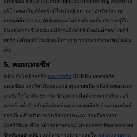
แคลเซียม สังกะสี และเซเลเนียมในปริมาณที่สำคัญ หนึ่งหน่วย
บริโภคของโยเกิร์ตกรีกมีโปรตีนประมาณ 12 กรัม (หลาย
แบรนด์มีมากกว่า) ดังนั้นคุณจะไม่ต้องกังวลเกี่ยวกับการรู้สึก
อิ่มหลังจากบริโภคมัน แม้ว่าจะมีเวอร์ชันไขมันต่ำของโยเกิร์
ตกรีก แต่โดยทั่วไปแล้วจะมีสารอาหารน้อยกว่าเวอร์ชันไขมัน
เต็ม
5. คอทเทจชีส
คล้ายกับโยเกิร์ตกรีก
คอทเทจชีส
มีโปรตีน ฟอสฟอรัส
แคลเซียม และวิตามินและแร่ธาตุหลายชนิด หนึ่งถ้วยของคอท
เทจชีสให้โปรตีน 35 กรัม ซึ่งสูงมากเมื่อพิจารณาว่ามีแคลอรี
ค่อนข้างต่ำสำหรับผลิตภัณฑ์นม คอทเทจชีสยังเป็นส่วนเสริมที่
ยอดเยี่ยมสำหรับอาหารเกือบทุกประเภท รวมถึงอาหาร
มังสวิรัติและคีโต แม้ว่าหลายคนจะไม่ชอบรสชาติของคอทเทจ
ชีสเพียงอย่างเดียว แต่ก็สามารถนำมาผสมใน
หลากหลายจาน