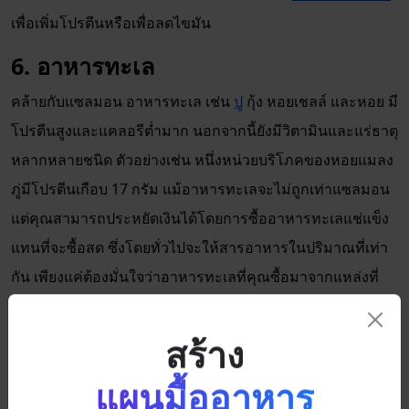
เพื่อเพิ่มโปรตีนหรือเพื่อลดไขมัน
6. อาหารทะเล
คล้ายกับแซลมอน อาหารทะเล เช่น
ปู
กุ้ง หอยเชลล์ และหอย มี
โปรตีนสูงและแคลอรีต่ำมาก นอกจากนี้ยังมีวิตามินและแร่ธาตุ
หลากหลายชนิด ตัวอย่างเช่น หนึ่งหน่วยบริโภคของหอยแมลง
ภู่มีโปรตีนเกือบ 17 กรัม แม้อาหารทะเลจะไม่ถูกเท่าแซลมอน
แต่คุณสามารถประหยัดเงินได้โดยการซื้ออาหารทะเลแช่แข็ง
แทนที่จะซื้อสด ซึ่งโดยทั่วไปจะให้สารอาหารในปริมาณที่เท่า
กัน เพียงแค่ต้องมั่นใจว่าอาหารทะเลที่คุณซื้อมาจากแหล่งที่
ยั่งยืน
7. เต้าหู้
สร้าง
เต้าหู้
เป็นที่นิยมในประเทศเอเชียและในหมู่ผู้ที่รับประทาน
แผนมื้ออาหาร