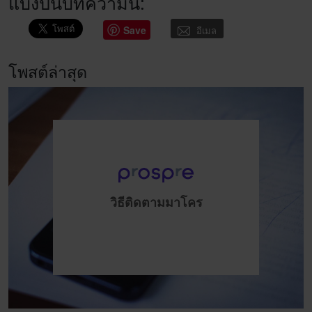
แบ่งปันบทความนี้:
Save
อีเมล
โพสต์ล่าสุด
วิธีติดตามมาโคร