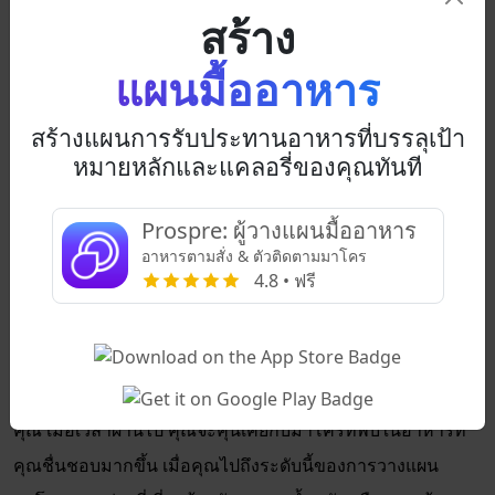
จำกัดให้รับประทานเพียงแค่สองหรือสามอาหารในแต่ละวัน
สร้าง
เริ่มวางแผนมื้ออาหารแบบมาโครวันนี้
แผนมื้ออาหาร
หากคุณเคยลองและล้มเหลวในการสร้างกล้ามเนื้อ รักษามวล
สร้างแผนการรับประทานอาหารที่บรรลุเป้า
กล้ามเนื้อที่ไม่ติดมัน หรือการลดน้ำหนัก อาจถึงเวลาที่คุณจะ
หมายหลักและแคลอรี่ของคุณทันที
เริ่มวางแผนมื้ออาหารแบบมาโครวันนี้ หลายคนพบว่าอาหาร
แบบดั้งเดิมหรือโปรแกรมการลดน้ำหนักไม่ทำงานในระยะยาว
Prospre: ผู้วางแผนมื้ออาหาร
แต่การติดตามมาโครทำงานได้ดีกว่าสิ่งอื่นใด
อาหารตามสั่ง & ตัวติดตามมาโคร
4.8 • ฟรี
ในขณะที่การสร้างระบบเพื่อติดตามมาโครของคุณอาจดูน่า
กลัวในตอนแรก แต่คุณจะมีเวลาที่ง่ายขึ้นมากเมื่อคุณใช้เครื่อง
มือในการวางแผนมื้ออาหารที่ทำงานได้ดีในชีวิตประจำวันของ
คุณ เมื่อเวลาผ่านไป คุณจะคุ้นเคยกับมาโครที่พบในอาหารที่
คุณชื่นชอบมากขึ้น เมื่อคุณไปถึงระดับนี้ของการวางแผน