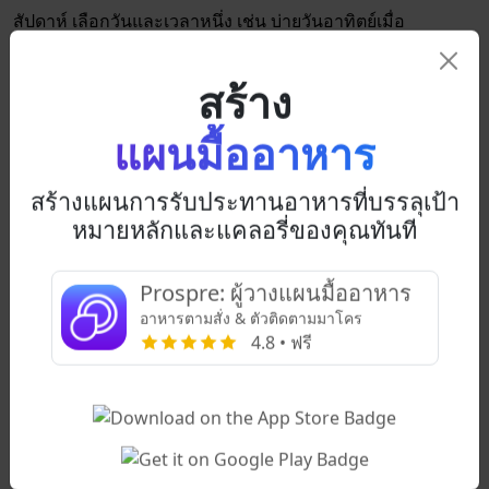
สัปดาห์ เลือกวันและเวลาหนึ่ง เช่น บ่ายวันอาทิตย์เมื่อ
กำหนดการของคุณไม่ยุ่งมาก และจัดเตรียมมื้ออาหารและของ
สร้าง
ว่างสำหรับทั้งสัปดาห์ในวันนั้น
ประหยัดเงิน
แผนมื้ออาหาร
ตู้ขายของอัตโนมัติคือการปล้นทางหลวง อาหารจานด่วนใน
สร้างแผนการรับประทานอาหารที่บรรลุเป้า
วิทยาลัยมีราคาแพงเกินไป การจัดส่งใช้เวลานานและมีค่าใช้
หมายหลักและแคลอรี่ของคุณทันที
จ่ายมากกว่าที่คุณจะใช้จ่ายได้ แผนที่ดีกว่าคือการสั่งซื้อของชำ
ที่คุณสามารถเก็บและใช้ในสัปดาห์นั้นและจ่ายเพื่อให้พวกเขา
Prospre: ผู้วางแผนมื้ออาหาร
อาหารตามสั่ง & ตัวติดตามมาโคร
จัดส่ง ด้วยวิธีนี้คุณสามารถทำการบ้านหรือพักผ่อนในขณะที่
4.8 • ฟรี
คนอื่นทำการช้อปปิ้ง การจัดส่งช่วยให้คุณประหยัดเงินจากการ
ใช้จ่ายในบริการแชร์รถหรือรถบัส รวมถึงการจัดการกับความ
ยุ่งยากในการลากถุงกลับไปที่ที่พักของคุณ
ประหยัดสุขภาพ