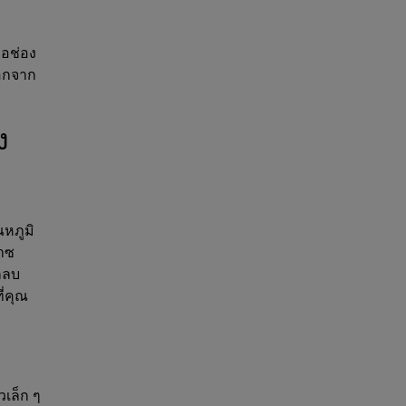
รือช่อง
ออกจาก
ง
ณหภูมิ
๊าซ
กลบ
่คุณ
เล็ก ๆ