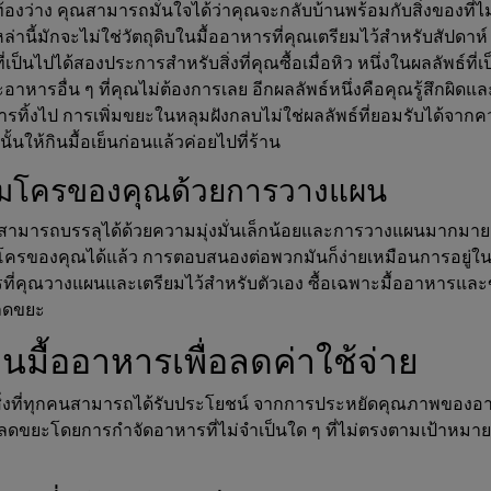
้องว่าง คุณสามารถมั่นใจได้ว่าคุณจะกลับบ้านพร้อมกับสิ่งของที่ไม่
สร้าง
่านี้มักจะไม่ใช่วัตถุดิบในมื้ออาหารที่คุณเตรียมไว้สำหรับสัปดาห
่เป็นไปได้สองประการสำหรับสิ่งที่คุณซื้อเมื่อหิว หนึ่งในผลลัพธ์ที่เ
าหารอื่น ๆ ที่คุณไม่ต้องการเลย อีกผลลัพธ์หนึ่งคือคุณรู้สึกผิดแ
แผนมื้ออาหาร
ารทิ้งไป การเพิ่มขยะในหลุมฝังกลบไม่ใช่ผลลัพธ์ที่ยอมรับได้จาก
ั้นให้กินมื้อเย็นก่อนแล้วค่อยไปที่ร้าน
มโครของคุณด้วยการวางแผน
รับประทานอาหารที่บรรลุเป้าหมายหลักและแ
ทันที
สามารถบรรลุได้ด้วยความมุ่งมั่นเล็กน้อยและการวางแผนมากมาย เ
ครของคุณได้แล้ว การตอบสนองต่อพวกมันก็ง่ายเหมือนการอยู่ใน
ที่คุณวางแผนและเตรียมไว้สำหรับตัวเอง ซื้อเฉพาะมื้ออาหารแ
Prospre: ผู้วางแผนมื้ออาหาร
ลดขยะ
อาหารตามสั่ง & ตัวติดตามมาโคร
4.8 • ฟรี
มื้ออาหารเพื่อลดค่าใช้จ่าย
สิ่งที่ทุกคนสามารถได้รับประโยชน์ จากการประหยัดคุณภาพของอ
ลดขยะโดยการกำจัดอาหารที่ไม่จำเป็นใด ๆ ที่ไม่ตรงตามเป้าหมา