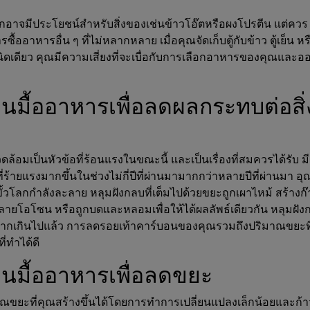
อาจมีประโยชน์สำหรับสิ่งของเช่นข้าวโอ๊ตหรือผงโปรตีน แต่ควร
รซื้ออาหารอื่น ๆ ที่ไม่หลากหลาย เมื่อคุณจัดเก็บตู้กับข้าว ตู้เย็น ห
ชนิดเดียว คุณมีความเสี่ยงที่จะเบื่อกับการเลือกอาหารของคุณและ
มื้ออาหารเพื่อลดผลกระทบต่อสิ่
แวดล้อมเป็นหัวข้อที่ร้อนแรงในขณะนี้ และเป็นเรื่องที่สมควรได้รับ มี
ร้ายแรงมากขึ้นในช่วงไม่กี่ปีที่ผ่านมามากกว่าหลายปีที่ผ่านมา อุ
ขั้วโลกกำลังละลาย หลุมฝังกลบที่เต็มไปด้วยขยะถูกเผาไหม้ สร้างก
ำลายโอโซน หรือถูกบดและหลอมเพื่อให้ได้ผลลัพธ์เดียวกัน หลุมฝัง
มากเกินไปแล้ว การลดรอยเท้าคาร์บอนของคุณรวมถึงปริมาณขยะที
ี่ทำได้ดี
นมื้ออาหารเพื่อลดขยะ
ยะที่คุณสร้างขึ้นได้โดยการทำการเปลี่ยนแปลงเล็กน้อยและก้าว