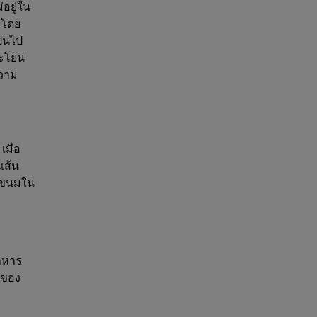
อยู่ใน
์ โดย
ป็นไป
ละโยน
ความ
คลอรี่ของคุณ
มื่อ
เส้น
ละขนมใน
าหาร
ยของ