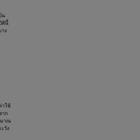
ป็น
ินี้
บาง
่าใช้
ยจาก
ริมาณ
ะวัง