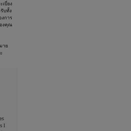
ะเบี่ยง
ับทั้ง
้องการ
ของคุณ
หมาย
ละ
es
s I