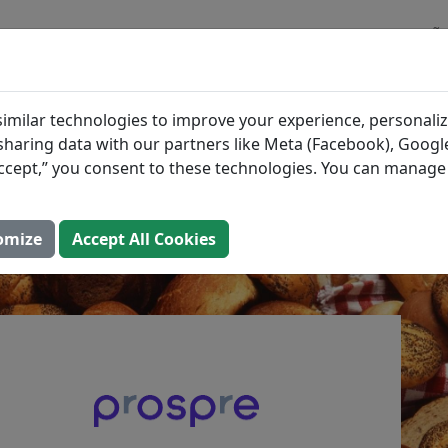
BLOGUE
INGREDIENTES
PLANOS DE REFEIÇÕ
Tipos de Pão Têm Mais
imilar technologies to improve your experience, personaliz
s sharing data with our partners like Meta (Facebook), Google
na?
“Accept,” you consent to these technologies. You can manag
 (Atualizada: 2 de agosto de 2025)
omize
Accept All Cookies