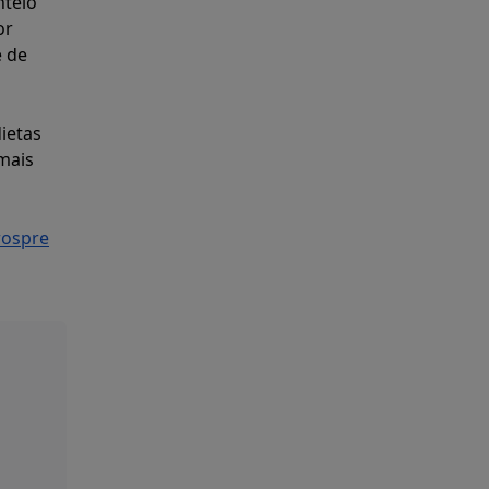
nteio
or
e de
ietas
mais
rospre