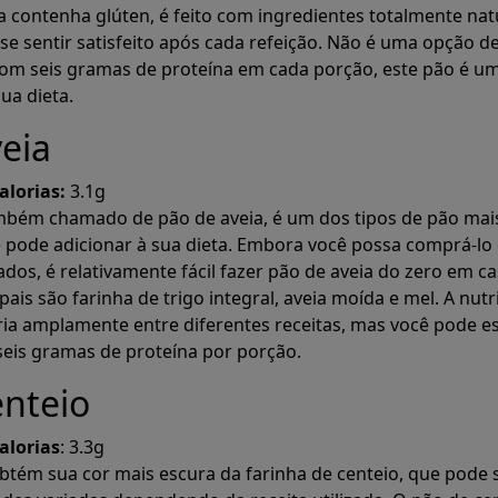
a contenha glúten, é feito com ingredientes totalmente nat
 se sentir satisfeito após cada refeição. Não é uma opção d
com seis gramas de proteína em cada porção, este pão é u
sua dieta.
eia
alorias:
3.1g
ambém chamado de pão de aveia, é um dos tipos de pão mai
ê pode adicionar à sua dieta. Embora você possa comprá-lo
os, é relativamente fácil fazer pão de aveia do zero em ca
pais são farinha de trigo integral, aveia moída e mel. A nutr
ria amplamente entre diferentes receitas, mas você pode e
eis gramas de proteína por porção.
enteio
alorias
: 3.3g
btém sua cor mais escura da farinha de centeio, que pode 