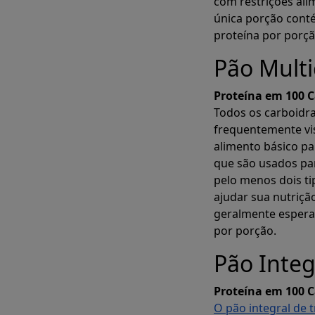
com restrições al
única porção cont
proteína por porçã
Pão Mult
Proteína em 100 C
Todos os carboidra
frequentemente vi
alimento básico pa
que são usados par
pelo menos dois ti
ajudar sua nutriçã
geralmente esperar
por porção.
Pão Integ
Proteína em 100 C
O pão integral de t