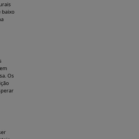
urais
e baixo
ma
s
 em
sa. Os
ição
sperar
ser