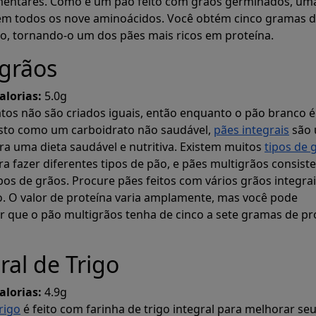
imentares. Como é um pão feito com grãos germinados, um
ém todos os nove aminoácidos. Você obtém cinco gramas 
o, tornando-o um dos pães mais ricos em proteína.
igrãos
alorias:
5.0g
tos não são criados iguais, então enquanto o pão branco é
sto como um carboidrato não saudável,
pães integrais
são
ra uma dieta saudável e nutritiva. Existem muitos
tipos de 
a fazer diferentes tipos de pão, e pães multigrãos consis
pos de grãos. Procure pães feitos com vários grãos integra
o. O valor de proteína varia amplamente, mas você pode
 que o pão multigrãos tenha de cinco a sete gramas de pr
ral de Trigo
alorias:
4.9g
rigo
é feito com farinha de trigo integral para melhorar seu