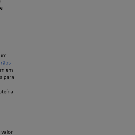
a
de
 um
grãos
tem em
is para
oteína
 valor