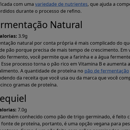
tificada com uma
variedade de nutrientes
, que ajuda a comp
Gerar
rdidos durante o processo de refino.
ermentação Natural
anos de refei
alorias:
3.9g
ntação natural por conta própria é mais complicado do qu
 de pão porque precisa de mais tempo de crescimento. Em 
neamente planos de refeições que atin
ndo fermento, você permite que a farinha e a água fermen
. Esse processo torna o pão rico em Vitamina B e aumenta 
macro e calóricas.
 alimento. A quantidade de proteína no
pão de fermentação
ndendo da receita que você usa ou da marca que você com
Prospre: planejador de refeições
cinco gramas de proteína.
Dieta Personalizada e Dieta Personalizada Rastreador Macr
equiel
4.8 • LIVRE
alorias:
7.0g
, também conhecido como pão de trigo germinado, é feito 
fonte de proteína, portanto, é uma opção vegana para pe