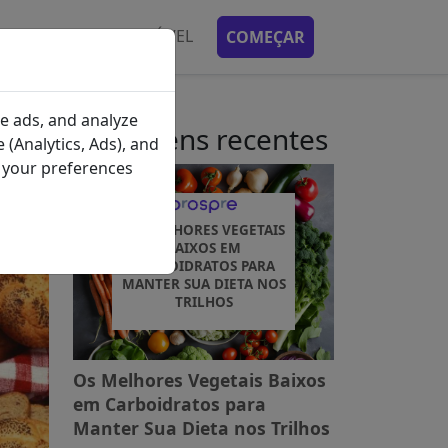
ES
APLICATIVO MÓVEL
COMEÇAR
e ads, and analyze
Postagens recentes
 (Analytics, Ads), and
e your preferences
OS MELHORES VEGETAIS
BAIXOS EM
CARBOIDRATOS PARA
MANTER SUA DIETA NOS
TRILHOS
Os Melhores Vegetais Baixos
em Carboidratos para
Manter Sua Dieta nos Trilhos