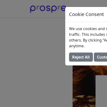
Cookie Consent
Quais 
We use cookies and s
traffic. This include
Proteí
others. By clicking 
anytime.
27 de julho de 2022
Reject All
Cust