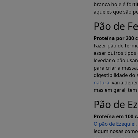
branca hoje é for
aqueles que são pe
Pão de F
pl
Proteína por 200 c
Fazer pão de ferme
assar outros tipos
Crie instanta
levedar o pão usa
para criar a massa
digestibilidade do
natural
varia depe
mas em geral, tem 
Pão de Ez
Proteína em 100 c
O pão de Ezequiel
leguminosas como 