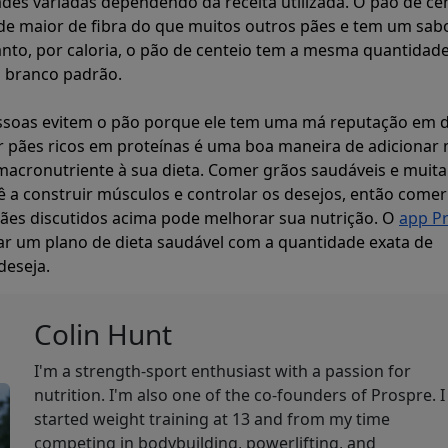
es variadas dependendo da receita utilizada. O pão de ce
e maior de fibra do que muitos outros pães e tem um sab
anto, por caloria, o pão de centeio tem a mesma quantidad
o branco padrão.
soas evitem o pão porque ele tem uma má reputação em d
r pães ricos em proteínas é uma boa maneira de adicionar 
acronutriente à sua dieta. Comer grãos saudáveis e muita
ê a construir músculos e controlar os desejos, então comer
ães discutidos acima pode melhorar sua nutrição. O
app P
iar um plano de dieta saudável com a quantidade exata de
deseja.
Colin Hunt
I'm a strength-sport enthusiast with a passion for
nutrition. I'm also one of the co-founders of Prospre. I
started weight training at 13 and from my time
competing in bodybuilding, powerlifting, and