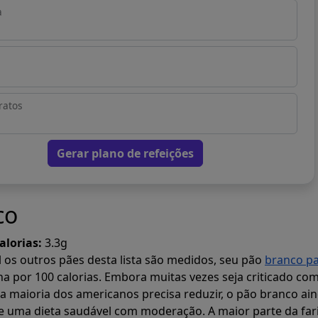
a
ratos
Gerar plano de refeições
co
alorias:
3.3g
 os outros pães desta lista são medidos, seu pão
branco p
na por 100 calorias. Embora muitas vezes seja criticado c
a maioria dos americanos precisa reduzir, o pão branco ai
e uma dieta saudável com moderação. A maior parte da far