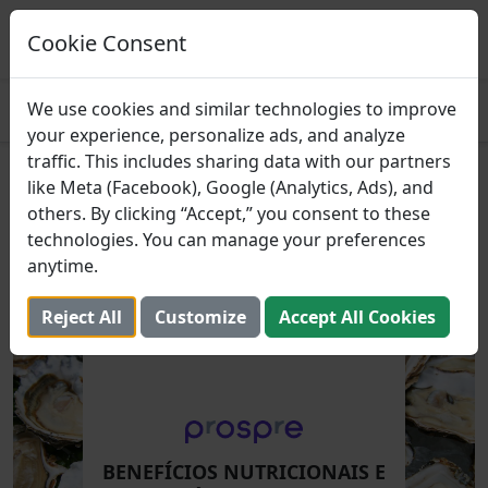
Prospre: planejador de refeições
Planos de refeições baseados em macros
Cookie Consent
PEGAR
4.8
We use cookies and similar technologies to improve
your experience, personalize ads, and analyze
traffic. This includes sharing data with our partners
Benefícios Nutricionais e de
like Meta (Facebook), Google (Analytics, Ads), and
others. By clicking “Accept,” you consent to these
Saúde das Ostras
technologies. You can manage your preferences
anytime.
3 de agosto de 2024 (Atualizada: 2 de agosto de 2025)
Reject All
Customize
Accept All Cookies
BENEFÍCIOS NUTRICIONAIS E