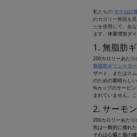
私たちの
マクロ計
のカロリー推奨を
ー
を使用して、あな
ます。
体重増加ダイ
1. 無脂
200カロリーあたり
マクロとカ
無脂肪ギリシャヨー
ザート、またはスム
のための素晴らしい
¾カップのサービン
まれていません。こ
2. サーモ
200カロリーあたり
魚は一般的に優れた
それは心臓と脳の健