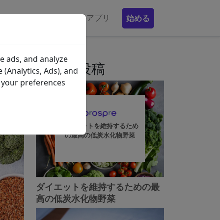
食事プラン
モバイルアプリ
始める
べ
e ads, and analyze
最近の投稿
 (Analytics, Ads), and
e your preferences
ダイエットを維持するため
の最高の低炭水化物野菜
ダイエットを維持するための最
高の低炭水化物野菜