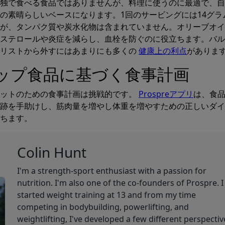
独で食べる食品ではありませんが、料理に使うのに最適で、自
の素晴らしいベースになります。1回のサービングには14グラ
が、タンパク質や炭水化物は含まれていません。オリーブオイ
ステロールや炎症を減らし、血栓を防ぐのに役立ちます。バル
品リストから外すにはあまりにも多くの
健康上の利点
がありま
ップ食品に基づく食事計画
エットのための食事計画は挑戦的です。
Prospreアプリ
は、食
跡を手助けし、筋肉量を増やし体重を増やすための正しいダイ
ちます。
Colin Hunt
I'm a strength-sport enthusiast with a passion for
nutrition. I'm also one of the co-founders of Prospre. I
started weight training at 13 and from my time
competing in bodybuilding, powerlifting, and
weightlifting, I've developed a few different perspectiv