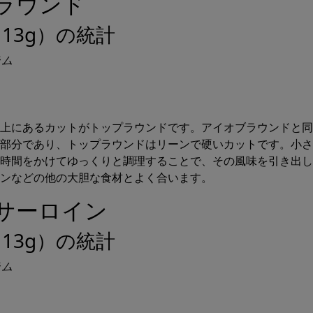
プラウンド
13g）の統計
ラム
カスタム作成
上にあるカットがトップラウンドです。アイオブラウンドと同
食事プラン
部分であり、トップラウンドはリーンで硬いカットです。小さ
時間をかけてゆっくりと調理することで、その風味を引き出し
ンなどの他の大胆な食材とよく合います。
プサーロイン
ロリーの目標を達成する食事計画を即座に
13g）の統計
Prospre: 食事プランナー
カスタムダイエット＆ダイエットマクロトラッカー
ラム
4.8 • 無料