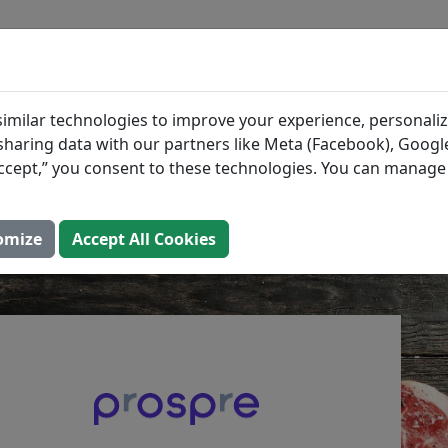
ブログ
材料
タンパク質を含む牛肉の
imilar technologies to improve your experience, personaliz
s sharing data with our partners like Meta (Facebook), Google
“Accept,” you consent to these technologies. You can manag
（更新しました： 2025年8月2日）
omize
Accept All Cookies