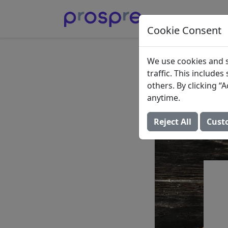
Cookie Consent
最高の
We use cookies and s
traffic. This include
ット
others. By clicking 
anytime.
2021年12月4日 
Reject All
Cust