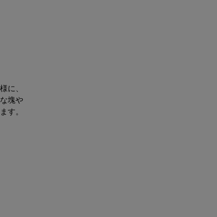
様に、
な塊や
ます。
作成します。