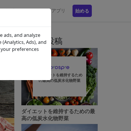
食事プラン
モバイルアプリ
始める
カ
e ads, and analyze
最近の投稿
 (Analytics, Ads), and
e your preferences
ダイエットを維持するため
の最高の低炭水化物野菜
ダイエットを維持するための最
高の低炭水化物野菜