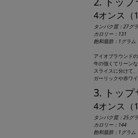
2. トッ
4オンス（1
タンパク質：27グ
カロリー：131
飽和脂肪：1グラム
アイオブラウンドの
牛の強くてリーンな
スライスに分けて、
ガーリックや赤ワイ
3. トッ
マクロとカ
4オンス（1
タンパク質：25グ
カロリー：144
飽和脂肪：1グラム