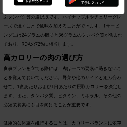
ハム
は、多くの家族がイースターや時にはクリスマスに選
ぶタンパク質の選択肢です。パイナップルやチェリーグレ
ーズで焼くことで風味を加えることができます。1サービ
ングには24グラムの脂肪と36グラムのタンパク質が含まれ
ており、RDAの72%に相当します。
高カロリーの肉の選び方
食事プランを立てる際には、肉は一つの要素に過ぎないこ
とを覚えておいてください。野菜や他のサイドと組み合わ
せて、1食あたりおよび1日あたりの摂取カロリーを決定し
ます。また、タンパク質、ビタミン、ミネラル、その他の
必須栄養素にも目を向けることが重要です。
健康的な体重を維持することは、カロリーバランスに依存