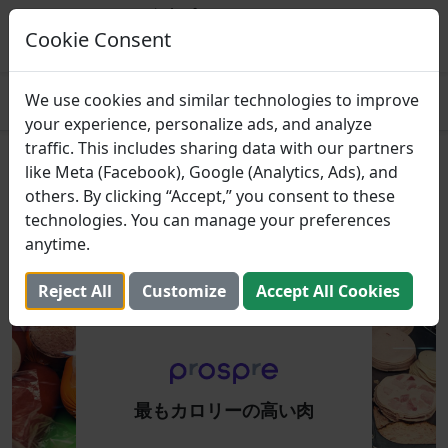
Prospre: 食事プランナー
マクロに基づいた食事計画
Cookie Consent
得る
4.8
We use cookies and similar technologies to improve
your experience, personalize ads, and analyze
traffic. This includes sharing data with our partners
最もカロリーの高い肉
like Meta (Facebook), Google (Analytics, Ads), and
others. By clicking “Accept,” you consent to these
2023年10月23日 （更新しました： 2025年8月2日）
technologies. You can manage your preferences
anytime.
Reject All
Customize
Accept All Cookies
最もカロリーの高い肉