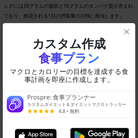
ングには39グラムの脂肪と16グラムのタンパク質が含まれ
ており、推奨される1日の摂取量の33%に相当します。
鶏もも肉
カスタム作成
サービングサイズ：皮付き1本（193グラム）
カロリー：427
食事プラン
鶏のもう一つの高カロリーの部位はもも肉です。
もも肉
は
マクロとカロリーの目標を達成する食
揚げたり、焼いたり、ソテーしたりでき、ジューシーで美
事計画を即座に作成します。
味しいです。1サービングには32グラムの脂肪と32グラム
のタンパク質が含まれており、この必須栄養素のRDAの
Prospre: 食事プランナー
64%を提供します。
カスタムダイエット＆ダイエットマクロトラッカー
4.8 • 無料
ローストハム
サービングサイズ：1カップ（135グラム）
カロリー：369