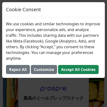
Prospre: 食事プランナー
マクロに基づいた食事計画
Cookie Consent
得る
4.8
We use cookies and similar technologies to improve
your experience, personalize ads, and analyze
traffic. This includes sharing data with our partners
最高のミールプレップスナック
like Meta (Facebook), Google (Analytics, Ads), and
others. By clicking “Accept,” you consent to these
2023年10月23日 （更新しました： 2025年8月2日）
technologies. You can manage your preferences
anytime.
Reject All
Customize
Accept All Cookies
最高のミールプレップスナック