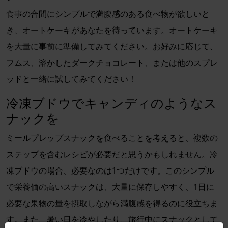
食事の合間にシンプルで満腹感のある食べ物が欲しいと
き、オートケーキがあなたを待っています。オートケーキ
を大量に事前に準備してみてください。お好みに応じて、
フムス、溶かしたダークチョコレート、または他のスプレ
ッドと一緒に試してみてください！
冷凍ブドウでキャンディのようなス
ナックを
ミールプレップスナックを食べることを考えると、複数の
ステップを含むレシピが必要だと思うかもしれません。冷
凍ブドウの場合、必要なのは1つだけです。このシンプル
で栄養価の高いスナックは、大量に保存しやすく、1日に
必要な果物の量を摂取しながら満腹感を得るのに役立ちま
す。また、暑い日を冷やしたり、旅行中にスナックとして