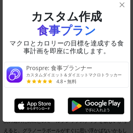
食べたりするのにも便利です。
カスタム作成
ヨーグルトパフェは作るのがこれま
で以上に簡単
食事プラン
ヨーグルトパフェにどの種類のオートや果物を入れたいか
マクロとカロリーの目標を達成する食
をカスタマイズできる能力は、このスナックを週のどの日
事計画を即座に作成します。
でも楽しくユニークなおやつにします。各グラスカップを
保存することで、冷凍庫や冷蔵庫に数日分を保存できるの
Prospre: 食事プランナー
カスタムダイエット＆ダイエットマクロトラッカー
で、決して足りなくなることはありません。外出中のスナ
4.8 • 無料
ックとして使いたいと思うかもしれません。
グラノーラボールで新しいものを試
してみてください
次の週のためにどのミールプレップスナックを欲しいか考
えると、グラノーラボールがすぐに思い浮かばないかもし