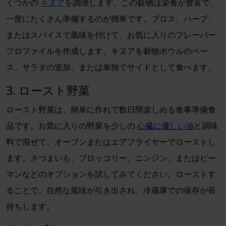
くつかの
キヌア
を調理します。この穀物は栄養が豊富で、
一度にたくさん準備するのが簡単です。ブロス、ハーブ、
またはスパイスで風味を付けて、お気に入りのフレーバー
プロファイルを作成します。キヌアを穀物ボウルのベー
ス、サラダの追加、または単独でサイドとして食べます。
3. ロースト野菜
ロースト野菜は、簡単に作れて数日間楽しめる食事準備食
品です。お気に入りの野菜を少しの
心臓に優しい油
と調味
料で混ぜて、オーブンまたはエアフライヤーでローストし
ます。さつまいも、ブロッコリー、ニンジン、またはピー
マンなどのオプションを試してみてください。ローストす
ることで、自然な風味が引き出され、冷蔵庫での保存が長
持ちします。