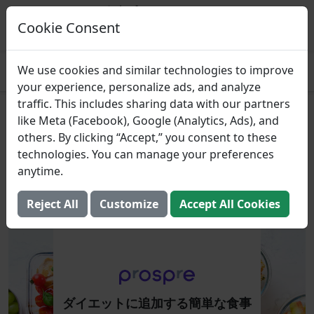
Prospre: 食事プランナー
マクロに基づいた食事計画
Cookie Consent
得る
4.8
We use cookies and similar technologies to improve
your experience, personalize ads, and analyze
traffic. This includes sharing data with our partners
ダイエットに追加する簡単な食
like Meta (Facebook), Google (Analytics, Ads), and
others. By clicking “Accept,” you consent to these
事準備食品
technologies. You can manage your preferences
anytime.
2023年10月23日 （更新しました： 2025年8月2日）
Reject All
Customize
Accept All Cookies
ダイエットに追加する簡単な食事