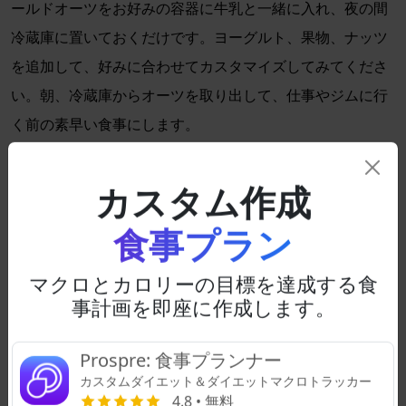
ールドオーツをお好みの容器に牛乳と一緒に入れ、夜の間
冷蔵庫に置いておくだけです。ヨーグルト、果物、ナッツ
を追加して、好みに合わせてカスタマイズしてみてくださ
い。朝、冷蔵庫からオーツを取り出して、仕事やジムに行
く前の素早い食事にします。
8. スターフライ
カスタム作成
食事準備食品で少し多くの料理をすることを厭わない人に
は、スターフライを試してみてください。週末に醤油、生
食事プラン
姜、ニンニク、蜂蜜を混ぜてソースを準備し、その混合物
マクロとカロリーの目標を達成する食
を冷蔵庫に保存します。週末に野菜を切って冷蔵庫に保存
事計画を即座に作成します。
します。週の間に、好みのタンパク質と切った野菜を熱い
鍋でソースと混ぜて、新鮮で満腹感のある夕食を作りま
Prospre: 食事プランナー
す。
カスタムダイエット＆ダイエットマクロトラッカー
4.8 • 無料