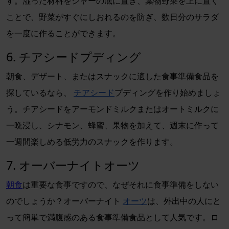
す。湿った材料をジャーの底に置き、葉物野菜を上に置く
ことで、野菜がすぐにしおれるのを防ぎ、数日分のサラダ
を一度に作ることができます。
6. チアシードプディング
朝食、デザート、またはスナックに適した食事準備食品を
探しているなら、
チアシード
プディングを作り始めましょ
う。チアシードをアーモンドミルクまたはオートミルクに
一晩浸し、シナモン、蜂蜜、果物を加えて、週末に作って
一週間楽しめる低労力のスナックを作ります。
7. オーバーナイトオーツ
朝食
は重要な食事ですので、なぜそれに食事準備をしない
のでしょうか？オーバーナイト
オーツ
は、外出中の人にと
って簡単で満腹感のある食事準備食品として人気です。ロ