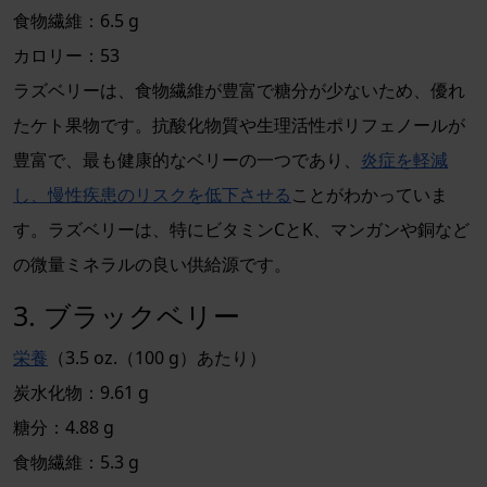
食物繊維：6.5 g
カロリー：53
ラズベリーは、食物繊維が豊富で糖分が少ないため、優れ
たケト果物です。抗酸化物質や生理活性ポリフェノールが
豊富で、最も健康的なベリーの一つであり、
炎症を軽減
し、慢性疾患のリスクを低下させる
ことがわかっていま
す。ラズベリーは、特にビタミンCとK、マンガンや銅など
の微量ミネラルの良い供給源です。
3. ブラックベリー
栄養
（3.5 oz.（100 g）あたり）
炭水化物：9.61 g
糖分：4.88 g
食物繊維：5.3 g