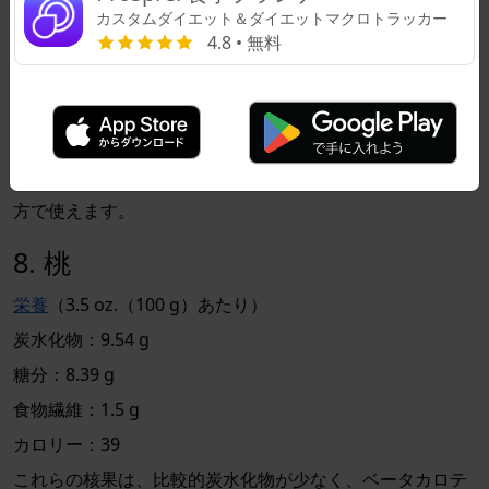
物の果物です。
スター フルーツ
は、ビタミンCが豊富で、
カスタムダイエット＆ダイエットマクロトラッカー
銅やパントテン酸の供給源です。食用のワックス状の皮に
4.8 • 無料
は、微量ミネラルの鉄、亜鉛、マグネシウム、カリウムが
含まれています。これらの果物は、植物性タンパク質の良
い供給源でもあります。酸味と甘みのある食感は、ケトメ
ニューに美味しい追加となり、甘い料理と塩味の料理の両
方で使えます。
8. 桃
栄養
（3.5 oz.（100 g）あたり）
炭水化物：9.54 g
糖分：8.39 g
食物繊維：1.5 g
カロリー：39
これらの核果は、比較的炭水化物が少なく、ベータカロテ