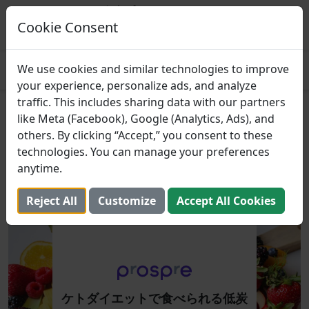
Prospre: 食事プランナー
マクロに基づいた食事計画
Cookie Consent
得る
4.8
We use cookies and similar technologies to improve
your experience, personalize ads, and analyze
traffic. This includes sharing data with our partners
ケトダイエットで食べられる低
like Meta (Facebook), Google (Analytics, Ads), and
others. By clicking “Accept,” you consent to these
炭水化物の果物
technologies. You can manage your preferences
anytime.
2022年6月27日 （更新しました： 2025年8月2日）
Reject All
Customize
Accept All Cookies
ケトダイエットで食べられる低炭