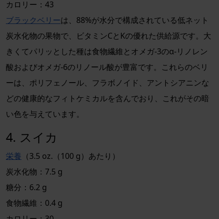
カロリー：43
ブラックベリー
は、88%が水分で構成されている低ネット
炭水化物の果物で、ビタミンCとKの優れた供給源です。大
きくてパリッとした種は食物繊維とオメガ-3のα-リノレン
酸およびオメガ-6のリノール酸が豊富です。これらのベリ
ーは、ポリフェノール、フラボノイド、アントシアニンな
どの健康的なフィトケミカルを含んでおり、これがその暗
い色を与えています。
4. スイカ
栄養
（3.5 oz.（100 g）あたり）
炭水化物：7.5 g
糖分：6.2 g
食物繊維：0.4 g
カロリー：30