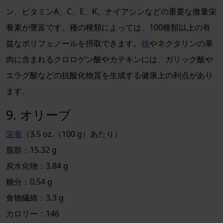
ン、ビタミンA、C、E、K、ナイアシンなどの重要な微量栄
養素が豊富です。種の種類によっては、100種類以上の有
益なポリフェノールを摂取できます。
桃
やネクタリンの果
肉に含まれるクロロゲン酸やカテキンには、ガリック酸や
エラグ酸などの抗酸化物質を生成する健康上の利点があり
ます。
9. オリーブ
栄養
（3.5 oz.（100 g）あたり）
脂肪：15.32 g
炭水化物：3.84 g
糖分：0.54 g
食物繊維：3.3 g
カロリー：146