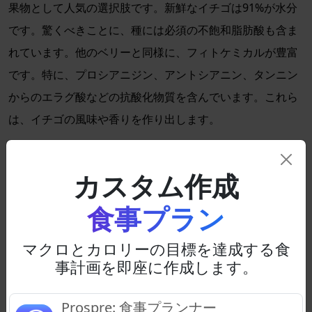
果物として人気の選択肢です。新鮮なイチゴは91%が水分
です。驚くべきことに、種には必須の不飽和脂肪酸も含ま
れています。他のベリーと同様に、フィトケミカルが豊富
です。特に、プロシアニジン、アントシアニン、タンニン
からのエラグ酸などの抗酸化物質を含んでいます。これら
は、イチゴの風味や香りを作り出します。
7. スター フルーツ
カスタム作成
栄養
（3.5 oz.（100 g）あたり）
炭水化物：6.73 g
食事プラン
糖分：3.98 g
食物繊維：2.8 g
マクロとカロリーの目標を達成する食
事計画を即座に作成します。
カロリー：31
カラマンボは、主に水分で構成されている低ネット炭水化
Prospre: 食事プランナー