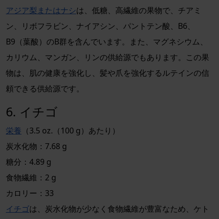
アジア梨またはナシ
は、低糖、高繊維の果物で、チアミ
ン、リボフラビン、ナイアシン、パントテン酸、B6、
B9（葉酸）のB群を含んでいます。また、マグネシウム、
カリウム、マンガン、リンの供給源でもあります。この果
物は、肌の健康を強化し、髪や爪を強化するルテインの信
頼できる供給源です。
6. イチゴ
栄養
（3.5 oz.（100 g）あたり）
炭水化物：7.68 g
糖分：4.89 g
食物繊維：2 g
カロリー：33
イチゴ
は、炭水化物が少なく食物繊維が豊富なため、ケト