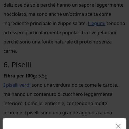
deliziose da sole perché hanno un sapore leggermente
nocciolato, ma sono anche un'ottima scelta come
ingrediente principale in zuppe salate.
I legumi
tendono
ad essere particolarmente popolari tra i vegetariani
perché sono una fonte naturale di proteine senza
carne.
6. Piselli
Fibra per 100g:
5.5g
I piselli verdi
sono una verdura dolce come le carote,
ma hanno un contenuto di zucchero leggermente
inferiore. Come le lenticchie, contengono molte
proteine. I piselli sono una grande aggiunta a una
varietà di piatti preparati o insalate di pasta grazie alla