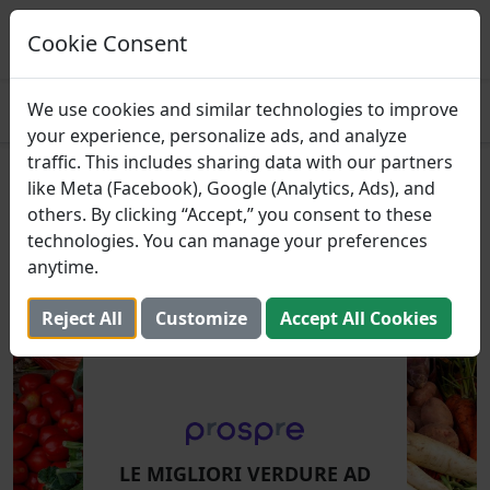
Prospre: pianificatore dei pasti
Piani pasto basati sui macro
Cookie Consent
OTTENERE
4.8
We use cookies and similar technologies to improve
your experience, personalize ads, and analyze
traffic. This includes sharing data with our partners
Le Migliori Verdure Ad Alto
like Meta (Facebook), Google (Analytics, Ads), and
others. By clicking “Accept,” you consent to these
Contenuto di Fibra
technologies. You can manage your preferences
anytime.
27 giugno 2022 (Aggiornato: 2 agosto 2025)
Reject All
Customize
Accept All Cookies
LE MIGLIORI VERDURE AD