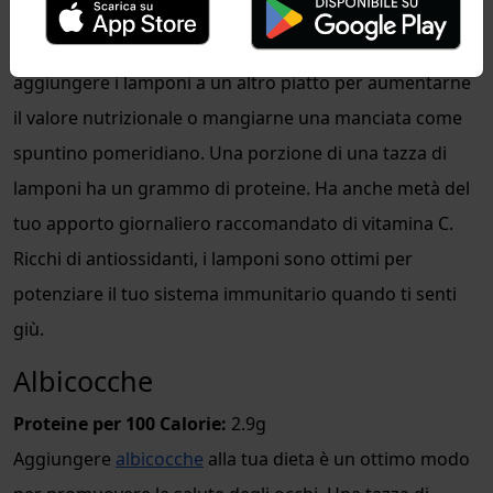
frutto succoso è deliziosamente dolce e aspro,
rendendolo uno spuntino perfetto per l'estate. Puoi
aggiungere i lamponi a un altro piatto per aumentarne
il valore nutrizionale o mangiarne una manciata come
spuntino pomeridiano. Una porzione di una tazza di
lamponi ha un grammo di proteine. Ha anche metà del
tuo apporto giornaliero raccomandato di vitamina C.
Ricchi di antiossidanti, i lamponi sono ottimi per
potenziare il tuo sistema immunitario quando ti senti
giù.
Albicocche
Proteine per 100 Calorie:
2.9g
Aggiungere
albicocche
alla tua dieta è un ottimo modo