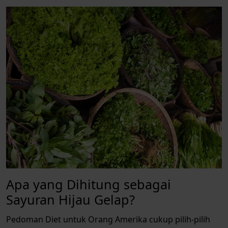
Apa yang Dihitung sebagai
Sayuran Hijau Gelap?
Pedoman Diet untuk Orang Amerika cukup pilih-pilih