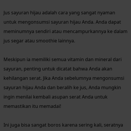
Jus sayuran hijau adalah cara yang sangat nyaman
untuk mengonsumsi sayuran hijau Anda. Anda dapat
meminumnya sendiri atau mencampurkannya ke dalam
jus segar atau smoothie lainnya.
Meskipun ia memiliki semua vitamin dan mineral dari
sayuran, penting untuk dicatat bahwa Anda akan
kehilangan serat. Jika Anda sebelumnya mengonsumsi
sayuran hijau Anda dan beralih ke jus, Anda mungkin
ingin menilai kembali asupan serat Anda untuk
memastikan itu memadai!
Ini juga bisa sangat boros karena sering kali, seratnya