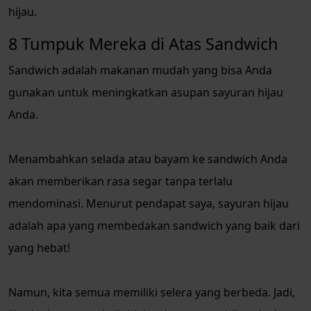
hijau.
8 Tumpuk Mereka di Atas Sandwich
Sandwich adalah makanan mudah yang bisa Anda
gunakan untuk meningkatkan asupan sayuran hijau
Anda.
Menambahkan selada atau bayam ke sandwich Anda
akan memberikan rasa segar tanpa terlalu
mendominasi. Menurut pendapat saya, sayuran hijau
adalah apa yang membedakan sandwich yang baik dari
yang hebat!
Namun, kita semua memiliki selera yang berbeda. Jadi,