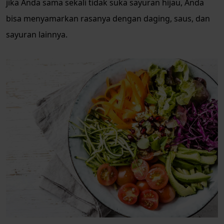
jika Anda sama sekali tidak suka sayuran hijau, Anda
bisa menyamarkan rasanya dengan daging, saus, dan
sayuran lainnya.