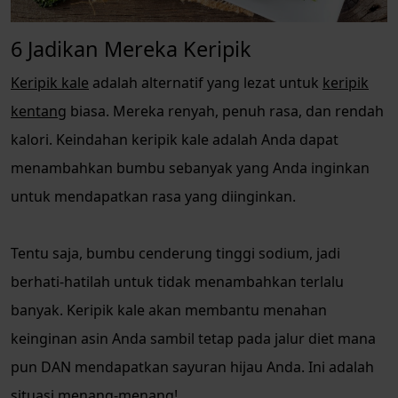
6 Jadikan Mereka Keripik
Keripik kale
adalah alternatif yang lezat untuk
keripik
kentang
biasa. Mereka renyah, penuh rasa, dan rendah
kalori. Keindahan keripik kale adalah Anda dapat
menambahkan bumbu sebanyak yang Anda inginkan
untuk mendapatkan rasa yang diinginkan.
Tentu saja, bumbu cenderung tinggi sodium, jadi
berhati-hatilah untuk tidak menambahkan terlalu
banyak. Keripik kale akan membantu menahan
keinginan asin Anda sambil tetap pada jalur diet mana
pun DAN mendapatkan sayuran hijau Anda. Ini adalah
situasi menang-menang!