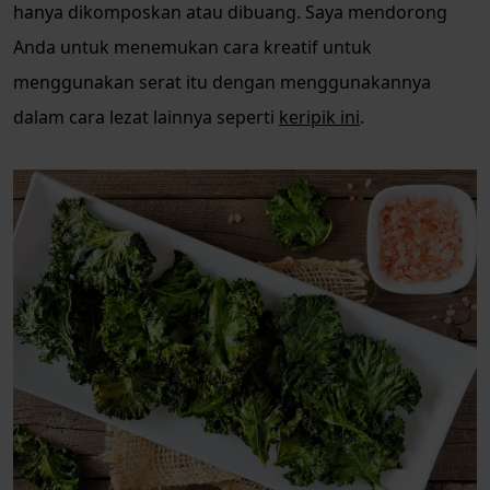
hanya dikomposkan atau dibuang. Saya mendorong
Anda untuk menemukan cara kreatif untuk
menggunakan serat itu dengan menggunakannya
dalam cara lezat lainnya seperti
keripik ini
.