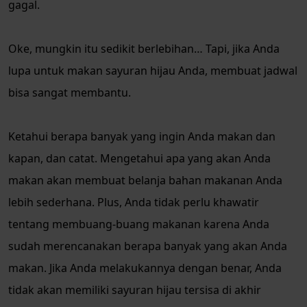
gagal.
Oke, mungkin itu sedikit berlebihan… Tapi, jika Anda
lupa untuk makan sayuran hijau Anda, membuat jadwal
bisa sangat membantu.
Ketahui berapa banyak yang ingin Anda makan dan
kapan, dan catat. Mengetahui apa yang akan Anda
makan akan membuat belanja bahan makanan Anda
lebih sederhana. Plus, Anda tidak perlu khawatir
tentang membuang-buang makanan karena Anda
sudah merencanakan berapa banyak yang akan Anda
makan. Jika Anda melakukannya dengan benar, Anda
tidak akan memiliki sayuran hijau tersisa di akhir