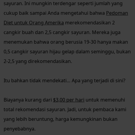
sayuran. Ini mungkin terdengar seperti jumlah yang
cukup baik sampai Anda mengetahui bahwa
Pedoman
Diet untuk Orang Amerika
merekomendasikan 2
cangkir buah dan 2,5 cangkir sayuran. Mereka juga
menemukan bahwa orang berusia 19-30 hanya makan
0,5 cangkir sayuran hijau gelap dalam seminggu, bukan
2-2,5 yang direkomendasikan.
Itu bahkan tidak mendekati… Apa yang terjadi di sini?
Biayanya kurang dari
$3,00 per hari
untuk memenuhi
total rekomendasi sayuran. Jadi, untuk pembaca kami
yang lebih beruntung, harga kemungkinan bukan
penyebabnya.