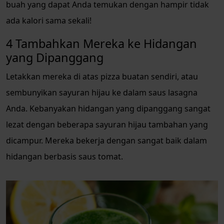
buah yang dapat Anda temukan dengan hampir tidak
ada kalori sama sekali!
4 Tambahkan Mereka ke Hidangan
yang Dipanggang
Letakkan mereka di atas pizza buatan sendiri, atau
sembunyikan sayuran hijau ke dalam saus lasagna
Anda. Kebanyakan hidangan yang dipanggang sangat
lezat dengan beberapa sayuran hijau tambahan yang
dicampur. Mereka bekerja dengan sangat baik dalam
hidangan berbasis saus tomat.