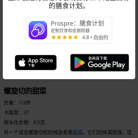
的膳食计划。
螺旋切的黄瓜
份量：1杯
Prospre：膳食计划
卡路里：94
定制饮食和宏跟踪器
4.8 • 自由的
碳水化合物：7.2克
与西葫芦类似，
黄瓜
味道温和，不会干扰你喜欢放在意大利
面上的任何酱汁。它们通过螺旋切机切成细丝，像意大利面
一样。尽管它们的卡路里比西葫芦多，但黄瓜的碳水化合物
非常低，是切成面条的不错选择。
螺旋切的甜菜
份量：1/2杯
卡路里：37
碳水化合物：8.5克
另一个适合螺旋切机的候选者是
甜菜
。它们的味道很强，这