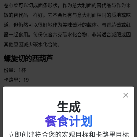
卷心菜可以切成面条形状，作为意大利面的替代品与作为米
饭的替代品一样好。它不会具有与意大利面相同的质地或味
道，但仍然可以很好地作为美味酱汁的载体。与香蒜酱或红
酱一起食用。每份仅含六克碳水化合物，非常适合减肥或因
其他原因减少碳水化合物。
螺旋切的西葫芦
份量：1杯
卡路里：19
碳水化合物：3.5克
得益于一个叫做
螺旋切机
的小工具，许多蔬菜可以切成面条
生成
形状，并在您最喜欢的菜肴中替代意大利面。其中最好的之
餐食计划
一是
西葫芦
。它具有面条般的质地，味道中性，与酱汁搭配
良好，其卡路里和碳水化合物含量远低于意大利面。
立即创建符合您的宏观目标和卡路里目标