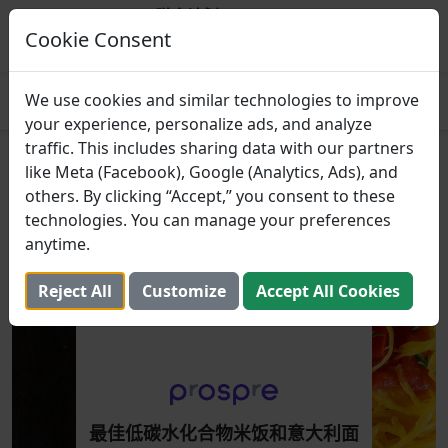
Prospre：膳食计划
基于宏的膳食计划
Cookie Consent
得到
4.8
We use cookies and similar technologies to improve
your experience, personalize ads, and analyze
traffic. This includes sharing data with our partners
最佳低碳水化合物米饭和意大利
like Meta (Facebook), Google (Analytics, Ads), and
others. By clicking “Accept,” you consent to these
面替代品
technologies. You can manage your preferences
anytime.
2023年10月23日 （更新： 2025年8月2日）
Reject All
Customize
Accept All Cookies
最佳低碳水化合物米饭和意大利面