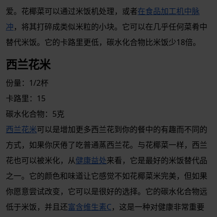
爱。花椰菜可以通过米饭机处理，或者
在食品加工机中脉
冲
，将其打碎成类似米粒的小块。它可以在几乎任何菜肴中
替代米饭。它的卡路里更低，碳水化合物比米饭少18倍。
西兰花米
份量：1/2杯
卡路里：15
碳水化合物：5克
西兰花米
可以是增加更多西兰花到你的餐中的有趣而不同的
方式，如果你厌倦了吃普通蒸西兰花。与花椰菜一样，西兰
花也可以被米化，从
健康益处
来看，它是最好的米饭替代品
之一。它的颜色和味道让它感觉不如花椰菜米完美，但如果
你愿意尝试改变，它可以是很好的选择。它的碳水化合物远
低于米饭，并且还
富含维生素C
，这是一种对健康非常重要