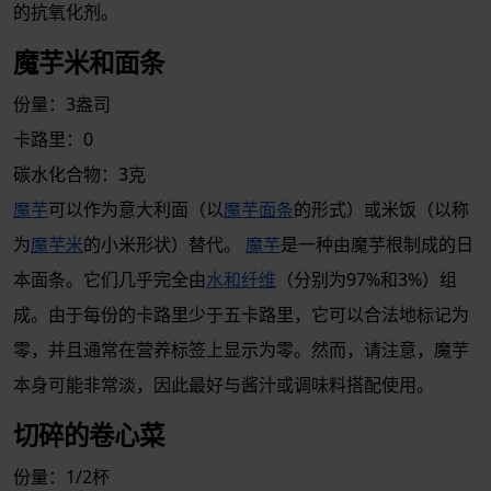
的抗氧化剂。
魔芋米和面条
份量：3盎司
卡路里：0
碳水化合物：3克
魔芋
可以作为意大利面（以
魔芋面条
的形式）或米饭（以称
为
魔芋米
的小米形状）替代。
魔芋
是一种由魔芋根制成的日
本面条。它们几乎完全由
水和纤维
（分别为97%和3%）组
成。由于每份的卡路里少于五卡路里，它可以合法地标记为
零，并且通常在营养标签上显示为零。然而，请注意，魔芋
本身可能非常淡，因此最好与酱汁或调味料搭配使用。
切碎的卷心菜
份量：1/2杯