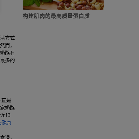
构建肌肉的最高质量蛋白质
活方式
然而，
奶酪有
最多的
一直是
家奶酪
近13
脏健康
食谱，