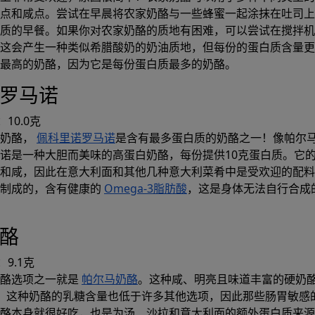
点和咸点。尝试在早晨将农家奶酪与一些蜂蜜一起涂抹在吐司上
质的早餐。如果你对农家奶酪的质地有困难，可以尝试在搅拌机
这会产生一种类似希腊酸奶的奶油质地，但每份的蛋白质含量更
最高的奶酪，因为它是每份蛋白质最多的奶酪。
诺罗马诺
生成
10.0克
白奶酪，
佩科里诺罗马诺
是含有最多蛋白质的奶酪之一！像帕尔
餐食计划
诺是一种大胆而美味的高蛋白奶酪，每份提供10克蛋白质。它
和咸，因此在意大利面和其他几种意大利菜肴中是受欢迎的配料
奶制成的，含有健康的
Omega-3脂肪酸
，这是身体无法自行合成
创建符合您的宏观目标和卡路里目标的膳食
奶酪
Prospre：膳食计划
9.1克
定制饮食和宏跟踪器
奶酪选项之一就是
帕尔马奶酪
。这种咸、明亮且味道丰富的硬奶
4.8 • 自由的
。这种奶酪的乳糖含量也低于许多其他选项，因此那些肠胃敏感
酪本身就很好吃，也是为汤、沙拉和意大利面的额外蛋白质来源