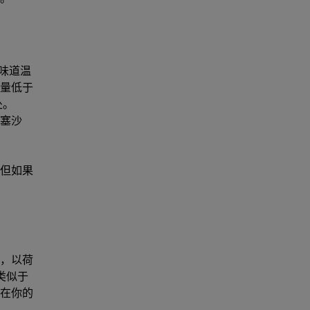
味道温
量低于
处。
塞沙
但如果
，以荷
类似于
在你的