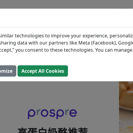
博客
奶酪推荐
imilar technologies to improve your experience, personaliz
s sharing data with our partners like Meta (Facebook), Google
更新： 2025年8月2日）
“Accept,” you consent to these technologies. You can manag
omize
Accept All Cookies
高蛋白奶酪推荐