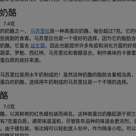
拉奶酪
7.4克
迎的奶酪之一，
马苏里拉
是一种高蛋白奶酪，每份超过7克。它的
些挑剔的食客。马苏里拉也是一个很好的选择，因为它的脂肪含
然奶酪。它富含
益生菌
，因此也能提供许多免疫和消化方面的好
蔬菜、罗勒、西红柿、马苏里拉和香醋混合，制作美味的卡普雷
蛋白质的良好来源。
马苏里拉是用水牛奶制成的！虽然这种奶酪的脂肪含量相当高，
蛋白的奶酪，选择用牛奶制成的马苏里拉是一个不错的选择。
奶酪
7.0克
酪，以其鲜艳的红色蜡包装而闻名。这种高蛋白奶酪起源于荷兰
有7克蛋白质，通常味道温和，尽管陈年品种的味道会更浓烈，
。由于蜡包装，埃达姆可以轻松放入包中，作为随身小吃。可以
奶酪区找到它。