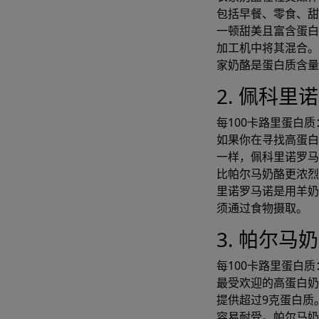
包括早餐、零食、甜
一顿甜美且富含蛋白
加工机中将其混合。
家奶酪是蛋白质含量
2. 佩科里
每100卡路里蛋白质：
如果你在寻找高蛋
一样，佩科里诺罗马
比帕尔马奶酪更浓烈
里诺罗马诺是用羊
立即
须通过食物摄取。
3. 帕尔马
每100卡路里蛋白质：
最受欢迎的高蛋白
提供超过9克蛋白质
容易耐受。帕尔马奶