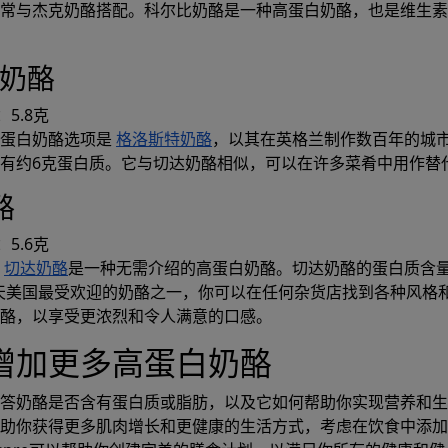
常与杰克奶酪搭配。科尔比奶酪是一种高蛋白奶酪，也是维生素
特奶酪
5.8克
高蛋白奶酪选项是
格洛斯特奶酪
，以其在英格兰制作数百年的城
有约6克蛋白质。它与切达奶酪相似，可以在许多菜肴中用作替
酪
5.6克
，
切达奶酪
是一种无需介绍的高蛋白奶酪。切达奶酪的蛋白质含
今天美国最受欢迎的奶酪之一，你可以在任何杂货店找到各种风格
酪，以享受更浓烈和令人满意的口感。
增加更多高蛋白奶酪
答奶酪是否含有蛋白质或脂肪，以及它如何帮助你实现营养和生
助你获得更多肌肉增长和更健康的生活方式，考虑在饮食中添加