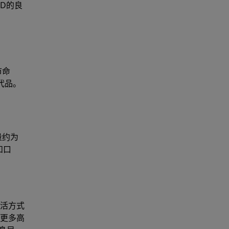
D的良
市命
代品。
量约为
和口
活方式
更多高