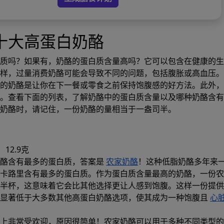
十大高蛋白奶酪
质吗？如果有，奶酪的蛋白质含量高吗？它可以包含在健康的生
样，过量消费奶酪可能会导致不同的问题，包括腹胀或高血压。
的奶酪是让你在下一餐或零食之前保持饱腹感的好方法。此外，
。查看下面的列表，了解奶酪中的蛋白质含量以及哪种奶酪含有
奶酪时，请记住，一份奶酪的量相当于一盎司半。
12.9克
奶酪含有最多的蛋白质，答案是
农家奶酪
！这种低脂奶酪多年来
卡路里含有最多的蛋白质。作为蛋白质含量最高的奶酪，一份农
半杯，这意味着它会比其他选择更让人感到饱腹。这样一份提供
量显著低于大多数其他高蛋白奶酪选项，使其成为一种饱腹且
心
上非常受欢迎，原因很简单！农家奶酪可以用于多种不同类型的