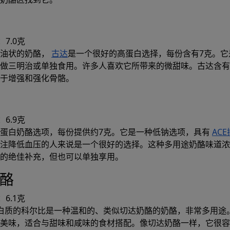
7.0克
奶油状的奶酪，
古达
是一个很好的高蛋白选择，每份含有7克。它
做三明治或单独食用。许多人喜欢它所带来的微甜味。古达含有
于增强和强化骨骼。
6.9克
蛋白奶酪选项，每份提供约7克。它是一种低钠选项，具有
AC
注降低血压的人来说是一个很好的选择。这种多用途奶酪味道浓
的绝佳补充，但也可以单独享用。
奶酪
6.1克
白质的科尔比是一种温和的、类似切达奶酪的奶酪，非常多用途
美味，适合与甜味和咸味的食材搭配。像切达奶酪一样，它很容