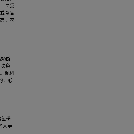
，享受
或食品
高。农
马奶酪
的味道
。佩科
的，必
计划。
酪每份
的人更
。