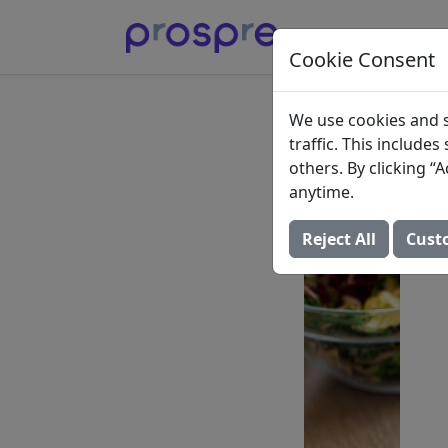
Cookie Consent
高蛋白
We use cookies and s
traffic. This include
2022年6月27日 （
others. By clicking 
anytime.
Reject All
Cust