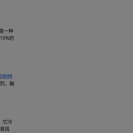
是一种
15%的
E抑制特
烈，融
。它冷
易找