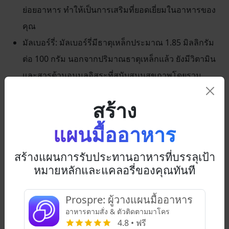
ย่อยอาหาร ทำให้เป็นการเสริมที่ยอดเยี่ยมในอาหารของ
คุณ
มัลเบอร์รี่: มัลเบอร์รี่มีธาตุเหล็กประมาณ 1.85 มิลลิกรัม
ต่อ 100 กรัม นอกจากปริมาณธาตุเหล็กแล้ว ยังมีวิตามิน
และสารต้านอนุมูลอิสระที่สนับสนุนสุขภาพโดยรวม
ทับทิม: ทับทิมมีธาตุเหล็กประมาณ 0.3 มิลลิกรัมต่อ 100
สร้าง
กรัม โดยเฉพาะอย่างยิ่งมีประโยชน์สำหรับผู้ที่มีภาวะ
โลหิตจางเนื่องจากสามารถปรับปรุงระดับฮีโมโกลบินได้
แผนมื้ออาหาร
อะโวคาโด: อะโวคาโดมีธาตุเหล็กประมาณ 0.55
สร้างแผนการรับประทานอาหารที่บรรลุเป้า
มิลลิกรัมต่อ 100 กรัม แม้ว่าจะไม่สูงที่สุดในธาตุเหล็ก แต่
หมายหลักและแคลอรี่ของคุณทันที
การรวมกันของอะโวคาโดและธาตุเหล็กสามารถช่วยเพิ่ม
การบริโภคโดยรวมของคุณ พร้อมกับไขมันที่ดีต่อสุขภาพ
Prospre: ผู้วางแผนมื้ออาหาร
และสารอาหารที่จำเป็นอื่น ๆ
อาหารตามสั่ง & ตัวติดตามมาโคร
แอปเปิ้ล: ปริมาณธาตุเหล็กในแอปเปิ้ลอยู่ที่ประมาณ 0.12
4.8 • ฟรี