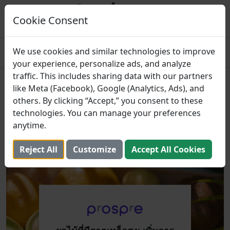
Prospre: ผู้วางแผนมื้ออาหาร
แผนอาหารตามมาโคร
Cookie Consent
รับ
4.8
We use cookies and similar technologies to improve
your experience, personalize ads, and analyze
traffic. This includes sharing data with our partners
ผลไม้ที่มีธาตุเหล็กสูง: เพิ่มการ
like Meta (Facebook), Google (Analytics, Ads), and
others. By clicking “Accept,” you consent to these
บริโภคธาตุเหล็กของคุณอย่างเป็น
technologies. You can manage your preferences
ธรรมชาติ
anytime.
7 กันยายน 2024 (อัปเดต: 2 สิงหาคม 2025)
Reject All
Customize
Accept All Cookies