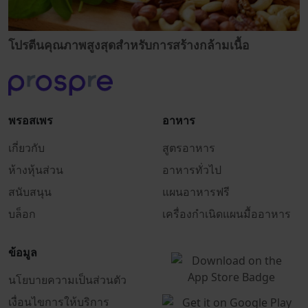
โปรตีนคุณภาพสูงสุดสำหรับการสร้างกล้ามเนื้อ
พรอสเพร
อาหาร
เกี่ยวกับ
สูตรอาหาร
ห้างหุ้นส่วน
อาหารทั่วไป
สนับสนุน
แผนอาหารฟรี
บล็อก
เครื่องกำเนิดแผนมื้ออาหาร
ข้อมูล
นโยบายความเป็นส่วนตัว
เงื่อนไขการให้บริการ