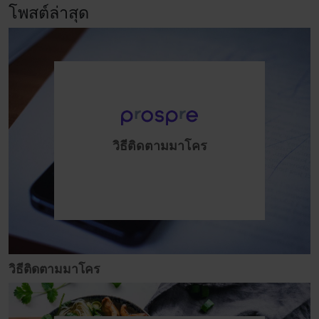
โพสต์ล่าสุด
วิธีติดตามมาโคร
วิธีติดตามมาโคร