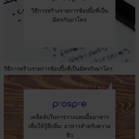
วิธีการสร้างรายการช้อปปิ้งที่เป็น
มิตรกับมาโคร
วิธีการสร้างรายการช้อปปิ้งที่เป็นมิตรกับมาโคร
เคล็ดลับในการวางแผนมื้ออาหาร
เพื่อให้รู้สึกอิ่ม: อาหารสำหรับความ
หิว