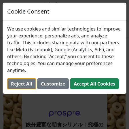
Prospre: 食事プランナー
マクロに基づいた食事計画
Cookie Consent
得る
4.8
We use cookies and similar technologies to improve
your experience, personalize ads, and analyze
traffic. This includes sharing data with our partners
鉄分豊富な朝食シリアル：究極
like Meta (Facebook), Google (Analytics, Ads), and
others. By clicking “Accept,” you consent to these
のガイド
technologies. You can manage your preferences
anytime.
2024年9月7日 （更新しました： 2025年8月2日）
Reject All
Customize
Accept All Cookies
鉄分豊富な朝食シリアル：究極の