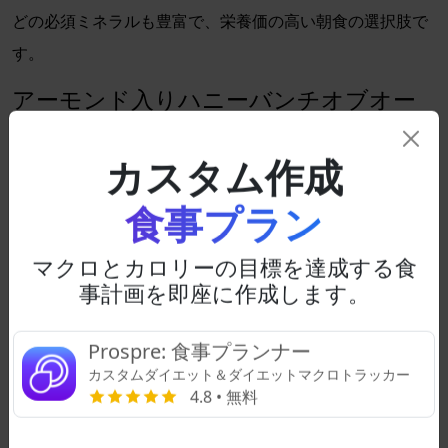
どの必須ミネラルも豊富で、栄養価の高い朝食の選択肢で
す。
アーモンド入りハニーバンチオブオー
ツ（ポスト）
カスタム作成
朝の cravings を満たしましょう。
アーモンド入りハニー
バンチオブオーツ
は、1カップあたり16 mgの鉄分を提供し
食事プラン
ます。この美味しいシリアルは、ビタミンB6、ビタミン
B12、ビタミンAの優れた供給源であり、飽和脂肪とコレス
マクロとカロリーの目標を達成する食
事計画を即座に作成します。
テロールが低いです。
クエーカー、ライフ、マルチグレイン
Prospre: 食事プランナー
シリアル、オリジナル
カスタムダイエット＆ダイエットマクロトラッカー
4.8 • 無料
一日を活力で満たしましょう。
クエーカー・ライフ・マル
チグレインシリアル
は、1容器あたり14 mgの鉄分を含んで