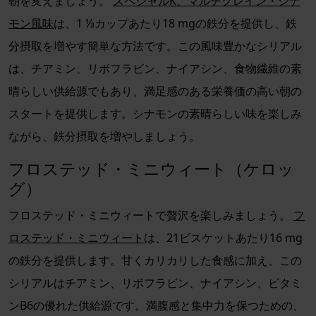
朝を変えましょう。
スペシャルK、マルチグレイン・シナ
モン風味
は、1 ⅓カップあたり18 mgの鉄分を提供し、鉄
分摂取を増やす簡単な方法です。この風味豊かなシリアル
は、チアミン、リボフラビン、ナイアシン、食物繊維の素
晴らしい供給源でもあり、満足感のある栄養価の高い朝の
スタートを提供します。シナモンの素晴らしい味を楽しみ
ながら、鉄分摂取を増やしましょう。
フロステッド・ミニウィート（ケロッ
グ）
フロステッド・ミニウィートで贅沢を楽しみましょう。
フ
ロステッド・ミニウィート
は、21ビスケットあたり16 mg
の鉄分を提供します。甘くカリカリした食感に加え、この
シリアルはチアミン、リボフラビン、ナイアシン、ビタミ
ンB6の優れた供給源です。満腹感と集中力を保つための、